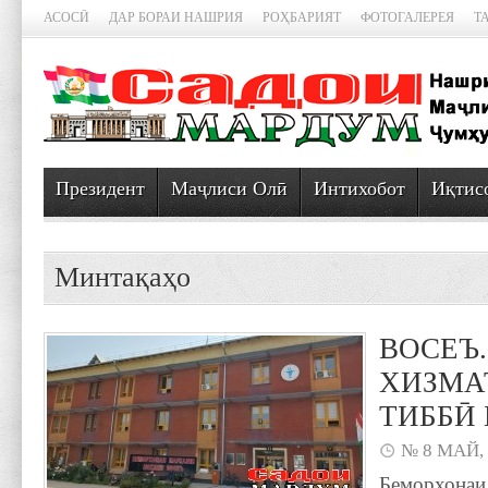
АСОСӢ
ДАР БОРАИ НАШРИЯ
РОҲБАРИЯТ
ФОТОГАЛЕРЕЯ
Т
Президент
Маҷлиси Олӣ
Интихобот
Иқтис
Минтақаҳо
ВОСЕЪ.
ХИЗМА
ТИББӢ 
№ 8 МАЙ,
Беморхонаи