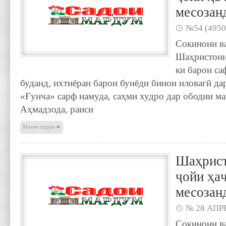
месозан
№54 (4950
Сокинони в
Шаҳристони 
ки барои са
буданд, ихтиё­ран барои бунёди бинои иловагӣ да
«Ғунча» сарф намуда, саҳми худро дар ободии м
Аҳмадзода, раиси
»
Матни пурра
Шаҳрист
ҷойи ҳа
месозан
№ 28 АПРЕ
Сокинони в