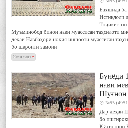
№55 (4951
Бахшида ба
Истиқлоли 
Тоҷикистон 
Муъминобод бинои нави муассисаи таҳсилоти ми
деҳаи Навбаҳори ноҳия иншооти муассисаи таҳс
бо шароити замони
»
Матни пурра
Бунёди 1
нави ме
Шуғнон
№55 (4951
Дар деҳаи 
бо иштирок
Кӯҳистони 