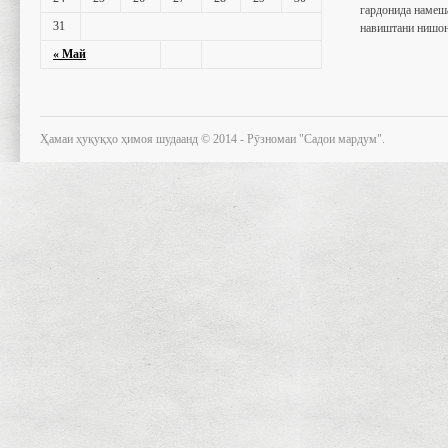
гардонида намеш
31
навиштани нишон
« Май
Ҳамаи ҳуқуқҳо ҳимоя шудаанд © 2014 - Рӯзномаи "Садои мардум".