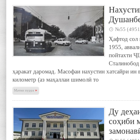
Нахусти
Душанб
№55 (4951
Ҳафтод сол 
1955, аввал
пойтахти Ҷ
Сталинобод 
ҳаракат даромад. Масофаи нахустин хатсайри ин 
километр (аз маҳаллаи шимолӣ то
»
Матни пурра
Ду деҳа
соҳиби 
замонав