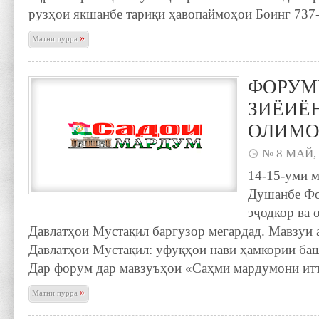
рӯзҳои якшанбе тариқи ҳавопаймоҳои Боинг 737-
»
Матни пурра
ФОРУМИ
ЗИЁИЁ
ОЛИМ
№ 8 МАЙ,
14-15-уми м
Душанбе Фо
эҷодкор ва
Давлатҳои Мустақил баргузор мегардад. Мавзуи
Давлатҳои Мустақил: уфуқҳои нави ҳамкории ба
Дар форум дар мавзуъҳои «Саҳми мардумони ит
»
Матни пурра