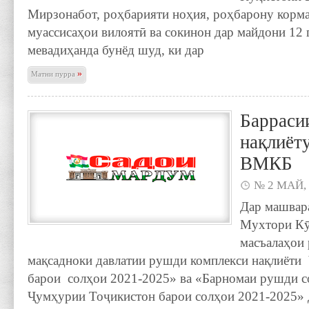
Мирзонабот, роҳбарияти ноҳия, роҳбарону корм
муассисаҳои вилоятӣ ва сокинон дар майдони 12 
мевадиҳанда бунёд шуд, ки дар
»
Матни пурра
Барраси
нақлиёт
ВМКБ
№ 2 МАЙ,
Дар машвар
Мухтори Кӯ
масъалаҳои
мақсадноки давлатии рушди комплекси нақлиёти
барои солҳои 2021-2025» ва «Барномаи рушди с
Ҷумҳурии Тоҷикистон барои солҳои 2021-2025» 