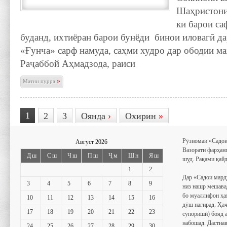
Шаҳристони
ки барои са
буданд, ихтиёран барои бунёди бинои иловагӣ да
«Ғунча» сарф намуда, саҳми худро дар ободии м
Раҷаббой Аҳмадзода, раиси
»
Матни пурра
1
2
3
Оянда
›
Охирин
»
Рӯзномаи «Садои
Август 2026
Вазорати фарҳан
Дш
Сш
Чш
Пш
Ҷм
Шн
Яш
шуд. Рақами қайд
1
2
Дар «Садои мард
3
4
5
6
7
8
9
низ нашр мешава
бо муаллифон ҳа
10
11
12
13
14
15
16
дӯш нагирад. Ҳаҷ
17
18
19
20
21
22
23
супоришӣ) бояд 
набошад. Дастнав
24
25
26
27
28
29
30