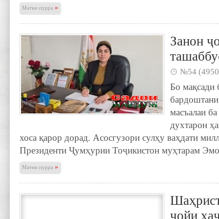
»
Матни пурра
Занон ҷ
ташаббу
№54 (4950
Бо мақсади 
бардоштани
масъалаи ба
духтарон ҳ
хоса қарор дорад. Асосгузори сулҳу ваҳдати ми
Президенти Ҷумҳурии Тоҷикистон муҳтарам Эм
»
Матни пурра
Шаҳрист
ҷойи ҳа