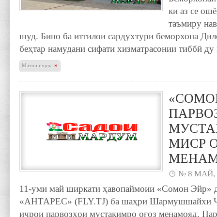
ки аз се ошё
таъмиру нав
шуд. Бино ба иттилои сардухтури беморхона Дил
беҳтар намудани сифати хизматрасонии тиббӣ д
»
Матни пурра
«СОМО
ПАРВО
МУСТА
МИСР 
МЕНАМ
№ 8 МАЙ,
11-уми май ширкати ҳавопаймоии «Сомон Эйр» 
«АНТАРЕС» (FLY.TJ) ба шаҳри Шармушшайхи 
иҷрои парвозҳои мустақимро оғоз менамояд. Пар