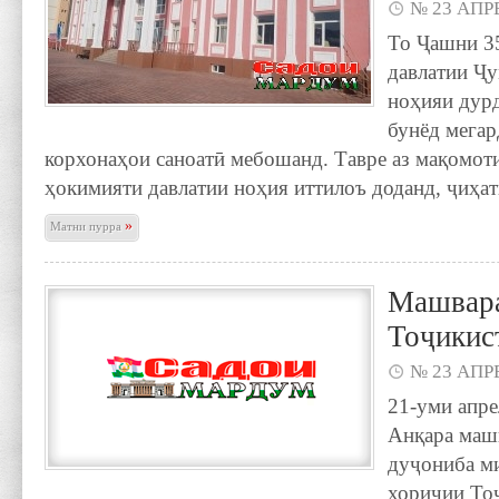
№ 23 АПРЕ
То Ҷашни 3
давлатии Ҷ
ноҳияи дур
бунёд мегар
корхонаҳои саноатӣ мебошанд. Тавре аз мақомот
ҳокимияти давлатии ноҳия иттилоъ доданд, ҷиҳат
»
Матни пурра
Машвара
Тоҷикис
№ 23 АПРЕ
21-уми апре
Анқара маш
дуҷониба м
хориҷии То