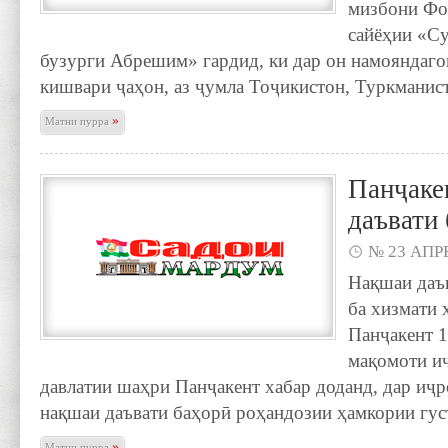
мизбони Фо
сайёҳии «С
бузурги Абрешим» гардид, ки дар он намояндаго
кишвари ҷаҳон, аз ҷумла Тоҷикистон, Туркманист
»
Матни пурра
Панҷаке
даъвати
№ 23 АПРЕ
Нақшаи даъ
ба хизмати 
Панҷакент 1
мақомоти и
давлатии шаҳри Панҷакент хабар доданд, дар иҷр
нақшаи даъвати баҳорӣ роҳандозии ҳамкории гус
»
Матни пурра