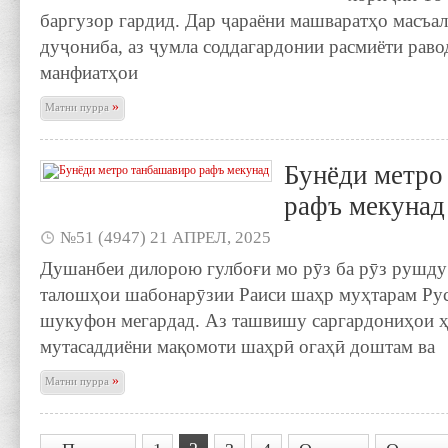
баргузор гардид. Дар ҷараёни машваратҳо масъ
дуҷониба, аз ҷумла соддагардонии расмиёти раво
манфиатҳои
»
Матни пурра
Бунёди метро
рафъ мекунад
№51 (4947) 21 АПРЕЛ, 2025
Душанбеи дилорою гулбоғи мо рӯз ба рӯз рушду 
талошҳои шабонарӯзии Раиси шаҳр муҳтарам Ру
шукуфон мегардад. Аз ташвишу саргардониҳои ҳ
мутасаддиёни мақомоти шаҳрӣ огаҳӣ доштам ва
»
Матни пурра