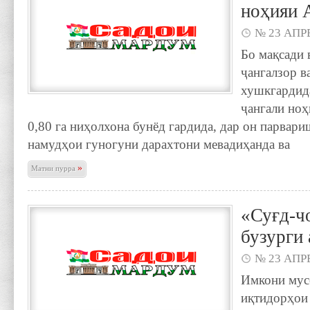
ноҳияи 
№ 23 АПРЕ
Бо мақсади 
ҷангалзор в
хушкгардида
ҷангали ноҳ
0,80 га ниҳолхона бунёд гардида, дар он парвар
намудҳои гуногуни дарахтони мевадиҳанда ва
»
Матни пурра
«Суғд-ч
бузурги
№ 23 АПРЕ
Имкони мус
иқтидорҳои