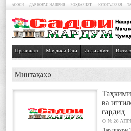
АСОСӢ
ДАР БОРАИ НАШРИЯ
РОҲБАРИЯТ
ФОТОГАЛЕРЕЯ
Т
Президент
Маҷлиси Олӣ
Интихобот
Иқтис
Минтақаҳо
Таҳкими
ва иттил
гардид
№ 28 АПРЕ
Дар шаҳри 