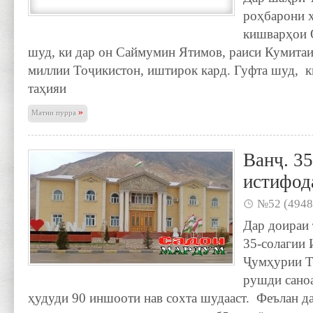
роҳбарони 
кишварҳои 
шуд, ки дар он Саймумин Ятимов, раиси Кумитаи
миллии Тоҷикистон, иштирок кард. Гуфта шуд, к
таҳияи
»
Матни пурра
Ванҷ. 3
истифод
№52 (4948
Дар доираи 
35-солагии 
Ҷумҳурии Т
рушди сано
ҳудуди 90 иншооти нав сохта шудааст. Феълан д