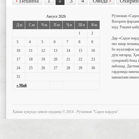
2
‹
Пешина
1
3
4
Оянда
›
Охири
Рӯзномаи «Садои
Август 2026
Вазорати фарҳан
Дш
Сш
Чш
Пш
Ҷм
Шн
Яш
шуд. Рақами қайд
1
2
Дар «Садои мард
3
4
5
6
7
8
9
низ нашр мешава
бо муаллифон ҳа
10
11
12
13
14
15
16
дӯш нагирад. Ҳаҷ
17
18
19
20
21
22
23
супоришӣ) бояд 
набошад. Дастнав
24
25
26
27
28
29
30
гардонида намеш
31
навиштани нишон
« Май
Ҳамаи ҳуқуқҳо ҳимоя шудаанд © 2014 - Рӯзномаи "Садои мардум".