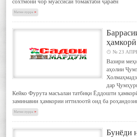
сохтмони чор муассисаи томактабӣ ҷараён
»
Матни пурра
Барраси
ҳамкорӣ
№ 23 АПРЕ
Вазири меҳн
аҳолии Ҷум
Холмаҳмадз
дар Ҷумҳур
Кейко Фурута масъалаи татбиқи Ёддошти ҳамкорӣ
заминавии ҳамкории иттилоотӣ оид ба роҳандози
»
Матни пурра
Бунёди 