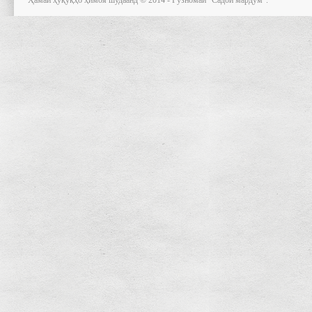
Ҳамаи ҳуқуқҳо ҳимоя шудаанд © 2014 - Рӯзномаи "Садои мардум".