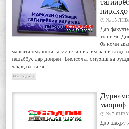
тағйирё
пиряхҳо
№ 15 ЯНВА
Дар факулте
туризми До
ба номи ак
маркази омӯзиши тағйирёбии иқлим ва пиряхҳо и
ташаббус дар доираи “Бистсолаи омӯзиш ва руш
дақиқ ва риёзӣ
»
Матни пурра
Дурнамо
маориф
№ 7 ЯНВАР
Дар шаҳру 