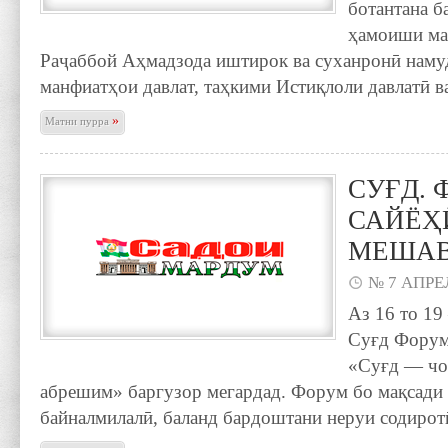
ботантана б
ҳамоиши ма
Раҷаббой Аҳмадзода иштирок ва суханронӣ намуд
манфиатҳои давлат, таҳкими Истиқлоли давлатӣ в
»
Матни пурра
СУҒД.
САЙЁҲ
МЕША
№ 7 АПРЕЛ
Аз 16 то 19
Суғд Форум
«Суғд — чо
абрешим» баргузор мегардад. Форум бо мақсади 
байналмилалӣ, баланд бардоштани неруи содирот