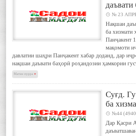
даъвати
№ 23 АПРЕ
Нақшаи даъ
ба хизмати 
Панҷакент 1
мақомоти и
давлатии шаҳри Панҷакент хабар доданд, дар иҷр
нақшаи даъвати баҳорӣ роҳандозии ҳамкории гус
»
Матни пурра
Суғд. Гу
ба хизм
№44 (4940
Дар Қасри 
даъватшаван