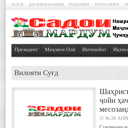
АСОСӢ
ДАР БОРАИ НАШРИЯ
РОҲБАРИЯТ
ФОТОГАЛЕРЕЯ
Т
Президент
Маҷлиси Олӣ
Интихобот
Иқтис
Вилояти Суғд
Шаҳрист
ҷойи ҳа
месозан
№ 28 АПРЕ
Сокинони в