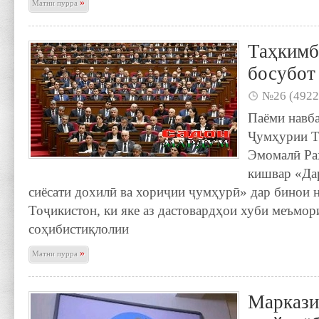
»
Матни пурра
Таҳким
босубот
№26 (4922
Паёми навб
Ҷумҳурии Т
Эмомалӣ Ра
кишвар «Дар
сиёсати дохилӣ ва хориҷии ҷумҳурӣ» дар бинои 
Тоҷикистон, ки яке аз дастовардҳои хуби меъмор
соҳибистиқлолии
»
Матни пурра
Маркази