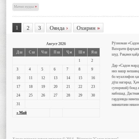
»
Матни пурра
1
2
3
Оянда
›
Охирин
»
Рӯзномаи «Садои
Август 2026
Вазорати фарҳан
Дш
Сш
Чш
Пш
Ҷм
Шн
Яш
шуд. Рақами қайд
1
2
Дар «Садои мард
3
4
5
6
7
8
9
низ нашр мешава
бо муаллифон ҳа
10
11
12
13
14
15
16
дӯш нагирад. Ҳаҷ
17
18
19
20
21
22
23
супоришӣ) бояд 
набошад. Дастнав
24
25
26
27
28
29
30
гардонида намеш
31
навиштани нишон
« Май