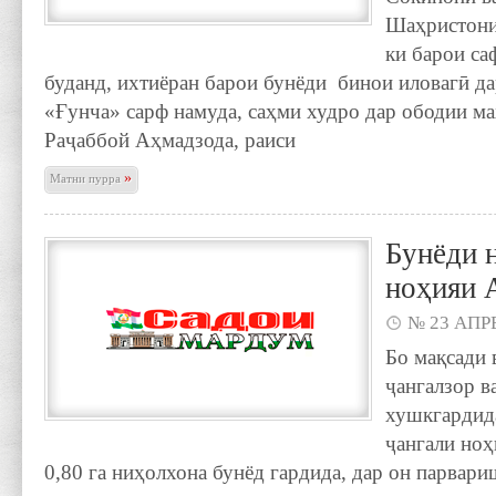
Шаҳристони
ки барои са
буданд, ихтиёран барои бунёди бинои иловагӣ да
«Ғунча» сарф намуда, саҳми худро дар ободии м
Раҷаббой Аҳмадзода, раиси
»
Матни пурра
Бунёди 
ноҳияи 
№ 23 АПРЕ
Бо мақсади 
ҷангалзор в
хушкгардида
ҷангали ноҳ
0,80 га ниҳолхона бунёд гардида, дар он парвар