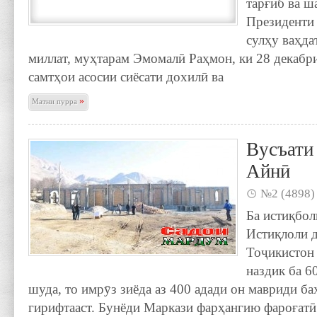
тарғиб ва ш
Президенти 
сулҳу ваҳд
миллат, муҳтарам Эмомалӣ Раҳмон, ки 28 декабр
самтҳои асосии сиёсати дохилӣ ва
»
Матни пурра
Вусъати
Айнӣ
№2 (4898)
Ба истиқбол
Истиқлоли 
Тоҷикистон
наздик ба 6
шуда, то имрӯз зиёда аз 400 адади он мавриди б
гирифтааст. Бунёди Маркази фарҳангию фароғатӣ