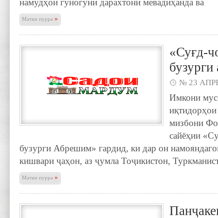
намудҳои гуногуни дарахтони мевадиҳанда ва
»
Матни пурра
«Суғд-ч
бузурги
№ 23 АПРЕ
Имкони мус
иқтидорҳои
мизбони Фо
сайёҳии «С
бузурги Абрешим» гардид, ки дар он намояндаго
кишвари ҷаҳон, аз ҷумла Тоҷикистон, Туркманист
»
Матни пурра
Панҷаке