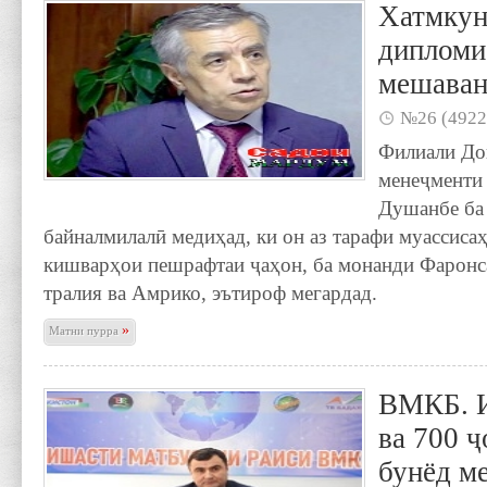
Хатмкун
дипломи
мешава
№26 (4922
Филиали До
менеҷменти
Душанбе ба
байналмилалӣ медиҳад, ки он аз тарафи муассиса
кишварҳои пешрафтаи ҷаҳон, ба монанди Фаронса
тралия ва Амрико, эътироф мегардад.
»
Матни пурра
ВМКБ. И
ва 700 ҷ
бунёд ме