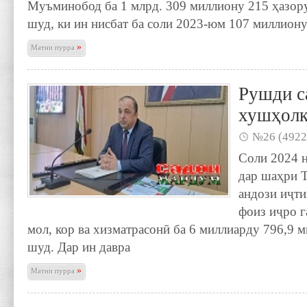
Муъминобод ба 1 млрд. 309 миллиону 215 ҳазор
шуд, ки ин нисбат ба соли 2023-юм 107 миллиону
»
Матни пурра
Рушди с
хушҳолк
№26 (4922
Соли 2024 
дар шаҳри 
андози иҷти
фоиз иҷро г
мол, кор ва хизматрасонӣ ба 6 миллиарду 796,9 
шуд. Дар ин давра
»
Матни пурра