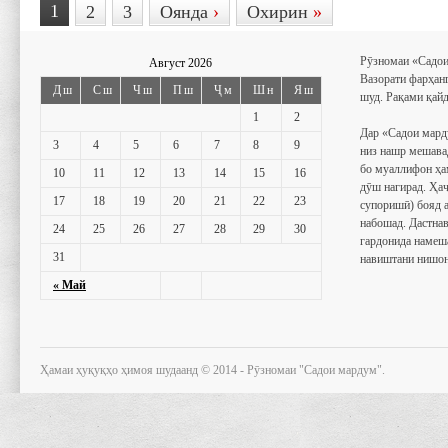
1
2
3
Оянда
›
Охирин
»
Рӯзномаи «Садои
Август 2026
Вазорати фарҳан
Дш
Сш
Чш
Пш
Ҷм
Шн
Яш
шуд. Рақами қайд
1
2
Дар «Садои мард
3
4
5
6
7
8
9
низ нашр мешава
бо муаллифон ҳа
10
11
12
13
14
15
16
дӯш нагирад. Ҳаҷ
17
18
19
20
21
22
23
супоришӣ) бояд 
набошад. Дастнав
24
25
26
27
28
29
30
гардонида намеш
31
навиштани нишон
« Май
Ҳамаи ҳуқуқҳо ҳимоя шудаанд © 2014 - Рӯзномаи "Садои мардум".