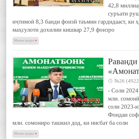
42,8 миллиа
суръати ру
иҷтимоӣ 8,3 банди фоизӣ таъмин гардидааст, ки 
маҳсулоти дохилии кишвар 27,9 фоизро
»
Матни пурра
Раванди
«Амонат
№26 (4922
- Соли 2024
млн. сомонӣ
соли 2023-ю
Фоидаи софи
млн. сомониро ташкил дод, ки нисбат ба соли
»
Матни пурра