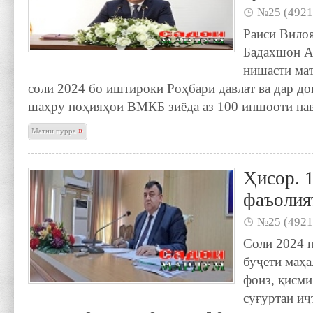
№25 (4921
Раиси Вило
Бадахшон А
нишас­ти ма
соли 2024 бо иштироки Роҳбари давлат ва дар д
шаҳру ноҳияҳои ВМКБ зиё­да аз 100 иншооти на
»
Матни пурра
Ҳисор. 
фаъолия
№25 (4921
Соли 2024 
буҷети маҳ
фоиз, қисми
суғуртаи иҷ