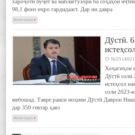
хароҷоти буҷет ва маблағгузорӣ ба соҳаҳои иҷт
98,1 фоиз иҷро гардидааст. Дар ин давра
»
Матни пурра
Дӯстӣ. 
истеҳсо
№25 (4921
Хоҷагиҳои 
Дӯстӣ соли 
истеҳсол на
соли 2023-ю
мебошад. Тавре раиси ноҳияи Дӯстӣ Даврон Нишо
дар 350 гектар ҳавз
»
Матни пурра