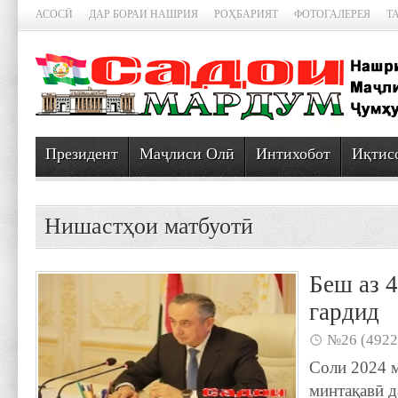
АСОСӢ
ДАР БОРАИ НАШРИЯ
РОҲБАРИЯТ
ФОТОГАЛЕРЕЯ
Т
Президент
Маҷлиси Олӣ
Интихобот
Иқтис
Нишастҳои матбуотӣ
Беш аз 
гардид
№26 (4922
Соли 2024 
минтақавӣ д