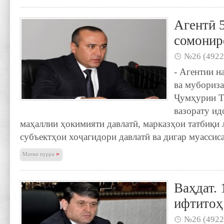
Агентӣ 
сомонир
№26 (4922
- Агентии н
ва мубориза
Ҷумҳурии То
вазорату ид
маҳаллии ҳокимияти давлатӣ, марказҳои татбиқи
субъектҳои хоҷагидори давлатӣ ва дигар муассис
»
Матни пурра
Ваҳдат. 
ифтитоҳ
№26 (4922