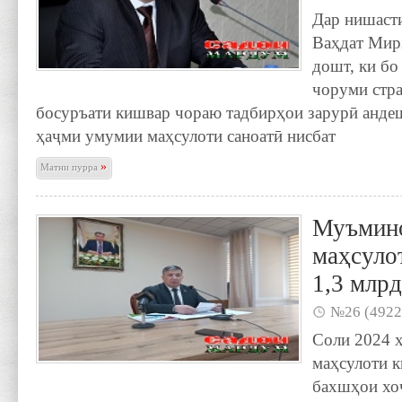
Дар нишаст
Ваҳдат Мир
дошт, ки бо
чоруми стр
босуръати кишвар чораю тадбирҳои зарурӣ андеш
ҳаҷми умумии маҳсулоти саноатӣ нисбат
»
Матни пурра
Муъмино
маҳсуло
1,3 млрд
№26 (4922
Соли 2024 
маҳсулоти к
бахшҳои хо