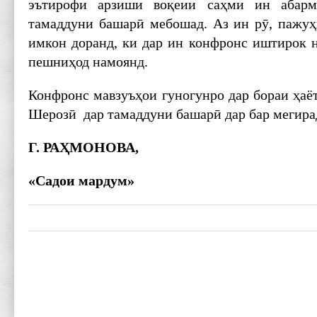
эътирофи арзиши воқеии саҳми ин абарм
тамаддуни башарӣ мебошад. Аз ин рӯ, пажу
имкон доранд, ки дар ин конфронс иштирок н
пешниҳод намоянд.
Конфронс мавзуъҳои гуногунро дар бораи ҳаё
Шерозӣ дар тамаддуни башарӣ дар бар мегира
Г. РА
Ҳ
МОНОВА
,
«Садои мардум»