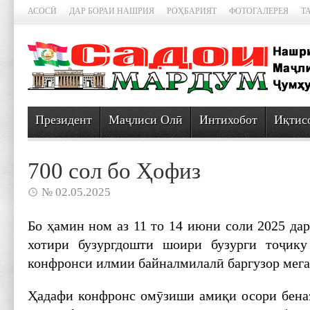
АСОСӢ
ДАР БОРАИ НАШРИЯ
РОҲБАРИЯТ
ФОТОГАЛЕРЕЯ
Т
Президент
Маҷлиси Олӣ
Интихобот
Иқтис
700 сол бо Ҳофиз
№ 02.05.2025
Бо ҳамин ном аз 11 то 14 июни соли 2025 д
хотири бузургдошти шоири бузурги тоҷик
конфронси илмии байналмилалӣ баргузор мег
Ҳадафи конфронс омӯзиши амиқи осори бена