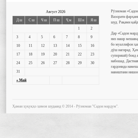
Рӯзномаи «Садои
Август 2026
Вазорати фарҳан
Дш
Сш
Чш
Пш
Ҷм
Шн
Яш
шуд. Рақами қайд
1
2
Дар «Садои мард
3
4
5
6
7
8
9
низ нашр мешава
бо муаллифон ҳа
10
11
12
13
14
15
16
дӯш нагирад. Ҳаҷ
17
18
19
20
21
22
23
супоришӣ) бояд 
набошад. Дастнав
24
25
26
27
28
29
30
гардонида намеш
31
навиштани нишон
« Май
Ҳамаи ҳуқуқҳо ҳимоя шудаанд © 2014 - Рӯзномаи "Садои мардум".