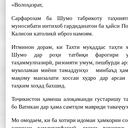
«Волоҳазрат,
Сарфарозам ба Шумо табрикоту таҳния
муносибати интихоб гардиданатон ба ҳайси П
Калисои католикӣ иброз намоям.
Итминон дорам, ки Тахти муқаддас таҳти ҳ
Шумо дар роҳи татбиқи фарогири ус
таҳаммулпазирӣ, ризоияти умум, пешбурди а
муколамаи миёни тамаддунҳо минбаъд ҳам 
мақому манзалати хоссаи худро дар арсаи
таҳким хоҳад бахшид.
Тоҷикистон ҳамеша алоқаманди густаришу та
бо Ватикан дар ҳама самтҳои мавриди таваҷҷу
Мо омодаем, ки ба хотири идомаи ҳамкории соз
заминаи ҳамдигарфаҳмӣ, ҳусни таваҷҷуҳ