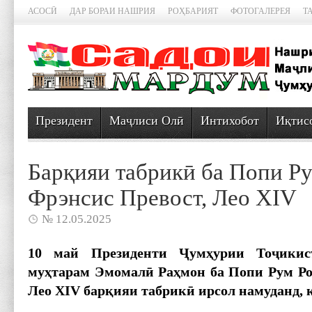
АСОСӢ
ДАР БОРАИ НАШРИЯ
РОҲБАРИЯТ
ФОТОГАЛЕРЕЯ
Т
Президент
Маҷлиси Олӣ
Интихобот
Иқтис
Барқияи табрикӣ ба Попи Р
Фрэнсис Превост, Лео XIV
№ 12.05.2025
10 май Президенти Ҷумҳурии Тоҷикис
муҳтарам Эмомалӣ Раҳмон ба Попи Рум Ро
Лео XIV барқияи табрикӣ ирсол намуданд, к