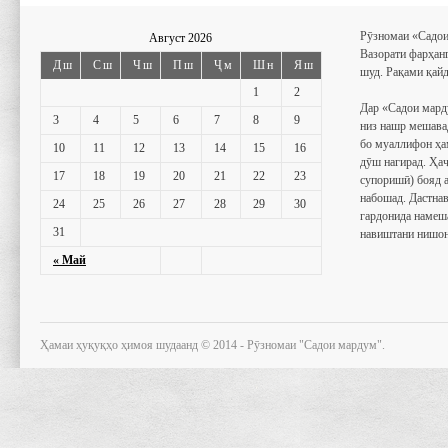
Рӯзномаи «Садои
Август 2026
Вазорати фарҳан
Дш
Сш
Чш
Пш
Ҷм
Шн
Яш
шуд. Рақами қайд
1
2
Дар «Садои мард
3
4
5
6
7
8
9
низ нашр мешава
бо муаллифон ҳа
10
11
12
13
14
15
16
дӯш нагирад. Ҳаҷ
17
18
19
20
21
22
23
супоришӣ) бояд 
набошад. Дастнав
24
25
26
27
28
29
30
гардонида намеш
31
навиштани нишон
« Май
Ҳамаи ҳуқуқҳо ҳимоя шудаанд © 2014 - Рӯзномаи "Садои мардум".