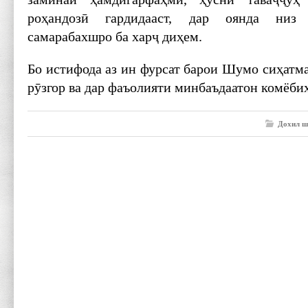
роҳандозӣ гардидааст, дар оянда низ
самарабахшро ба харҷ диҳем.
Бо истифода аз ин фурсат барои Шумо сиҳатм
рӯзгор ва дар фаъолияти минбаъдаатон комёби
Дохил ш