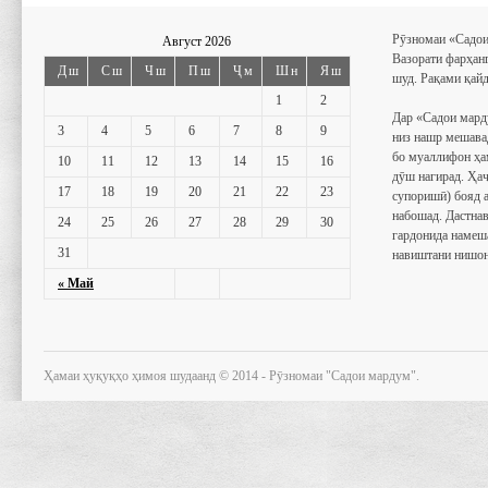
Рӯзномаи «Садои
Август 2026
Вазорати фарҳан
Дш
Сш
Чш
Пш
Ҷм
Шн
Яш
шуд. Рақами қайд
1
2
Дар «Садои мард
3
4
5
6
7
8
9
низ нашр мешава
бо муаллифон ҳа
10
11
12
13
14
15
16
дӯш нагирад. Ҳаҷ
17
18
19
20
21
22
23
супоришӣ) бояд 
набошад. Дастнав
24
25
26
27
28
29
30
гардонида намеш
31
навиштани нишон
« Май
Ҳамаи ҳуқуқҳо ҳимоя шудаанд © 2014 - Рӯзномаи "Садои мардум".