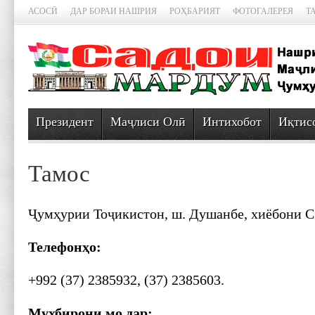
АСОСӢ
ДАР БОРАИ НАШРИЯ
РОҲБАРИЯТ
ФОТОГАЛЕРЕЯ
Т
Президент
Маҷлиси Олӣ
Интихобот
Иқтис
Тамос
Ҷумҳурии Тоҷикистон, ш. Душанбе, хиёбони С
Телефонҳо:
+992 (37) 2385932, (37) 2385603.
Мухбирони мо дар: