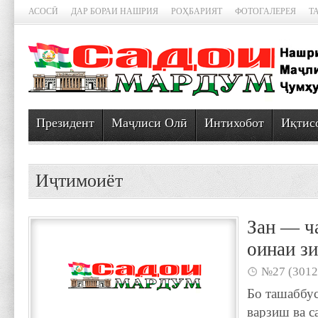
АСОСӢ
ДАР БОРАИ НАШРИЯ
РОҲБАРИЯТ
ФОТОГАЛЕРЕЯ
Т
Президент
Маҷлиси Олӣ
Интихобот
Иқтис
Иҷтимоиёт
Зан — ч
оинаи з
№27 (3012
Бо ташаббу
варзиш ва с