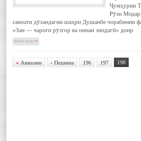
Ҷумҳурии Т
Рӯзи Модар 
саноати дӯзандагии шаҳри Душанбе чорабинии ф
«Зан — чароғи рӯзгор ва оинаи зиндагӣ» доир
»
Матни пурра
198
«
Аввалин
‹
Пешина
196
197