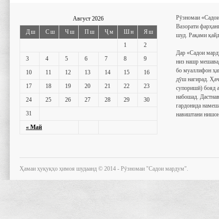
Рӯзномаи «Садои
Август 2026
Вазорати фарҳан
Дш
Сш
Чш
Пш
Ҷм
Шн
Яш
шуд. Рақами қайд
1
2
Дар «Садои мард
3
4
5
6
7
8
9
низ нашр мешава
бо муаллифон ҳа
10
11
12
13
14
15
16
дӯш нагирад. Ҳаҷ
17
18
19
20
21
22
23
супоришӣ) бояд 
набошад. Дастнав
24
25
26
27
28
29
30
гардонида намеш
31
навиштани нишон
« Май
Ҳамаи ҳуқуқҳо ҳимоя шудаанд © 2014 - Рӯзномаи "Садои мардум".