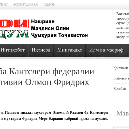
РИЯТ
ФОТОГАЛЕРЕЯ
ТАМОС
Восита
таҳлилу
ёфтаанд
мезанан
гуногун
карда ш
Интихобот
Иқтисод
Минтақаҳо
Илм ва маориф
ба Кантслери федералии
Қонунҳои 
Бойгонии 
тивии Олмон Фридрих
Китобҳо
Мав
он, Пешвои миллат муҳтарам Эмомалӣ Раҳмон ба Кантслери
н муҳтарам Фридрих Мерс барқияи табрикӣ ирсол намуданд,