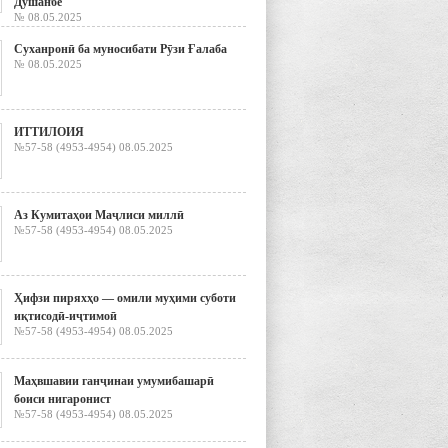
Душанбе
№ 08.05.2025
Суханронӣ ба муносибати Рӯзи Ғалаба
№ 08.05.2025
ИТТИЛОИЯ
№57-58 (4953-4954) 08.05.2025
Аз Кумитаҳои Маҷлиси миллӣ
№57-58 (4953-4954) 08.05.2025
Ҳифзи пиряхҳо — омили муҳими суботи
иқтисодӣ-иҷтимоӣ
№57-58 (4953-4954) 08.05.2025
Маҳвшавии ганҷинаи умумибашарӣ
боиси нигаронист
№57-58 (4953-4954) 08.05.2025