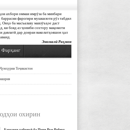
ҳои ахбори оммаи имрӯза ба минбари
 баррасии фарогири мушкилоти рӯз табдил
. Онҳо ба масъалаву мавзӯъҳое даст
д, ки бояд аз ҷониби сохтору мақомоти
и давлатӣ дар доираи ваколатҳояшон ҳал
аванд.
Эмомалӣ Раҳмон
Фарҳанг
Ҷумҳурии Тоҷикистон
нашрия
одҳои охирин
Барқияи табрикӣ ба Попи Рум Роберт