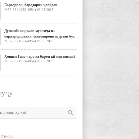
Бародарон, бародарии ҷовидон
№57-58 (4953-4954) 08.05.2025
Душанбе маркази муолиҷа ва
барқароршавии ҷанговарони шуравӣ буд
№57-58 (4953-4954) 08.05.2025
Ҳошим Гадо чаро ва барои кӣ менависад?
№57-58 (4953-4954) 08.05.2025
туҷӯ
гонӣ