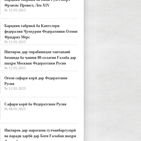
Фрэнсис Превост, Лео XIV
№ 12.05.2025
Барқияи табрикӣ ба Кантслери
федералии Ҷумҳурии Федеративии Олмон
Фридрих Мерс
№ 12.05.2025
Иштирок дар чорабиниҳои тантанавӣ
бахшида ба ҷашни 80-солагии Ғалаба дар
шаҳри Москваи Федератсияи Русия
№ 12.05.2025
Оғози сафари корӣ дар Федератсияи
Русия
№ 12.05.2025
Сафари корӣ ба Федератсияи Русия
№ 08.05.2025
Иштирок дар маросими гулчанбаргузорӣ
ва паради ҳарбӣ дар Боғи Ғалабаи шаҳри