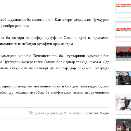
хоб шуданатон ба мақоми олии Кантслери федералии Ҷумҳурии
ҷонибро расонам.
ӣ ва ба хотири пешрафту шукуфоии Олмони дӯст ва ҳамзамон
йналмилалӣ комёбиҳои рӯзафзун орзумандам.
оқамандии ҷониби Тоҷикистонро ба густариши ҳамаҷонибаи
бо Ҷумҳурии Федеративии Олмон бори дигар таъкид намоям. Дар
ламаи сатҳи олӣ ва баланди ду кишвар дар соҳаҳои мавриди
штараки созанда мо метавонем ҷиҳати боз ҳам ғанӣ гардонидани
нбаи ду кишвар мутобиқ ба манфиатҳои аслии мардумонамон
»
Дохил шудааст дар
Барқияҳо
,
Президент
,
Фаврӣ