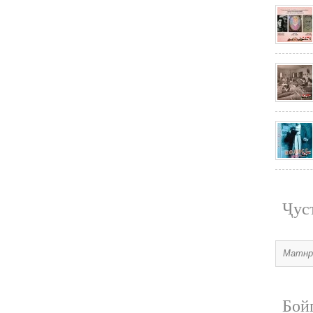
Ҷус
Бой