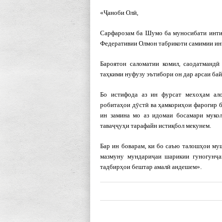
«Ҷаноби Олӣ,
Сарфарозам ба Шумо ба муносибати инти
Федеративии Олмон табрикоти самимии ин
Бароятон саломатии комил, саодатманд
таҳкими нуфузу эътибори он дар арсаи ба
Бо истифода аз ин фурсат мехоҳам ал
робитаҳои дӯстӣ ва ҳамкориҳои фарогир 
ин замина мо аз идомаи босамари муко
таваҷҷуҳи тарафайн истиқбол мекунем.
Бар ин боварам, ки бо саъю талошҳои му
мазмуну мундариҷаи шарикии гуногунҷа
тадбирҳои бештар амалӣ андешем».