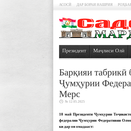
АСОСӢ
ДАР БОРАИ НАШРИЯ
РОҲБА
Президент
Маҷлиси Олӣ
Барқияи табрикӣ 
Ҷумҳурии Федера
Мерс
№ 12.05.2025
10 май Президенти Ҷумҳурии Тоҷикист
федералии Ҷумҳурии Федеративии Олмо
ки дар он омадааст: