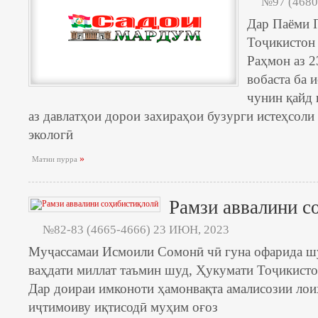
№97 (4680
Дар Паёми 
Тоҷикистон
Раҳмон аз 2
вобаста ба 
чунин қайд 
аз давлатҳои дорои захираҳои бузурги истеҳсоли
экологӣ
»
Матни пурра
Рамзи аввалини с
№82-83 (4665-4666) 23 ИЮН, 2023
Муҷассамаи Исмоили Сомонӣ чӣ гуна офарида шуд
ваҳдати миллат таъмин шуд, Ҳукумати Тоҷикис­тон
Дар доираи имконоти ҳамонвақта амалисозии лои
иҷтимоиву иқтисодӣ муҳим оғоз