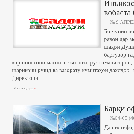
Инъикос
вобаста
№ 9 АПРЕЛ
Бо чунин н
равон дар 
шаҳри Душа
баргузор га
коршиносони масоили экологӣ, рӯзноманигорон,
шарикони рушд ва вазорату кумитаҳои дахлдор 
Директори
»
Матни пурра
Барқи о
№64-65 (4
Дар истифод