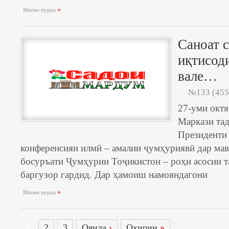
»
Матни пурра
Саноат 
иқтисоди
вале…
№133 (455
27-уми октя
Маркази тад
Президенти
конференсияи илмӣ – амалии ҷумҳуриявӣ дар ма
босуръати Ҷумҳурии Тоҷикистон – роҳи асосии 
баргузор гардид. Дар ҳамоиш намояндагони
»
Матни пурра
1
2
3
Оянда
›
Охирин
»