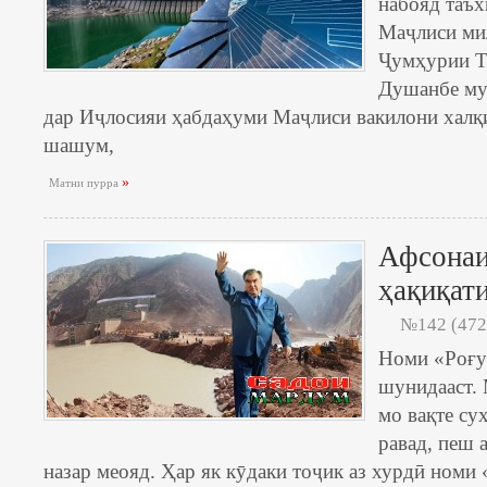
набояд таъх
Маҷлиси ми
Ҷумҳурии Т
Душанбе му
дар Иҷлосияи ҳабдаҳуми Маҷлиси вакилони халқ
шашум,
»
Матни пурра
Афсонаи
ҳақиқат
№142 (472
Номи «Роғу
шунидааст. 
мо вақте сух
равад, пеш 
назар меояд. Ҳар як кӯдаки тоҷик аз хурдӣ номи