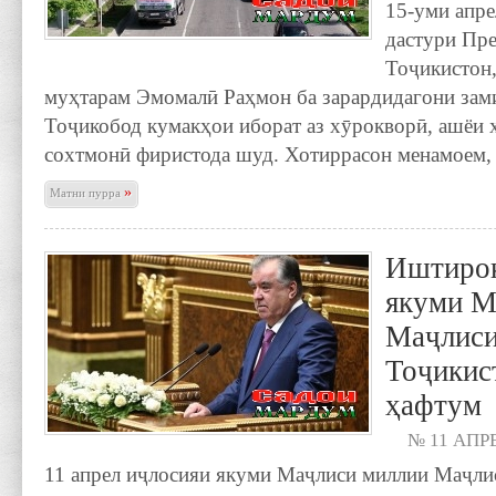
15-уми апре
дас­тури Пр
Тоҷикистон
муҳтарам Эмомалӣ Раҳмон ба зарардидагони зам
Тоҷикобод кумакҳои иборат аз хӯрокворӣ, ашёи 
сохтмонӣ фиристода шуд. Хотиррасон менамоем,
»
Матни пурра
Иштирок
якуми М
Маҷлиси
Тоҷикис
ҳафтум
№ 11 АПРЕ
11 апрел иҷлосияи якуми Маҷлиси миллии Маҷл