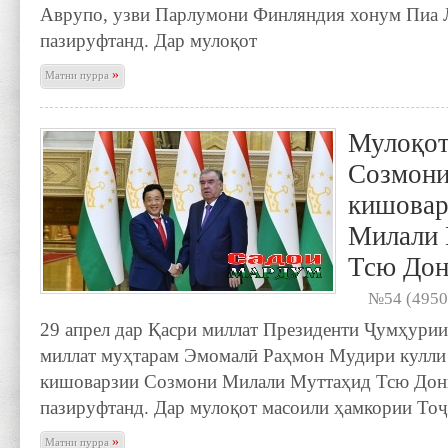
Аврупо, узви Парлумони Финляндия хонум Пиа 
пазируфтанд. Дар мулоқот
»
Матни пурра
Мулоқот
Созмони
кишовар
Милали 
Тсю До
№54 (4950
29 апрел дар Қасри миллат Президенти Ҷумҳури
миллат муҳтарам Эмомалӣ Раҳмон Мудири кулли
кишоварзии Созмони Милали Муттаҳид Тсю Дон
пазируфтанд. Дар мулоқот масоили ҳамкории То
»
Матни пурра