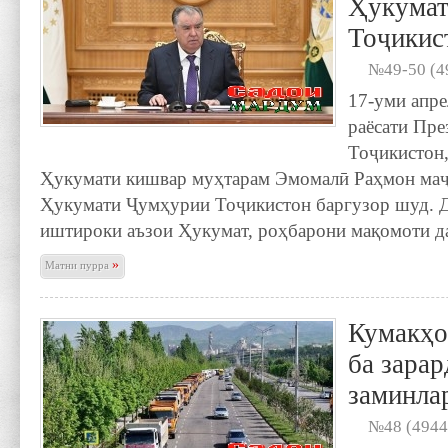
Ҳукумат
Тоҷикис
№49-50 (4
17-уми апре
раёсати Пр
Тоҷикистон,
Ҳукумати кишвар муҳтарам Эмомалӣ Раҳмон маҷ
Ҳукумати Ҷумҳурии Тоҷикистон баргузор шуд. Д
иштироки аъзои Ҳукумат, роҳбарони мақомоти д
»
Матни пурра
Кумакҳо
ба зара
заминла
№48 (4944