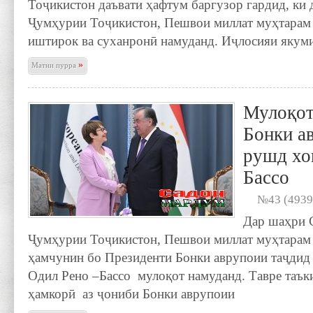
Тоҷикистон даъвати ҳафтум баргузор гардид, ки 
Ҷумҳурии Тоҷикистон, Пешвои миллат муҳтарам
иштирок ва суханронӣ намуданд. Иҷлосияи якум
»
Матни пурра
Мулоқот
Бонки а
рушд хо
Бассо
№43 (4939
Дар шаҳри 
Ҷумҳурии Тоҷикистон, Пешвои миллат муҳтарам
ҳамчунин бо Президенти Бонки аврупоии таҷдид
Одил Рено –Бассо мулоқот намуданд. Тавре таъки
ҳамкорӣ аз ҷониби Бонки аврупоии