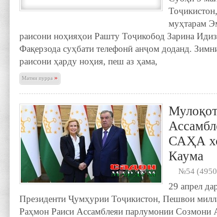
Тоҷикистон
муҳтарам Э
раисони ноҳияҳои Рашту Тоҷикобод Зарина Идиз
Фақерзода суҳбати телефонӣ анҷом доданд. Зимн
раисони ҳарду ноҳия, пеш аз ҳама,
»
Матни пурра
Мулоқот
Ассамбл
САҲА х
Каума
№54 (4950
29 апрел да
Президенти Ҷумҳурии Тоҷикистон, Пешвои милл
Раҳмон Раиси Ассамблеяи парлумонии Созмони А