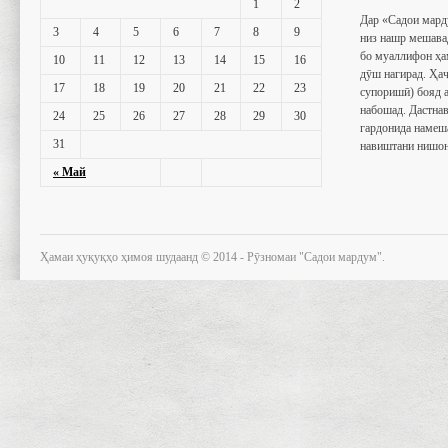
1
2
Дар «Садои мард
3
4
5
6
7
8
9
низ нашр мешава
бо муаллифон ҳа
10
11
12
13
14
15
16
дӯш нагирад. Ҳаҷ
17
18
19
20
21
22
23
супоришӣ) бояд 
набошад. Дастнав
24
25
26
27
28
29
30
гардонида намеш
31
навиштани нишон
« Май
Ҳамаи ҳуқуқҳо ҳимоя шудаанд © 2014 - Рӯзномаи "Садои мардум".