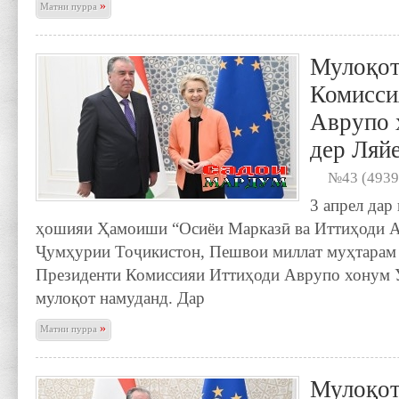
»
Матни пурра
Мулоқот
Комисси
Аврупо 
дер Ляй
№43 (4939
3 апрел дар
ҳошияи Ҳамоиши “Осиёи Марказӣ ва Иттиҳоди А
Ҷумҳурии Тоҷикистон, Пешвои миллат муҳтарам
Президенти Комиссияи Иттиҳоди Аврупо хонум У
мулоқот намуданд. Дар
»
Матни пурра
Мулоқот