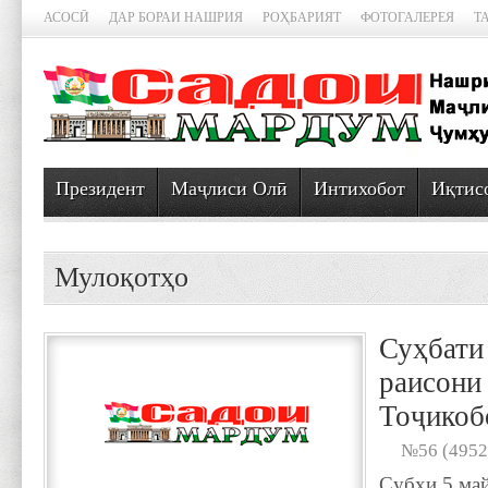
АСОСӢ
ДАР БОРАИ НАШРИЯ
РОҲБАРИЯТ
ФОТОГАЛЕРЕЯ
Т
Президент
Маҷлиси Олӣ
Интихобот
Иқтис
Мулоқотҳо
Суҳбати
раисони
Тоҷикоб
№56 (4952
Субҳи 5 ма