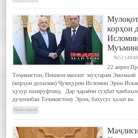
Мулоқот
корҳои 
Исломии
Муъмин
№52 (4948
22 апрел П
Тоҷикистон, Пешвои миллат муҳтарам Эмомалӣ
(корҳои дохилии) Ҷумҳурии Исломии Эрон Иска
ҳузур пазируфтанд. Дар ҷараёни суҳбат ҷанбаҳо
дуҷонибаи Тоҷикистону Эрон, бахусус ҳолат ва
»
Матни пурра
Маҷлиси