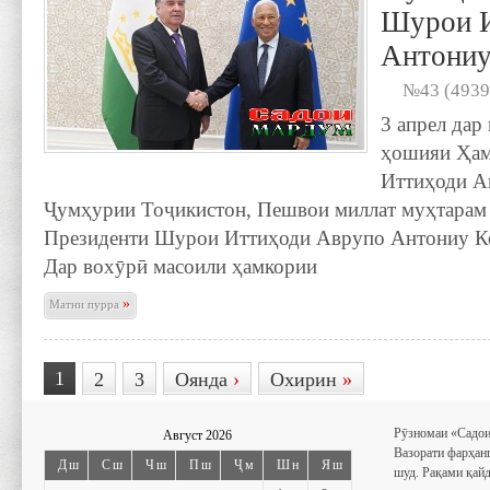
Шурои И
Антониу
№43 (4939
3 апрел дар
ҳошияи Ҳам
Иттиҳоди А
Ҷумҳурии Тоҷикистон, Пешвои миллат муҳтарам
Президенти Шурои Иттиҳоди Аврупо Антониу Ко
Дар вохӯрӣ масоили ҳамкории
»
Матни пурра
1
2
3
Оянда
›
Охирин
»
Рӯзномаи «Садои
Август 2026
Вазорати фарҳан
Дш
Сш
Чш
Пш
Ҷм
Шн
Яш
шуд. Рақами қайд