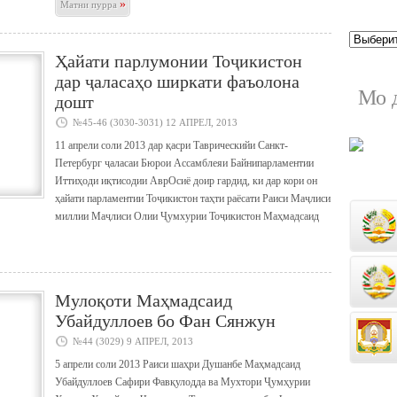
»
Матни пурра
Ҳайати парлумонии Тоҷикистон
дар ҷаласаҳо ширкати фаъолона
Мо 
дошт
№45-46 (3030-3031) 12 АПРЕЛ, 2013
11 апрели соли 2013 дар қасри Таврическийи Санкт-
Петербург ҷаласаи Бюрои Ассамблеяи Байнипарламентии
Иттиҳоди иқтисодии АврОсиё доир гардид, ки дар кори он
ҳайати парламентии Тоҷикистон таҳти раёсати Раиси Маҷлиси
миллии Маҷлиси Олии Ҷумхурии Тоҷикистон Маҳмадсаид
Мулоқоти Маҳмадсаид
Убайдуллоев бо Фан Сянжун
№44 (3029) 9 АПРЕЛ, 2013
5 апрели соли 2013 Раиси шаҳри Душанбе Маҳмадсаид
Убайдуллоев Сафири Фавқулодда ва Мухтори Ҷумҳурии