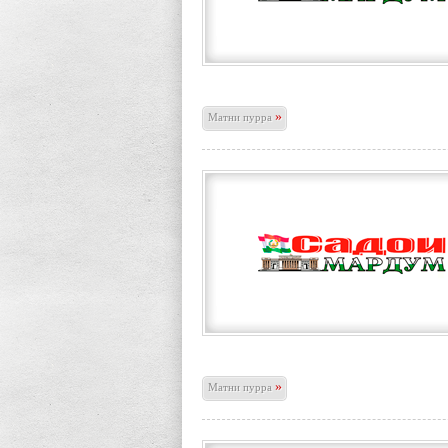
»
Матни пурра
»
Матни пурра