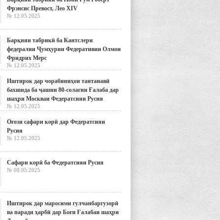
Фрэнсис Превост, Лео XIV
№ 12.05.2025
Барқияи табрикӣ ба Кантслери
федералии Ҷумҳурии Федеративии Олмон
Фридрих Мерс
№ 12.05.2025
Иштирок дар чорабиниҳои тантанавӣ
бахшида ба ҷашни 80-солагии Ғалаба дар
шаҳри Москваи Федератсияи Русия
№ 12.05.2025
Оғози сафари корӣ дар Федератсияи
Русия
№ 12.05.2025
Сафари корӣ ба Федератсияи Русия
№ 08.05.2025
Иштирок дар маросими гулчанбаргузорӣ
ва паради ҳарбӣ дар Боғи Ғалабаи шаҳри