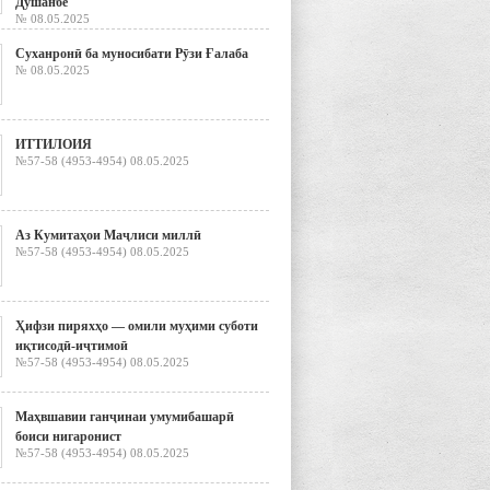
Душанбе
№ 08.05.2025
Суханронӣ ба муносибати Рӯзи Ғалаба
№ 08.05.2025
ИТТИЛОИЯ
№57-58 (4953-4954) 08.05.2025
Аз Кумитаҳои Маҷлиси миллӣ
№57-58 (4953-4954) 08.05.2025
Ҳифзи пиряхҳо — омили муҳими суботи
иқтисодӣ-иҷтимоӣ
№57-58 (4953-4954) 08.05.2025
Маҳвшавии ганҷинаи умумибашарӣ
боиси нигаронист
№57-58 (4953-4954) 08.05.2025