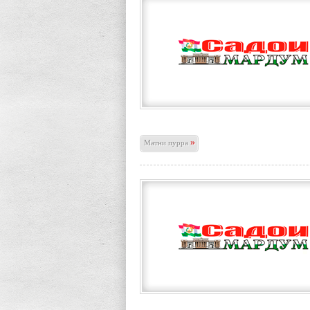
»
Матни пурра