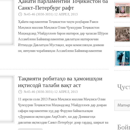
Ҳайати парламентии Тоҷикистон ба
Санкт-Петербург рафт
№45-46 (3030-3031) 12 АПРЕЛ, 2013
Ҳайати парламентии Тоҷикистон таҳти роҳбарии Раиси
Маҷлиси миллии Маҷлиси Олии Ҷумҳурии Тоҷикистон
Маҳмадсаид Убайдуллоев барои иштирок дар ҷаласаи Шӯрои
Ассамблеяи Байнипарламентии давлатҳои иштирокчии
Иттиҳоди Давлатҳои Мустақил, кори комиссияҳои доимии
он, инчунин чорабиниҳои Ассамблеяи Байнипарламентии
Тақвияти робитаҳо ва ҳамоишҳои
иқтисодӣ талаби вақт аст
Ҷус
№45-46 (3030-3031) 12 АПРЕЛ, 2013
11 апрели соли 2013 Раиси Маҷлиси миллии Маҷлиси Олии
Ҷумҳурии Тоҷикистон Маҳмадсаид Убайдуллоев дар доираи
сафари парламентии худ дар Форуми байналхалқии
«Дурнамои иқтисодии АврОсиё», ки дар Донишгоҳи
давлатии иқтисодии Санкт-Петербург доир гардид, ширкат ва
Бой