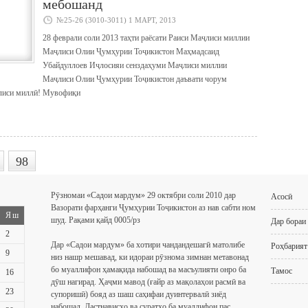
мебошанд
№25-26 (3010-3011) 1 МАРТ, 2013
28 феврали соли 2013 таҳти раёсати Раиси Маҷлиси миллии
Маҷлиси Олии Ҷумҳурии Тоҷикистон Маҳмадсаид
Убайдуллоев Иҷлосияи сенздаҳуми Маҷлиси миллии
Маҷлиси Олии Ҷумҳурии Тоҷикистон даъвати чорум
лиси миллӣ! Мувофиқи
99
98
Рӯзномаи «Садои мардум» 29 октябри соли 2010 дар
Асосӣ
Вазорати фарҳанги Ҷумҳурии Тоҷикистон аз нав сабти ном
Яш
шуд. Рақами қайд 0005/рз
Дар бораи
2
Дар «Садои мардум» ба хотири чандандешагӣ матолибе
Роҳбарият
9
низ нашр мешавад, ки идораи рӯзнома зимнан метавонад
бо муаллифон ҳамақида набошад ва масъулияти онро ба
Тамос
16
дӯш нагирад. Ҳаҷми мавод (ғайр аз мақолаҳои расмӣ ва
23
супоришӣ) бояд аз шаш саҳифаи дуинтервалӣ зиёд
набошад. Дастнависҳо ва суратҳо ба муаллифон пас