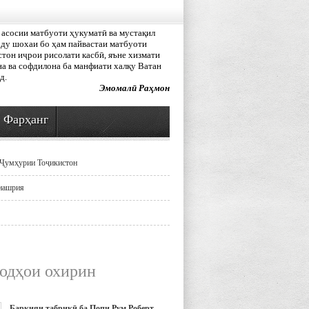
асосии матбуоти ҳукуматӣ ва мустақил
ду шохаи бо ҳам пайвастаи матбуоти
тон иҷрои рисолати касбӣ, яъне хизмати
а ва софдилона ба манфиати халқу Ватан
д.
Эмомалӣ Раҳмон
Фарҳанг
Ҷумҳурии Тоҷикистон
нашрия
одҳои охирин
Барқияи табрикӣ ба Попи Рум Роберт