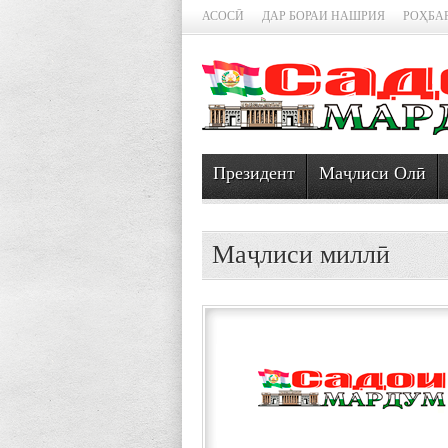
АСОСӢ
ДАР БОРАИ НАШРИЯ
РОҲБА
Президент
Маҷлиси Олӣ
Маҷлиси миллӣ