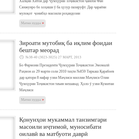
Халқии Хитой дар Ҷумҳурии Тоҷикистон ҷаноби Фан
Сянжунро бо хоҳиши ӯ ба ҳузур пазируфт. Дар ҷараёни
мулоқот ҷонибҳо масоили роҳандозии
»
Матни пурра
Зироати мутобиқ ба иқлим фоидаи
бештар меорад
№38-40 (3023-3025) 27 МАРТ, 2013
Бо Фармони Президенти Ҷумҳурии Тоҷикистон Эмомалӣ
Раҳмон аз 29 марти соли 2010 таҳти №859 Тиркаш Қарабоев
дар қатори 8 нафар узви Маҷлиси миллии Маҷлиси Олии
Ҷумҳурии Тоҷикистон таъин мешавад. Ҳоло ӯ узви Кумитаи
Маҷлиси
»
Матни пурра
Қонунҳои мукаммал танзимгари
масоили иҷтимоӣ, муносибати
оилавӣ ва матбуоти даврӣ