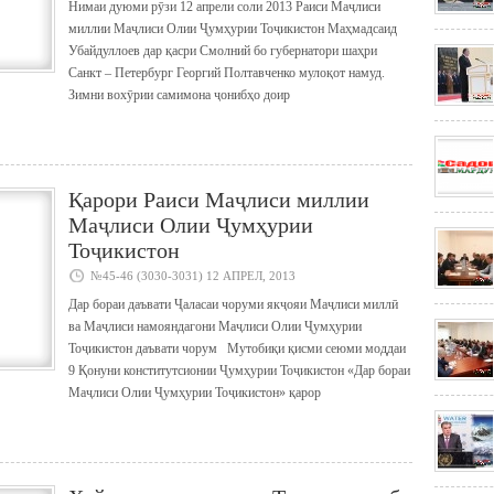
Нимаи дуюми рӯзи 12 апрели соли 2013 Раиси Маҷлиси
миллии Маҷлиси Олии Ҷумҳурии Тоҷикистон Маҳмадсаид
Убайдуллоев дар қасри Смолний бо губернатори шаҳри
Санкт – Петербург Георгий Полтавченко мулоқот намуд.
Зимни вохӯрии самимона ҷонибҳо доир
Қарори Раиси Маҷлиси миллии
Маҷлиси Олии Ҷумҳурии
Тоҷикистон
№45-46 (3030-3031) 12 АПРЕЛ, 2013
Дар бораи даъвати Ҷаласаи чоруми якҷояи Маҷлиси миллӣ
ва Маҷлиси намояндагони Маҷлиси Олии Ҷумҳурии
Тоҷикистон даъвати чорум Мутобиқи қисми сеюми моддаи
9 Қонуни конститутсионии Ҷумҳурии Тоҷикистон «Дар бораи
Маҷлиси Олии Ҷумҳурии Тоҷикистон» қарор