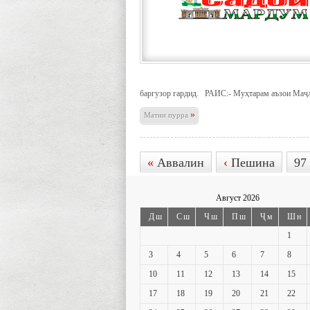
баргузор гардид. РАИС:- Муҳтарам аъзои Маҷ
»
Матни пурра
«
Аввалин
‹
Пешина
97
Август 2026
Дш
Сш
Чш
Пш
Ҷм
Шн
1
3
4
5
6
7
8
10
11
12
13
14
15
17
18
19
20
21
22