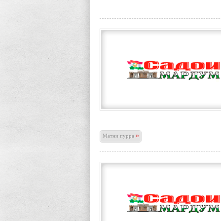
»
Матни пурра