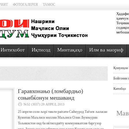
РИЯТ
ФОТОГАЛЕРЕЯ
ТАМОС
Ҳадафи 
ҳамчун 
Тоҷикис
содиқон
мебоша
Интихобот
Иқтисод
Минтақаҳо
Илм ва маориф
Қонунҳои 
Бойгонии 
Китобҳо
Гаравхонањо (ломбардњо)
соњибќонун мешаванд
№52 (3037) 29 АПРЕЛ, 2013
Мав
25 апрели соли љорї тањти раёсати Саймурод Таѓоев љаласаи
Кумитаи Маљлиси миллии Маљлиси Олии Љумњурии
Тољикистон оид ба иќтисодиёту коммуникатсия баргузор