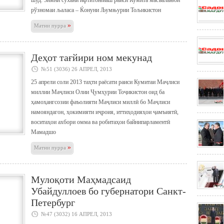
шуд. Зимни сухани ифтитоњиаш раиси Кумита масъалањои
рўзномаи љаласа – Ќонуни Љумњурии Тољикистон
»
Матни пурра
Деҳот тағйири ном мекунад
№51 (3036) 26 АПРЕЛ, 2013
25 апрели соли 2013 таҳти раёсати раиси Кумитаи Маҷлиси
миллии Маҷлиси Олии Ҷумҳурии Тоҷикистон оид ба
ҳамоҳангсозии фаъолияти Маҷлиси миллӣ бо Маҷлиси
намояндагон, ҳокимияти иҷроия, иттиҳодияҳои ҷамъиятӣ,
воситаҳои ахбори омма ва робитаҳои байнипарламентӣ
Мамадшо
»
Матни пурра
Мулоқоти Маҳмадсаид
Убайдуллоев бо губернатори Санкт-
Петербург
№47 (3032) 16 АПРЕЛ, 2013