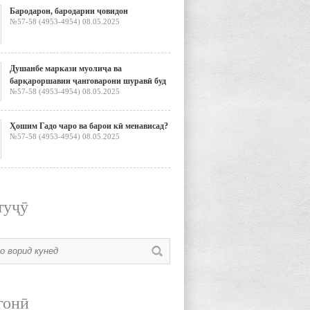
Бародарон, бародарии ҷовидон
№57-58 (4953-4954) 08.05.2025
Душанбе маркази муолиҷа ва
барқароршавии ҷанговарони шуравӣ буд
№57-58 (4953-4954) 08.05.2025
Ҳошим Гадо чаро ва барои кӣ менависад?
№57-58 (4953-4954) 08.05.2025
туҷӯ
гонӣ