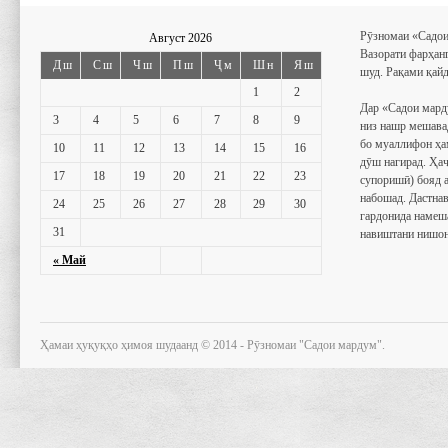
Рӯзномаи «Садои
Август 2026
Вазорати фарҳан
Дш
Сш
Чш
Пш
Ҷм
Шн
Яш
шуд. Рақами қайд
1
2
Дар «Садои мард
3
4
5
6
7
8
9
низ нашр мешава
бо муаллифон ҳа
10
11
12
13
14
15
16
дӯш нагирад. Ҳаҷ
17
18
19
20
21
22
23
супоришӣ) бояд 
набошад. Дастнав
24
25
26
27
28
29
30
гардонида намеш
31
навиштани нишон
« Май
Ҳамаи ҳуқуқҳо ҳимоя шудаанд © 2014 - Рӯзномаи "Садои мардум".