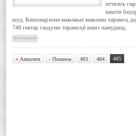
иттилоъ гир
кишти баҳо
шуд. Кишоварзони мамлакат мавсими тирамоҳ да
748 гектар гандуми тирамоҳӣ кишт намуданд,
»
Матни пурра
485
«
Аввалин
‹
Пешина
483
484