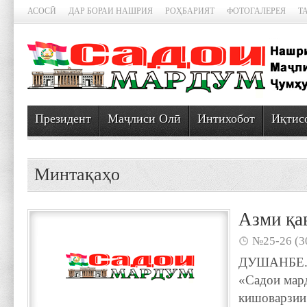
АСОСӢ
ДАР БОРАИ НАШРИЯ
РОҲБАРИЯТ
ФОТОГАЛЕРЕЯ
Т
Президент
Маҷлиси Олӣ
Интихобот
Иқтис
Минтақаҳо
Азми қа
№25-26 (3
ДУШАНБЕ. 
«Садои мард
кишоварзии