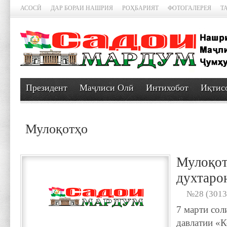
АСОСӢ
ДАР БОРАИ НАШРИЯ
РОҲБАРИЯТ
ФОТОГАЛЕРЕЯ
Т
Президент
Маҷлиси Олӣ
Интихобот
Иқтис
Мулоқотҳо
Мулоқот
духтаро
№28 (3013
7 марти сол
давлатии «