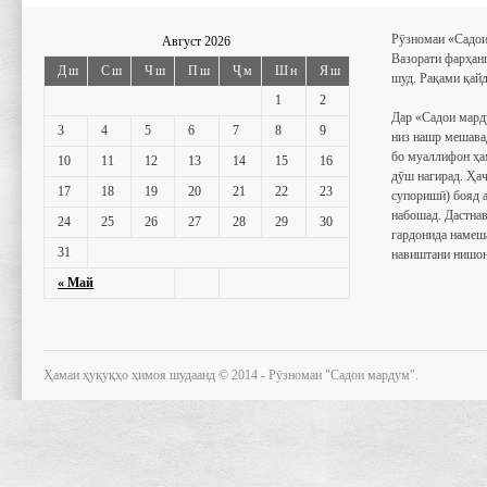
Рӯзномаи «Садои
Август 2026
Вазорати фарҳан
Дш
Сш
Чш
Пш
Ҷм
Шн
Яш
шуд. Рақами қайд
1
2
Дар «Садои мард
3
4
5
6
7
8
9
низ нашр мешава
бо муаллифон ҳа
10
11
12
13
14
15
16
дӯш нагирад. Ҳаҷ
17
18
19
20
21
22
23
супоришӣ) бояд 
набошад. Дастнав
24
25
26
27
28
29
30
гардонида намеш
31
навиштани нишон
« Май
Ҳамаи ҳуқуқҳо ҳимоя шудаанд © 2014 - Рӯзномаи "Садои мардум".