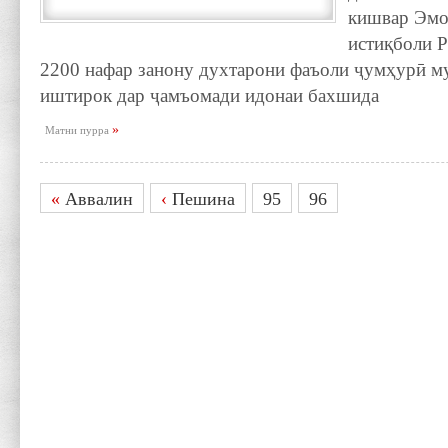
кишвар Эмо
истиқболи Р
2200 нафар занону духтарони фаъоли ҷумҳурӣ му
иштирок дар ҷамъомади идонаи бахшида
»
Матни пурра
97
«
Аввалин
‹
Пешина
95
96