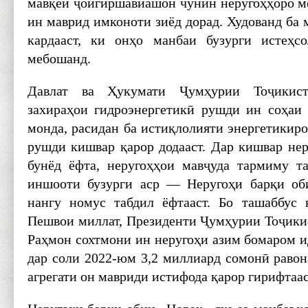
мавқеи ҷойгиршавиашон чунин неругоҳҳоро ме
ин маврид имконоти зиёд дорад. Худованд ба м
кардааст, ки онҳо манбаи бузурги истеҳс
мебошанд.
Давлат ва Ҳукумати Ҷумҳурии Тоҷикист
захираҳои гидроэнергетикӣ рушди ин соҳаи
монда, расидан ба истиқлолияти энергетикиро
рушди кишвар қарор додааст. Дар кишвар нер
бунёд ёфта, неругоҳҳои мавҷуда тармиму т
иншооти бузурги аср — Неругоҳи барқи об
нангу номус табдил ёфтааст. Бо ташаббус 
Пешвои миллат, Президенти Ҷумҳурии Тоҷик
Раҳмон сохтмони ин неругоҳи азим бомаром и
дар соли 2022-юм 3,2 миллиард сомонӣ равон
агрегати он мавриди истифода қарор гирифтаас