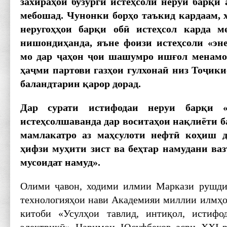
захираҳои бузурги истеҳсоли неруи барқи 
мебошад. Чунонки борҳо таъкид кардаам, ҳ
неругоҳҳои барқи обӣ истеҳсол карда 
нишондиҳанда, яъне фоизи истеҳсоли «эн
мо дар ҷаҳон ҷои шашумро ишғол менамоя
ҳаҷми партови газҳои гулхонаӣ низ Тоҷики
баландтарин қарор дорад.
Дар сурати истифодаи неруи барқи «
истеҳсолшаванда дар воситаҳои нақлиёти б
мамлакатро аз маҳсулоти нефтӣ коҳиш до
ҳифзи муҳити зист ва беҳтар намудани ва
мусоидат намуд».
Олими ҷавон, ходими илмии Маркази рушди
технологияҳои нави Академияи миллии илмҳо
китоби «Усулҳои тавлид, интиқол, истифо