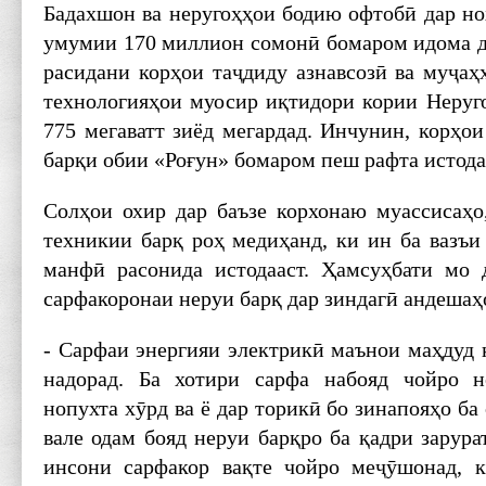
Бадахшон ва неругоҳҳои бодию офтобӣ дар но
умумии 170 миллион сомонӣ бомаром идома до
расидани корҳои таҷдиду азнавсозӣ ва муҷаҳ
технологияҳои муосир иқтидори кории Неруг
775 мегаватт зиёд мегардад. Инчунин, корҳо
барқи обии «Роғун» бомаром пеш рафта истода
Солҳои охир дар баъзе корхонаю муассисаҳо
техникии барқ роҳ медиҳанд, ки ин ба вазъи
манфӣ расонида истодааст. Ҳамсуҳбати мо 
сарфакоронаи неруи барқ дар зиндагӣ андешаҳ
- Сарфаи энергияи электрикӣ маънои маҳдуд 
надорад. Ба хотири сарфа набояд чойро 
нопухта хӯрд ва ё дар торикӣ бо зинапояҳо ба
вале одам бояд неруи барқро ба қадри зарура
инсони сарфакор вақте чойро меҷӯшонад, к