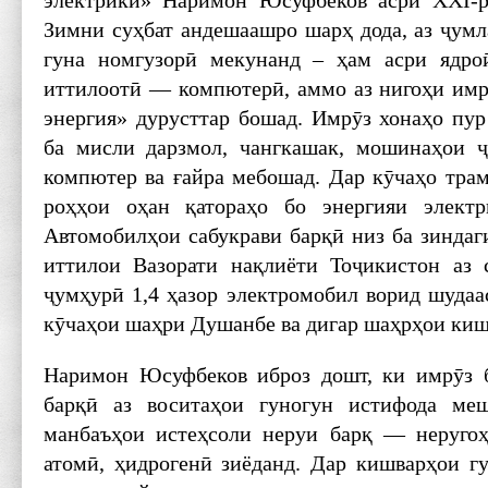
электрикӣ» Наримон Юсуфбеков асри XXI-ро
Зимни суҳбат андешаашро шарҳ дода, аз ҷумл
гуна номгузорӣ мекунанд – ҳам асри ядро
иттилоотӣ — компютерӣ, аммо аз нигоҳи им
энергия» дурусттар бошад. Имрӯз хонаҳо пур
ба мисли дарзмол, чангкашак, мошинаҳои ҷ
компютер ва ғайра мебошад. Дар кӯчаҳо трам
роҳҳои оҳан қатораҳо бо энергияи электр
Автомобилҳои сабукрави барқӣ низ ба зиндаг
иттилои Вазорати нақлиёти Тоҷикистон аз 
ҷумҳурӣ 1,4 ҳазор электромобил ворид шудаа
кӯчаҳои шаҳри Душанбе ва дигар шаҳрҳои киш
Наримон Юсуфбеков иброз дошт, ки имрӯз б
барқӣ аз воситаҳои гуногун истифода меш
манбаъҳои истеҳсоли неруи барқ — неругоҳ
атомӣ, ҳидрогенӣ зиёданд. Дар кишварҳои гу