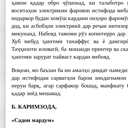
ҳамон қадар обро ҷӯшонад, ки талаботро 
воситаҳои электрикии фаровон истифода меба
нодаркор будан хомӯш кардани онҳоро фаромӯ
дод, ки асбобҳои электрикӣ дар реҷаи интизо
мекунанд. Набояд тамоми рӯз копютерро дар 
Хуб мебуд ҳангоми танаффус ва ё дамгир
Таҷҳизоти иловагӣ, ба монанди принтер ва ск
ҳангоми зарурат пайваст кардан мебояд.
Воқеан, мо баъзан ба ин амалҳо диққат намеди
дар истифодаи сарватҳои барои зиндагиамон 
неруи барқ, агар сарфакор бошад, манфиату 
қадар зиёд мешавад.
Б. КАРИМЗОДА,
«Садои мардум»