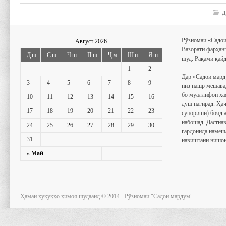
Д
Рӯзномаи «Садои
Август 2026
Вазорати фарҳан
Дш
Сш
Чш
Пш
Ҷм
Шн
Яш
шуд. Рақами қайд
1
2
Дар «Садои мард
3
4
5
6
7
8
9
низ нашр мешава
бо муаллифон ҳа
10
11
12
13
14
15
16
дӯш нагирад. Ҳаҷ
17
18
19
20
21
22
23
супоришӣ) бояд 
набошад. Дастнав
24
25
26
27
28
29
30
гардонида намеш
31
навиштани нишон
« Май
Ҳамаи ҳуқуқҳо ҳимоя шудаанд © 2014 - Рӯзномаи "Садои мардум".