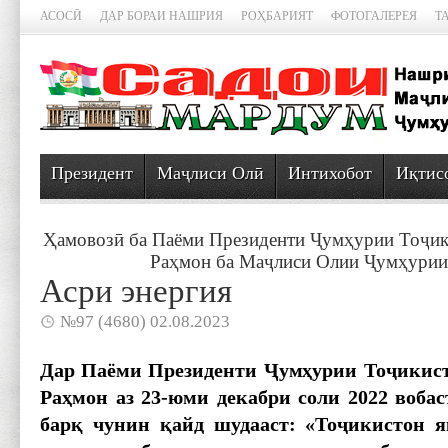
АСОСӢ
ДАР БОРАИ НАШРИЯ
РОҲБАРИЯТ
ФОТОГАЛЕРЕЯ
Т
Президент
Маҷлиси Олӣ
Интихобот
Иқтис
Ҳамовозӣ ба Паёми Президенти Ҷумҳурии Тоҷи
Раҳмон ба Маҷлиси Олии Ҷумҳурии
Асри энергия
№97 (4680) 02.08.2023
Дар Паёми Президенти Ҷумҳурии Тоҷикис
Раҳмон аз 23-юми декабри соли 2022 вобас
барқ чунин қайд шудааст: «Тоҷикис
тон я