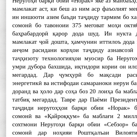
Неругоҳи барқи обии «Норак» яке аз манбаъҳ
мамлакат аст, ки беш аз ним аср фаъолият мек
ин иншооти азим баъди таҷдиду тармим бо ха
сомонӣ бо тавоноии 375 меговат моҳи октя
баҳрабардорӣ қарор дода шуд. Ин нукта 
мамлакат ҷой дошта, ҳамчунин иттилоъ дода 
анҷом расидани корҳои таҷдиду азнавсозӣ 
таҷҳизоту технологияҳои муосир ба Неруго
умри дубора бахшида, иқтидори кории он ило
мегардад. Дар ҷумҳурӣ бо мақсади рас
энергетикӣ ва истифодаи самараноки неруи б
доранд ва ҳоло дар соҳа боз 20 лоиҳа ба маб
татбиқ мегардад. Тавре дар Паёми Президент
таҷдиди неругоҳҳои барқи обии «Норак» 
сомонӣ ва «Қайроққум» ба маблағи 2 милл
сохтмони Неругоҳи барқи обии «Себзор» б
сомонӣ дар ноҳияи Рошт­қалъаи Вилоят