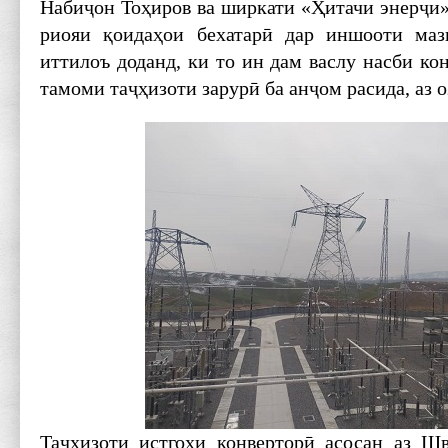
Набиҷон Тоҳиров ва ширкати «Ҳитачи энерҷи»
риояи қоидаҳои бехатарӣ дар иншооти маз
иттилоъ доданд, ки то ин дам васлу насби ко
тамоми таҷҳизоти зарурӣ ба анҷом расида, аз 
Таҷҳизоти истгоҳи конверторӣ асосан аз Шв