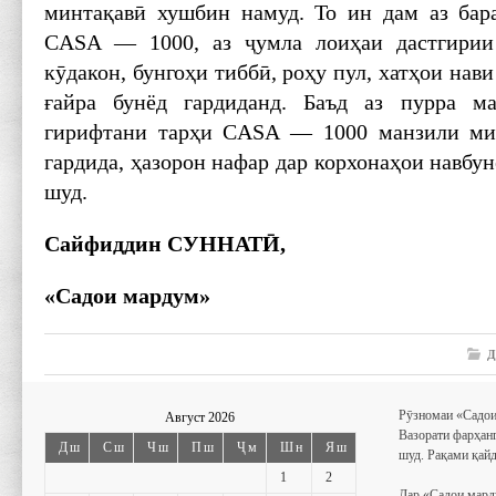
минтақавӣ хушбин намуд. То ин дам аз бар
CASA — 1000, аз ҷумла лоиҳаи дастгирии
кӯдакон, бунгоҳи тиббӣ, роҳу пул, хатҳои нав
ғайра ­бунёд гардиданд. Баъд аз пурра м
гирифтани тарҳи CASA — 1000 манзили ми
гардида, ҳазорон нафар дар корхонаҳои навбун
шуд.
Сайфиддин СУННАТӢ,
«Садои мардум»
Д
Рӯзномаи «Садои
Август 2026
Вазорати фарҳан
Дш
Сш
Чш
Пш
Ҷм
Шн
Яш
шуд. Рақами қайд
1
2
Дар «Садои мард