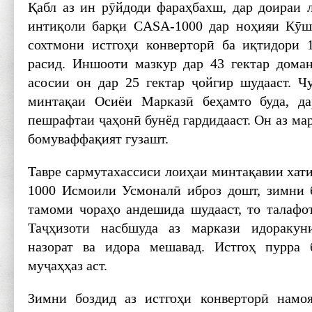
Қабл аз ин рӯйдоди фараҳбахш, дар доираи 
интиқоли барқи CASA-1000 дар ноҳияи Кӯш
сохтмони истгоҳи конверторӣ ба иқтидори 
расид. Иншооти мазкур дар 43 гектар доман
асосии он дар 25 гектар ҷойгир шудааст. Ч
минтақаи Осиёи Марказӣ беҳамто буда, да
пешрафтаи ҷаҳонӣ бунёд гардидааст. Он аз м
бомуваффақият гузашт.
Тавре сармутахассиси лоиҳаи минтақавии хат
1000 Исмоили Усмоналӣ иброз дошт, зимни 
тамоми чораҳо андешида шудааст, то талафо
Таҷҳизоти насбшуда аз маркази идоракун
назорат ва идора мешавад. Истгоҳ пурра 
муҷаҳҳаз аст.
Зимни боздид аз истгоҳи конверторӣ намо