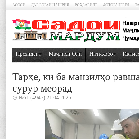
АСОСӢ
ДАР БОРАИ НАШРИЯ
РОҲБАРИЯТ
ФОТОГАЛЕРЕЯ
Т
Президент
Маҷлиси Олӣ
Интихобот
Иқтис
Тарҳе, ки ба манзилҳо равш
сурур меорад
№51 (4947) 21.04.2025