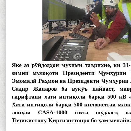
Яке аз рӯйдодҳои муҳими таърихие, ки 31
зимни мулоқоти Президенти Ҷумҳурии 
Эмомалӣ ­Раҳмон ва Президенти Ҷумҳурии
Садир ­Жапаров ба вуқӯъ пайваст, мав
гирифтани хати интиқоли барқи 500 кВ «
Хати интиқоли барқи 500 киловолтаи мазк
лоиҳаи
CASA
-1000 сохта шудааст, 
Тоҷикистону Қирғизис­тонро бо ҳам мепайв