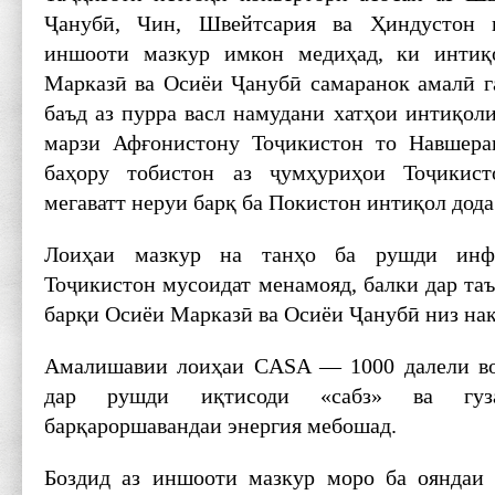
Ҷанубӣ, Чин, Швейтсария ва Ҳиндустон в
иншооти мазкур имкон медиҳад, ки интиқ
Марказӣ ва Осиёи Ҷанубӣ самаранок амалӣ га
баъд аз пурра васл намудани хатҳои интиқол
марзи Афғонистону Тоҷикистон то Навшера
баҳору тобистон аз ҷумҳуриҳои Тоҷикист
мегаватт неруи барқ ба Покистон интиқол дода
Лоиҳаи мазкур на танҳо ба рушди инфр
Тоҷикистон мусоидат менамояд, балки дар та
барқи Осиёи Марказӣ ва Осиёи Ҷанубӣ низ на
Амалишавии лоиҳаи CASA — 1000 далели во
дар рушди иқтисоди «сабз» ва гуз
барқароршавандаи энергия мебошад.
Боздид аз иншооти мазкур моро ба ояндаи