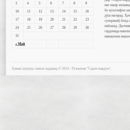
3
4
5
6
7
8
9
низ нашр мешава
бо муаллифон ҳа
10
11
12
13
14
15
16
дӯш нагирад. Ҳаҷ
17
18
19
20
21
22
23
супоришӣ) бояд 
набошад. Дастнав
24
25
26
27
28
29
30
гардонида намеш
31
навиштани нишон
« Май
Ҳамаи ҳуқуқҳо ҳимоя шудаанд © 2014 - Рӯзномаи "Садои мардум".