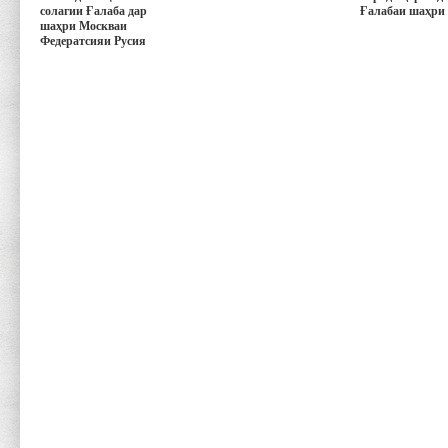
солагии Ғалаба дар
Ғалабаи шаҳри
шаҳри Москваи
Федератсияи Русия