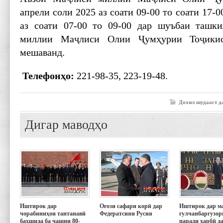
апрели соли 2025 аз соати 09-00 то соати 17-0
аз соати 07-00 то 09-00 дар шуъбаи ташк
миллии Маҷлиси Олии Ҷумҳурии Тоҷикис
мешаванд.
Телефон
ҳ
о:
221-98-35, 223-19-48.
Дохил шудааст д
Дигар маводҳо
Иштирок дар
Оғози сафари корӣ дар
Иштирок дар м
чорабиниҳои тантанавӣ
Федератсияи Русия
гулчанбаргузор
бахшида ба ҷашни 80-
паради ҳарбӣ д