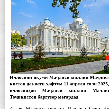
И
ҷ
лосияи якуми Ма
ҷ
лиси миллии Ма
ҷ
лис
кистон
даъвати
ҳ
афтум 11 апрели соли 2025,
и
ҷ
лосия
ҳ
ои Ма
ҷ
лиси миллии Ма
ҷ
л
То
ҷ
икистон баргузор мегар
дад
.
Аъзои Маҷлиси миллии Маҷлиси Олии Ҷу