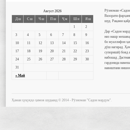
Рӯзномаи «Садои
Август 2026
Вазорати фарҳан
Дш
Сш
Чш
Пш
Ҷм
Шн
Яш
шуд. Рақами қайд
1
2
Дар «Садои мард
3
4
5
6
7
8
9
низ нашр мешава
бо муаллифон ҳа
10
11
12
13
14
15
16
дӯш нагирад. Ҳаҷ
17
18
19
20
21
22
23
супоришӣ) бояд 
набошад. Дастнав
24
25
26
27
28
29
30
гардонида намеш
31
навиштани нишон
« Май
Ҳамаи ҳуқуқҳо ҳимоя шудаанд © 2014 - Рӯзномаи "Садои мардум".