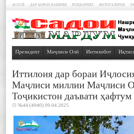
АСОСӢ
ДАР БОРАИ НАШРИЯ
РОҲБАРИЯТ
ФОТОГАЛЕРЕЯ
Т
Президент
Маҷлиси Олӣ
Интихобот
Иқтис
Иттилоия дар бораи Иҷлоси
Маҷлиси миллии Маҷлиси 
Тоҷикистон даъвати ҳафтум
№44 (4940) 09.04.2025