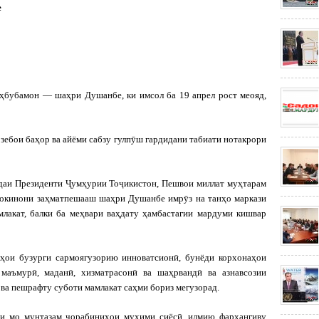
е
ҳбубамон — шаҳри Душанбе, ки имсол ба 19 апрел рост меояд,
и зебои баҳор ва айёми сабзу гулпӯш гардидани табиати нотакрори
андаи Президенти Ҷумҳурии Тоҷикистон, Пешвои миллат муҳтарам
сокинони заҳматпешааш шаҳри Душанбе имрӯз на танҳо маркази
лакат, балки ба меҳвари ваҳдату ҳамбастагии мардуми кишвар
ҳои бузурги сармоягузорию инноватсионӣ, бунёди корхонаҳои
маъмурӣ, маданӣ, хизматрасонӣ ва шаҳрвандӣ ва азнавсозии
ва пешрафту суботи мамлакат саҳми бориз мегузорад.
изи мо мунтазам чорабиниҳои муҳими сиёсӣ, илмию фарҳангиву