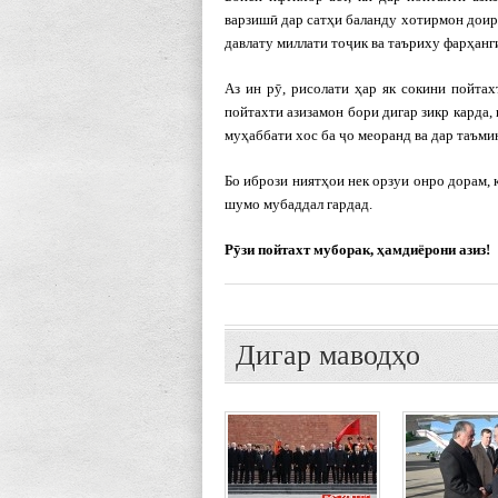
варзишӣ дар сатҳи баланду хотирмон доир 
давлату миллати тоҷик ва таъриху фарҳанг
Аз ин рӯ, рисолати ҳар як сокини пойта
пойтахти азизамон бори дигар зикр карда,
муҳаббати хос ба ҷо меоранд ва дар таъ
Бо ибрози ниятҳои нек орзуи онро дорам,
шумо мубаддал гардад.
Рӯзи пойтахт муборак, ҳамдиёрони азиз!
Дигар маводҳо