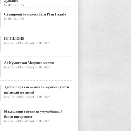
Душанбе
№ 08.05.2025
Суханронӣ ба муносибати Рӯзи Ғалаба
№ 08.05.2025
ИТТИЛОИЯ
№57-58 (4953-4954) 08.05.2025
Аз Кумитаҳои Маҷлиси миллӣ
№57-58 (4953-4954) 08.05.2025
Ҳифзи пиряхҳо — омили муҳими суботи
иқтисодӣ-иҷтимоӣ
№57-58 (4953-4954) 08.05.2025
Маҳвшавии ганҷинаи умумибашарӣ
боиси нигаронист
№57-58 (4953-4954) 08.05.2025