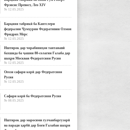
Фрэнсис Превост, Лео XIV
№ 12.05.2025
Барқияи табрикӣ ба Кантслери
федералии Ҷумҳурии Федеративии Олмон
Фридрих Мерс
№ 12.05.2025
Иштирок дар чорабиниҳои тантанавӣ
бахшида ба ҷашни 80-солагии Ғалаба дар
шаҳри Москваи Федератсияи Русия
№ 12.05.2025
Оғози сафари корӣ дар Федератсияи
Русия
№ 12.05.2025
Сафари корӣ ба Федератсияи Русия
№ 08.05.2025
Иштирок дар маросими гулчанбаргузорӣ
ва паради ҳарбӣ дар Боғи Ғалабаи шаҳри