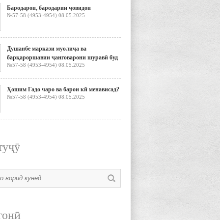
Бародарон, бародарии ҷовидон
№57-58 (4953-4954) 08.05.2025
Душанбе маркази муолиҷа ва
барқароршавии ҷанговарони шуравӣ буд
№57-58 (4953-4954) 08.05.2025
Ҳошим Гадо чаро ва барои кӣ менависад?
№57-58 (4953-4954) 08.05.2025
туҷӯ
гонӣ