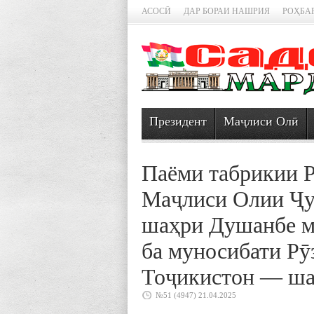
АСОСӢ
ДАР БОРАИ НАШРИЯ
РОҲБА
Президент
Маҷлиси Олӣ
Паёми табрикии 
Маҷлиси Олии Ҷу
шаҳри Душанбе м
ба муносибати Рӯ
Тоҷикистон — ш
№51 (4947) 21.04.2025