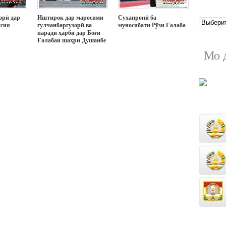
орӣ дар
Иштирок дар маросими
Суханронӣ ба
усия
гулчанбаргузорӣ ва
муносибати Рӯзи Ғалаба
паради ҳарбӣ дар Боғи
Ғалабаи шаҳри Душанбе
Мо 