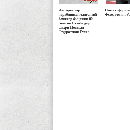
Иштирок дар
Оғози сафари к
чорабиниҳои тантанавӣ
Федератсияи Р
бахшида ба ҷашни 80-
солагии Ғалаба дар
шаҳри Москваи
Федератсияи Русия