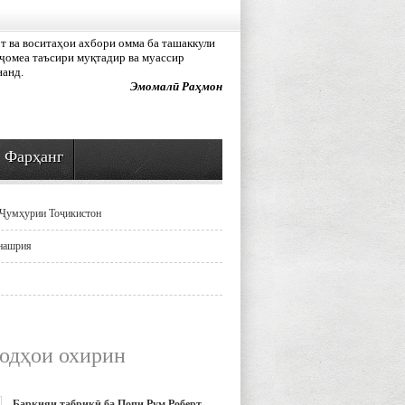
 ва воситаҳои ахбори омма ба ташаккули
ҷомеа таъсири муқтадир ва муассир
нанд.
Эмомалӣ Раҳмон
Фарҳанг
Ҷумҳурии Тоҷикистон
нашрия
одҳои охирин
Барқияи табрикӣ ба Попи Рум Роберт