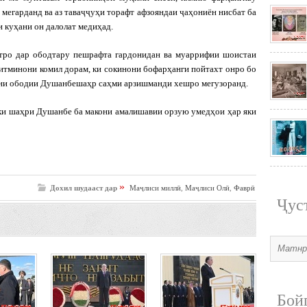
мегарданд ва аз таваҷҷуҳи торафт афзояндаи ҷаҳониён нисбат ба
и куҳани он далолат медиҳад.
хтро дар ободтару пешрафта гардонидан ва муаррифии шоистаи
 итминони комил дорам, ки сокинони бофарҳанги пойтахт онро бо
мини ободии Душанбешаҳр саҳми арзишманди хешро мегузоранд.
 ки шаҳри Душанбе ба макони амалишавии орзую умедҳои ҳар яки
»
Дохил шудааст дар
Маҷлиси миллӣ
,
Маҷлиси Олӣ
,
Фаврӣ
Ҷус
Бой