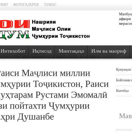
РИЯТ
ФОТОГАЛЕРЕЯ
ТАМОС
Матбуот
афкори 
мерасо
Интихобот
Иқтисод
Минтақаҳо
Илм ва маориф
Раиси Маҷлиси миллии
Қонунҳои 
Бойгонии 
мҳурии Тоҷикистон, Раиси
Китобҳо
уҳтарам Рустами Эмомалӣ
зи пойтахти Ҷумҳурии
аҳри Душанбе
Мав