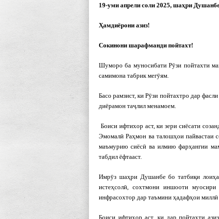
19-уми апрели соли 2025, шаҳри Душанб
Ҳамдиёрони азиз!
Сокинони шарафманди пойтахт!
Шуморо ба муносибати Рӯзи пойтахти ма
самимона табрик мегӯям.
Басо рамзист, ки Рӯзи пойтахтро дар фасл
диёрамон таҷлил менамоем.
Боиси ифтихор аст, ки зери сиёсати соз
Эмомалӣ Раҳмон ва талошҳои пайвастаи 
маъмурию сиёсӣ ва илмию фарҳангии мам
табдил ёфтааст.
Имрӯз шаҳри Душанбе бо татбиқи лоиҳа
истеҳсолӣ, сохтмони иншооти муосири 
инфрасохтор дар таъмини ҳадафҳои миллӣ 
Боиси ифтихор аст, ки дар пойтахти аз