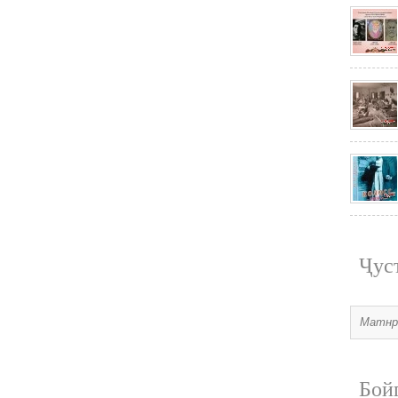
Ҷус
Бой