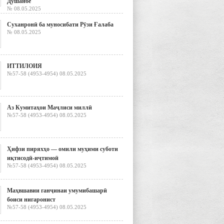
Душанбе
№ 08.05.2025
Суханронӣ ба муносибати Рӯзи Ғалаба
№ 08.05.2025
ИТТИЛОИЯ
№57-58 (4953-4954) 08.05.2025
Аз Кумитаҳои Маҷлиси миллӣ
№57-58 (4953-4954) 08.05.2025
Ҳифзи пиряхҳо — омили муҳими суботи
иқтисодӣ-иҷтимоӣ
№57-58 (4953-4954) 08.05.2025
Маҳвшавии ганҷинаи умумибашарӣ
боиси нигаронист
№57-58 (4953-4954) 08.05.2025