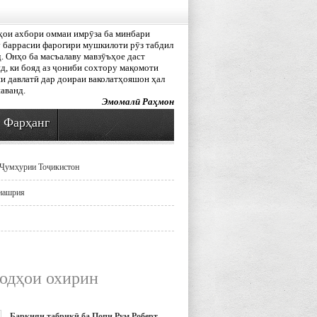
ҳои ахбори оммаи имрӯза ба минбари
 баррасии фарогири мушкилоти рӯз табдил
. Онҳо ба масъалаву мавзӯъҳое даст
д, ки бояд аз ҷониби сохтору мақомоти
и давлатӣ дар доираи ваколатҳояшон ҳал
аванд.
Эмомалӣ Раҳмон
Фарҳанг
Ҷумҳурии Тоҷикистон
нашрия
одҳои охирин
Барқияи табрикӣ ба Попи Рум Роберт