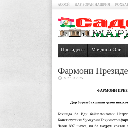
АСОСӢ
ДАР БОРАИ НАШРИЯ
РОҲБА
Президент
Маҷлиси Олӣ
Фармони Президе
№ 27.03.2025
ФАРМОНИ ПРЕ
Дар бораи бахшиши ҷазои шахсоне
Бахшида ба Иди байналмилалии Наврӯ
Конститутсияи Ҷумҳурии Тоҷикистон
фар
Ҷазои 897 шахсе, ки ба маҳрум сохтан 