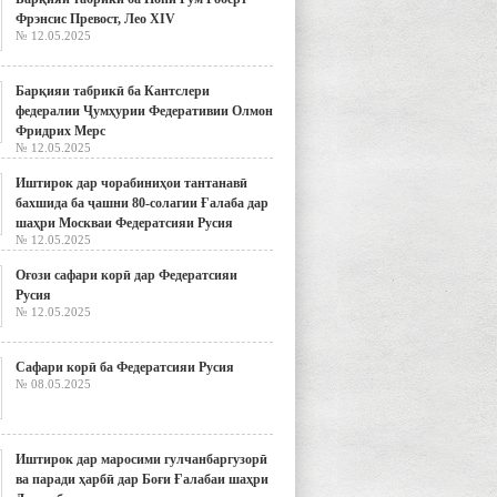
Фрэнсис Превост, Лео XIV
№ 12.05.2025
Барқияи табрикӣ ба Кантслери
федералии Ҷумҳурии Федеративии Олмон
Фридрих Мерс
№ 12.05.2025
Иштирок дар чорабиниҳои тантанавӣ
бахшида ба ҷашни 80-солагии Ғалаба дар
шаҳри Москваи Федератсияи Русия
№ 12.05.2025
Оғози сафари корӣ дар Федератсияи
Русия
№ 12.05.2025
Сафари корӣ ба Федератсияи Русия
№ 08.05.2025
Иштирок дар маросими гулчанбаргузорӣ
ва паради ҳарбӣ дар Боғи Ғалабаи шаҳри