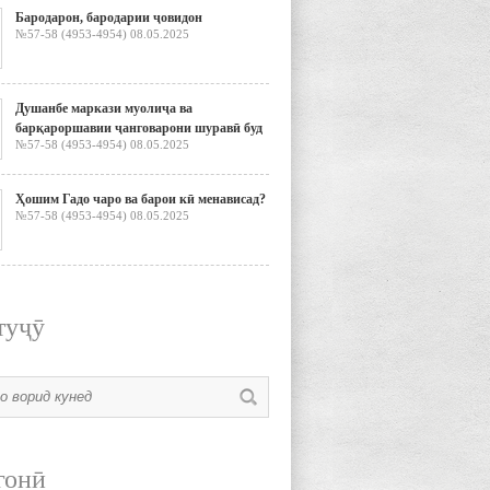
Бародарон, бародарии ҷовидон
№57-58 (4953-4954) 08.05.2025
Душанбе маркази муолиҷа ва
барқароршавии ҷанговарони шуравӣ буд
№57-58 (4953-4954) 08.05.2025
Ҳошим Гадо чаро ва барои кӣ менависад?
№57-58 (4953-4954) 08.05.2025
туҷӯ
гонӣ