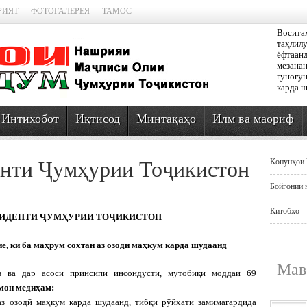
РИЯТ
ФОТОГАЛЕРЕЯ
ТАМОС
Восита
таҳлилу
ёфтаанд
мезанан
гуногун
карда ш
Интихобот
Иқтисод
Минтақаҳо
Илм ва маориф
нти Ҷумҳурии Тоҷикистон
Қонунҳои 
Бойгонии 
Китобҳо
ЗИДЕНТИ ҶУМҲУРИИ ТОҶИКИСТОН
, ки ба маҳрум сохтан аз озодӣ маҳкум карда шудаанд
Мав
з ва дар асоси принсипи инсондӯстӣ, мутобиқи моддаи 69
мон медиҳам:
аз озодӣ маҳкум карда шудаанд, тибқи рӯйхати замимагардида