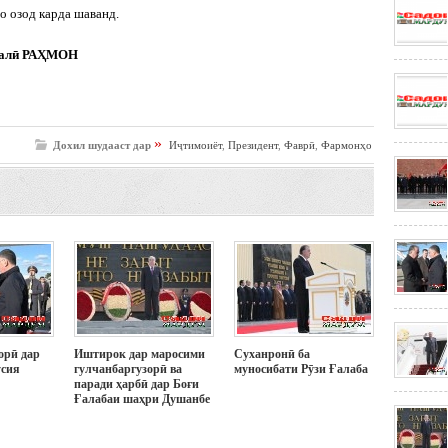
о озод карда шаванд.
малӣ РАҲМОН
»
Дохил шудааст дар
Иҷтимоиёт
,
Президент
,
Фаврӣ
,
Фармонҳо
орӣ дар
Иштирок дар маросими
Суханронӣ ба
усия
гулчанбаргузорӣ ва
муносибати Рӯзи Ғалаба
паради ҳарбӣ дар Боғи
Ғалабаи шаҳри Душанбе