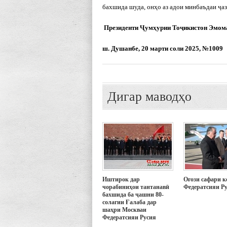
бахшида шуда, онҳо аз адои минбаъдаи ҷаз
Президенти Ҷумҳурии Тоҷикистон Эмо
ш. Душанбе, 20 марти соли 2025, №1009
Дигар маводҳо
Иштирок дар
Оғози сафари к
чорабиниҳои тантанавӣ
Федератсияи Р
бахшида ба ҷашни 80-
солагии Ғалаба дар
шаҳри Москваи
Федератсияи Русия