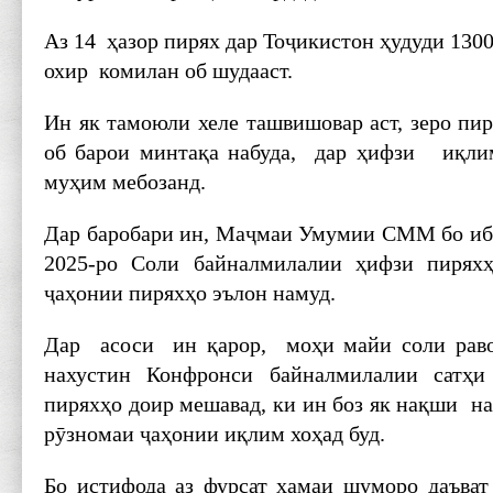
Аз 14 ҳазор пирях дар Тоҷикистон ҳудуди 130
охир комилан об шудааст.
Ин як тамоюли хеле ташвишовар аст, зеро пи
об барои минтақа набуда, дар ҳифзи иқл
муҳим мебозанд.
Дар баробари ин, Маҷмаи Умумии СММ бо иб
2025-ро Соли байналмилалии ҳифзи пирях
ҷаҳонии пиряхҳо эълон намуд.
Дар асоси ин қарор, моҳи майи соли рав
нахустин Конфронси байналмилалии сатҳи
пиряхҳо доир мешавад, ки ин боз як нақши н
рӯзномаи ҷаҳонии иқлим хоҳад буд.
Бо истифода аз фурсат ҳамаи шуморо даъват