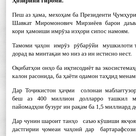
Ҳозирини гиромӣ.
Пеш аз ҳама, мехоҳам ба Президенти Ҷумҳури
Шавкат Миромонович Мирзиёев барои даъв
кори ҳамоиши имрӯза изҳори сипос намоям.
Тамоми ҷаҳон имрӯз рӯбарӯйи мушкилоти т
дорад ва минтақаи мо низ аз ин истисно нест.
Оқибатҳои онҳо ба иқтисодиёт ва экосистема
калон расонида, ба ҳаёти одамон таҳдид менам
Дар Тоҷикистон ҳаҷми солонаи маблағгузо
беш аз 400 миллион долларро ташкил м
пайомадҳои бузург ин рақам ба 1,5 миллиард д
Дар чунин шароит танҳо саъю кӯшиши якҷоя
дастгирии ҷомеаи чаҳонӣ дар бартарафсо