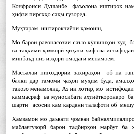
Конфронси Душанбе фаъолона иштирок нам
ҳифзи пиряхҳо саҳм гузоред.
Муҳтарам иштирокчиёни ҳамоиш,
Мо барои равонасозии саъю кӯшишҳои худ б
ва таҳкими ҳамкорӣ ҷиҳати ҳифз ва истифода
минбаъд низ изҳори омодагӣ менамоем.
Масъалаи нигоҳдории захираҳои об на тан
балки дар тамоми ҷаҳон муҳим буда, амалҳ
тақозо менамоянд. Аз ин хотир, мо истифода
каммасраф ва муносибати эҳтиёткоронаро ба
шарти асосии кам кардани талафоти об меш
Ҳамзамон мо даъвати ҷомеаи байналмилалир
маблағгузорӣ барои тадбирҳои марбут ба