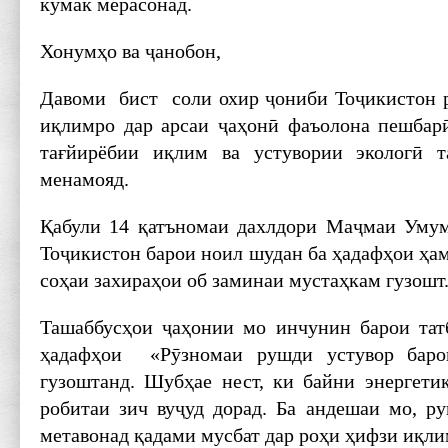
кумак мерасонад.
Хонумҳо ва ҷанобон,
Давоми бист соли охир ҷониби Тоҷикистон 
иқлимро дар арсаи ҷаҳонӣ фаъолона пешбар
тағйирёбии иқлим ва устувории экологӣ т
менамояд.
Қабули 14 қатъномаи дахлдори Маҷмаи Ум
Тоҷикистон барои ноил шудан ба ҳадафҳои ҳа
соҳаи захираҳои об заминаи мустаҳкам гузошт
Ташаббусҳои ҷаҳонии мо инчунин барои тат
ҳадафҳои «Рӯзномаи рушди устувор баро
гузоштанд. Шубҳае нест, ки байни энергети
робитаи зич вуҷуд дорад. Ба андешаи мо, ру
метавонад қадами мусбат дар роҳи ҳифзи иқли