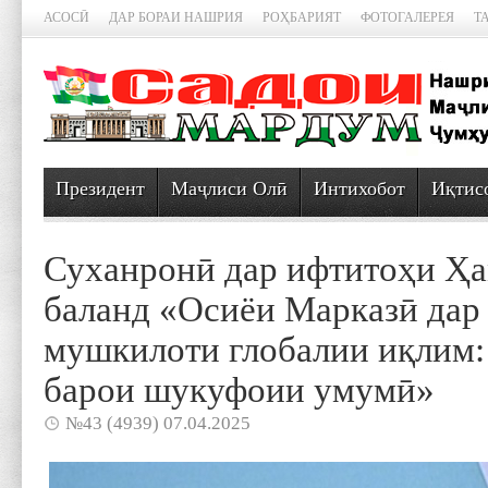
АСОСӢ
ДАР БОРАИ НАШРИЯ
РОҲБАРИЯТ
ФОТОГАЛЕРЕЯ
Т
Президент
Маҷлиси Олӣ
Интихобот
Иқтис
Суханронӣ дар ифтитоҳи Ҳ
баланд «Осиёи Марказӣ дар
мушкилоти глобалии иқлим:
барои шукуфоии умумӣ»
№43 (4939) 07.04.2025