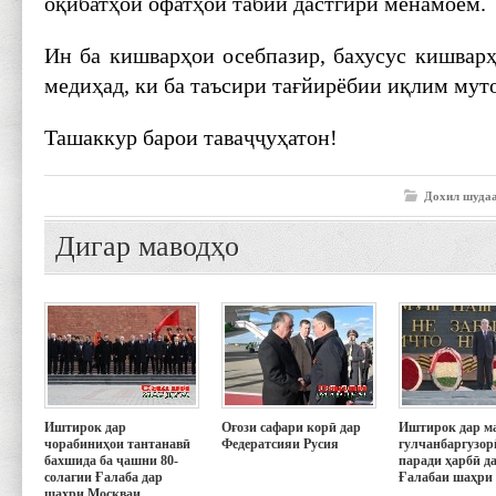
оқибатҳои офатҳои табиӣ дастгирӣ менамоем.
Ин ба кишварҳои осебпазир, бахусус кишварҳ
медиҳад, ки ба таъсири тағйирёбии иқлим мут
Ташаккур барои таваҷҷуҳатон!
Дохил шудаа
Дигар маводҳо
Иштирок дар
Оғози сафари корӣ дар
Иштирок дар м
чорабиниҳои тантанавӣ
Федератсияи Русия
гулчанбаргузор
бахшида ба ҷашни 80-
паради ҳарбӣ д
солагии Ғалаба дар
Ғалабаи шаҳри
шаҳри Москваи