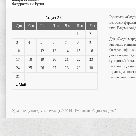
Федератсияи Русия
Рӯзномаи «Садои
Август 2026
Вазорати фарҳан
Дш
Сш
Чш
Пш
Ҷм
Шн
Яш
шуд. Рақами қайд
1
2
Дар «Садои мард
3
4
5
6
7
8
9
низ нашр мешава
бо муаллифон ҳа
10
11
12
13
14
15
16
дӯш нагирад. Ҳаҷ
17
18
19
20
21
22
23
супоришӣ) бояд 
набошад. Дастнав
24
25
26
27
28
29
30
гардонида намеш
31
навиштани нишон
« Май
Ҳамаи ҳуқуқҳо ҳимоя шудаанд © 2014 - Рӯзномаи "Садои мардум".