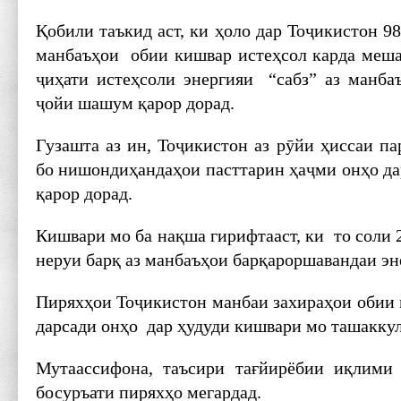
Қобили таъкид аст, ки ҳоло дар Тоҷикистон 9
манбаъҳои обии кишвар истеҳсол карда меша
ҷиҳати истеҳсоли энергияи “сабз” аз манба
ҷойи шашум қарор дорад.
Гузашта аз ин, Тоҷикистон аз рӯйи ҳиссаи па
бо нишондиҳандаҳои пасттарин ҳаҷми онҳо да
қарор дорад.
Кишвари мо ба нақша гирифтааст, ки то соли 
неруи барқ аз манбаъҳои барқароршавандаи эне
Пиряхҳои Тоҷикистон манбаи захираҳои обии 
дарсади онҳо дар ҳудуди кишвари мо ташаккул
Мутаассифона, таъсири тағйирёбии иқлими
босуръати пиряхҳо мегардад.