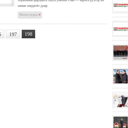
чорабинии фарҳангӣ таҳти унвони «Зан — чароғи рӯзгор ва
оинаи зиндагӣ» доир
»
Матни пурра
198
6
197