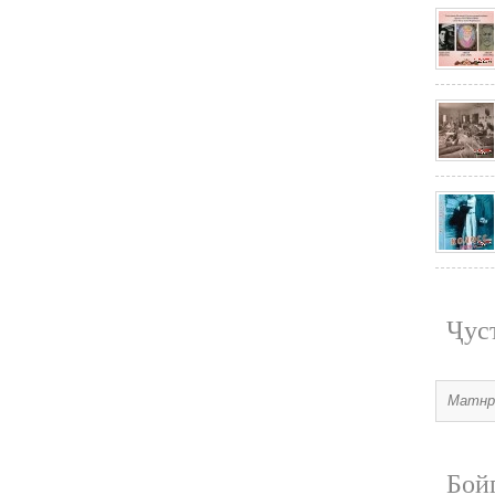
Ҷус
Бой