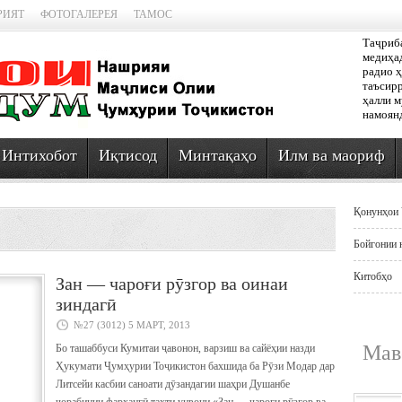
РИЯТ
ФОТОГАЛЕРЕЯ
ТАМОС
Таҷриб
медиҳад
радио ҳ
таъсирр
ҳалли 
намоян
Интихобот
Иқтисод
Минтақаҳо
Илм ва маориф
Қонунҳои 
Бойгонии 
Китобҳо
Зан — чароғи рӯзгор ва оинаи
зиндагӣ
№27 (3012) 5 МАРТ, 2013
Мав
Бо ташаббуси Кумитаи ҷавонон, варзиш ва сайёҳии назди
Ҳукумати Ҷумҳурии Тоҷикистон бахшида ба Рӯзи Модар дар
Литсейи касбии саноати дӯзандагии шаҳри Душанбе