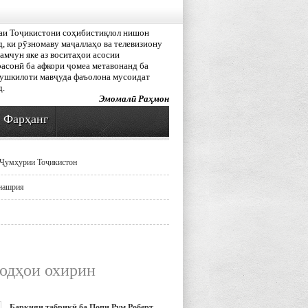
аи Тоҷикистони соҳибистиқлол нишон
, ки рӯзномаву маҷаллаҳо ва телевизиону
амчун яке аз воситаҳои асосии
асонӣ ба афкори ҷомеа метавонанд ба
мушкилоти мавҷуда фаъолона мусоидат
д.
Эмомалӣ Раҳмон
Фарҳанг
Ҷумҳурии Тоҷикистон
нашрия
одҳои охирин
Барқияи табрикӣ ба Попи Рум Роберт