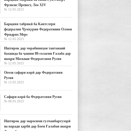
Фрэнсис Превост, Лео XIV
№ 12.05.2025
Барқияи табрикӣ ба Кантслери
федералии Ҷумҳурии Федеративии Олмон
Фридрих Мерс
№ 12.05.2025
Иштирок дар чорабиниҳои тантанавӣ
бахшида ба ҷашни 80-солагии Ғалаба дар
шаҳри Москваи Федератсияи Русия
№ 12.05.2025
Оғози сафари корӣ дар Федератсияи
Русия
№ 12.05.2025
Сафари корӣ ба Федератсияи Русия
№ 08.05.2025
Иштирок дар маросими гулчанбаргузорӣ
ва паради ҳарбӣ дар Боғи Ғалабаи шаҳри