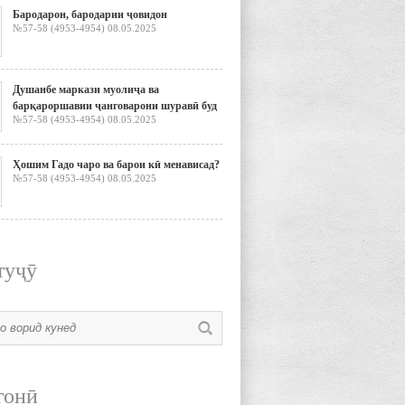
Бародарон, бародарии ҷовидон
№57-58 (4953-4954) 08.05.2025
Душанбе маркази муолиҷа ва
барқароршавии ҷанговарони шуравӣ буд
№57-58 (4953-4954) 08.05.2025
Ҳошим Гадо чаро ва барои кӣ менависад?
№57-58 (4953-4954) 08.05.2025
туҷӯ
гонӣ