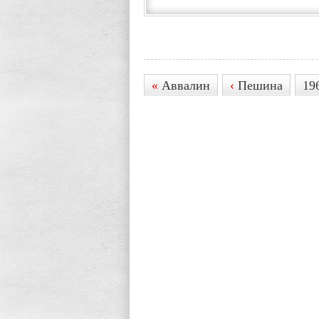
«
Аввалин
‹
Пешина
19