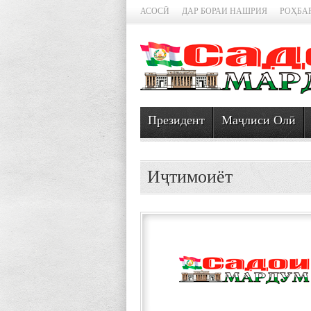
АСОСӢ
ДАР БОРАИ НАШРИЯ
РОҲБА
Президент
Маҷлиси Олӣ
Иҷтимоиёт