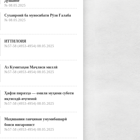
Душанбе
№ 08.05.2025
Суханронӣ ба муносибати Рӯзи Ғалаба
№ 08.05.2025
ИТТИЛОИЯ
№57-58 (4953-4954) 08.05.2025
Аз Кумитаҳои Маҷлиси миллӣ
№57-58 (4953-4954) 08.05.2025
Ҳифзи пиряхҳо — омили муҳими суботи
иқтисодӣ-иҷтимоӣ
№57-58 (4953-4954) 08.05.2025
Маҳвшавии ганҷинаи умумибашарӣ
боиси нигаронист
№57-58 (4953-4954) 08.05.2025