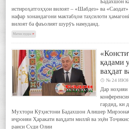
Бадахшон к
истироҳатгоҳҳои вилоят – «Шабдез» ва «Саодат» 
нафар хонандагони мактабҳои таҳсилоти ҳамагон
вилоят ба фаъолият шурӯъ намуданд.
»
Матни пурра
«Консти
қадами 
ваҳдат в
№ 24 ИЮН
Дар ноҳияи
конференси
гардид, ки 
Мухтори Кӯҳистони Бадахшон Алишер Мирзонаб
иҷроияи Ҳаракати ваҳдати миллӣ ва эҳёи Тоҷики
раиси Суди Олии