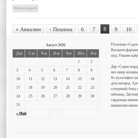
»
Матни пурра
8
«
Аввалин
‹
Пешина
6
7
9
10
Рӯзномаи «Садои
Август 2026
Вазорати фарҳан
Дш
Сш
Чш
Пш
Ҷм
Шн
Яш
шуд. Рақами қайд
1
2
Дар «Садои мард
3
4
5
6
7
8
9
низ нашр мешава
бо муаллифон ҳа
10
11
12
13
14
15
16
дӯш нагирад. Ҳаҷ
17
18
19
20
21
22
23
супоришӣ) бояд 
набошад. Дастнав
24
25
26
27
28
29
30
гардонида намеш
31
навиштани нишон
« Май