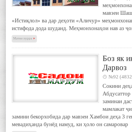
меҳмонхона
мавзеи Шаш
«Истиқлол» ва дар деҳоти «Аличур» меҳмонхонаи
истифода дода шуданд. Меҳмонхонаҳои нав аз ҷ
»
Матни пурра
Боз як и
Дарвоз
№92 (4832
Сокини деҳ
Абдусаттор
заминаи дас
мамлакат ҷи
замини бекорхобида дар мавзеи Хамбои деҳа 3 ге
мевадиҳанда бунёд намуд, ки ҳоло он самаровар