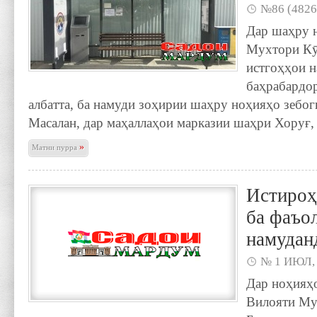
№86 (4826
Дар шаҳру 
Мухтори Кӯ
истгоҳҳои н
баҳрабардор
албатта, ба намуди зоҳирии шаҳру ноҳияҳо зебог
Масалан, дар маҳаллаҳои марказии шаҳри Хоруғ, 
»
Матни пурра
Истиро
ба фаъол
намудан
№ 1 ИЮЛ,
Дар ноҳияҳ
Вилояти Му