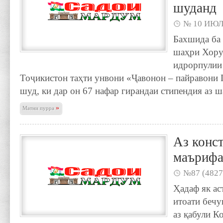
шуданд
№ 10 ИЮЛ
Бахшида ба 
шаҳри Хору
идрорпулии
Тоҷикистон таҳти унвони «Ҷавонон – пайравони
шуд, ки дар он 67 нафар гирандаи стипендия аз 
»
Матни пурра
Аз конс
маърифа
№87 (4827
Ҳадаф як ас
итоати бечу
аз қабули К