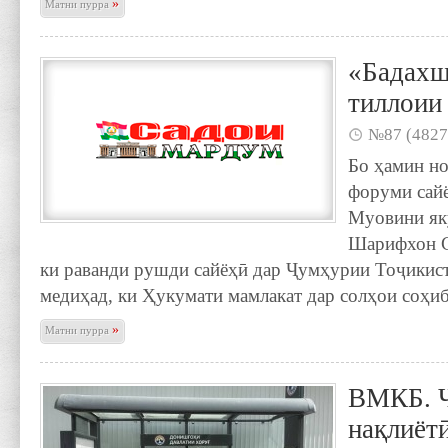
»
Матни пурра
«Бадахш
тиллоии
№87 (4827
Бо ҳамин н
форуми сайё
Муовини я
Шарифхон С
ки раванди рушди сайёҳӣ дар Ҷумҳурии Тоҷикис
медиҳад, ки Ҳукумати мамлакат дар солҳои соҳиб
»
Матни пурра
ВМКБ. Ч
нақлиёт