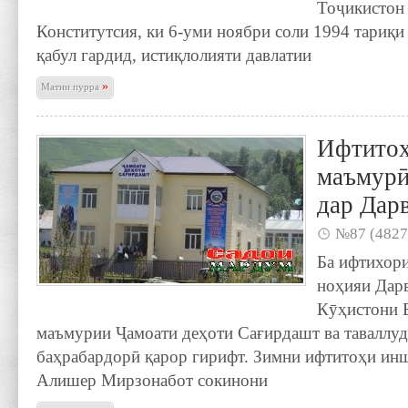
Тоҷикистон 
Конститутсия, ки 6-уми ноябри соли 1994 тариқ
қабул гардид, истиқлолияти давлатии
»
Матни пурра
Ифтитоҳ
маъмурӣ
дар Дар
№87 (4827
Ба ифтихори
ноҳияи Дар
Кӯҳистони 
маъмурии Ҷамоати деҳоти Сағирдашт ва таваллу
баҳрабардорӣ қарор гирифт. Зимни ифтитоҳи инш
Алишер Мирзонабот сокинони