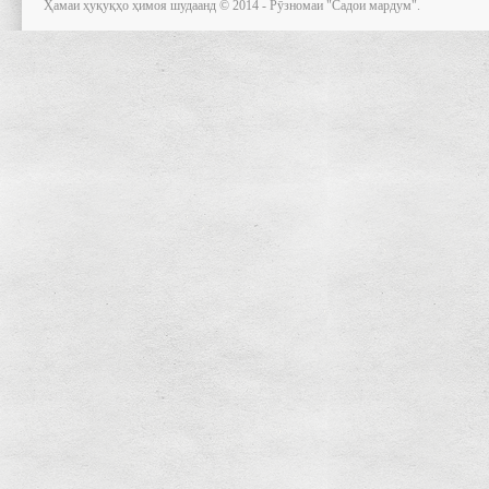
Ҳамаи ҳуқуқҳо ҳимоя шудаанд © 2014 - Рӯзномаи "Садои мардум".