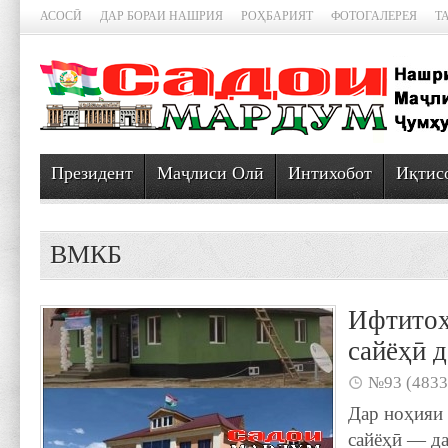
АСОСӢ
ДАР БОРАИ НАШРИЯ
РОҲБАРИЯТ
ФОТОГАЛЕРЕЯ
Т
Президент
Маҷлиси Олӣ
Интихобот
Иқтис
ВМКБ
Ифтитоҳ
сайёҳӣ 
№93 (4833
Дар ноҳияи
сайёҳӣ — да