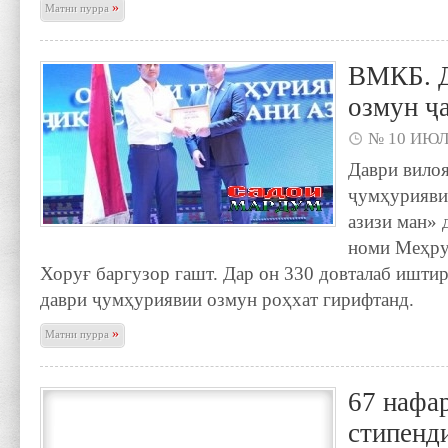
»
Матни пурра
ВМКБ. Д
озмун ҷ
№ 10 ИЮЛ
Даври вило
ҷумҳурияви
азизи ман» 
номи Меҳру
Хоруғ баргузор гашт. Дар он 330 довталаб иштир
даври ҷумҳуриявии озмун роҳхат гирифтанд.
»
Матни пурра
67 нафа
стипенд