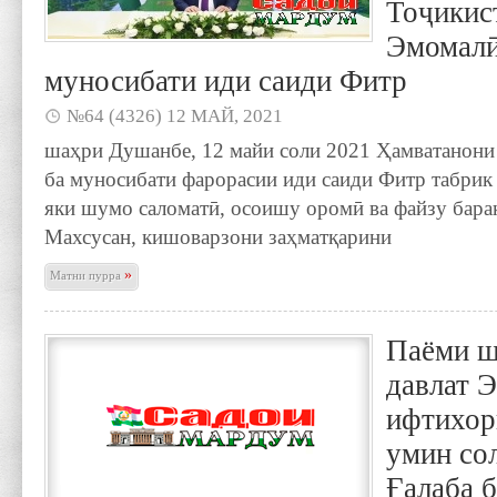
Тоҷикис
Эмомалӣ
муносибати иди саиди Фитр
№64 (4326) 12 МАЙ, 2021
шаҳри Душанбе, 12 майи соли 2021 Ҳамватанон
ба муносибати фарорасии иди саиди Фитр табрик 
яки шумо саломатӣ, осоишу оромӣ ва файзу бара
Махсусан, кишоварзони заҳматқарини
»
Матни пурра
Паёми ш
давлат 
ифтихор
умин со
Ғалаба 