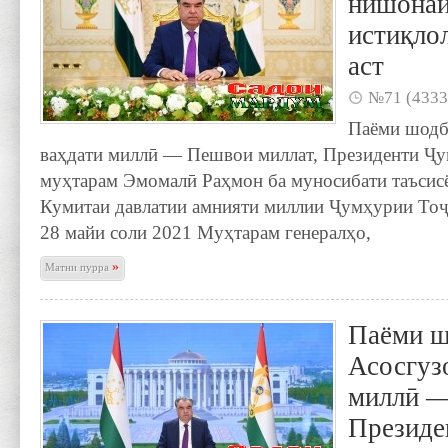
нишонаи
истиқлол
аст
№71 (4333
Паёми шодб
ваҳдати миллӣ — Пешвои миллат, Президенти Ҷ
муҳтарам Эмомалӣ Раҳмон ба муносибати таъси
Кумитаи давлатии амнияти миллии Ҷумҳурии То
28 майи соли 2021 Муҳтарам генералҳо,
»
Матни пурра
Паёми 
Асосгуз
миллӣ —
Президе