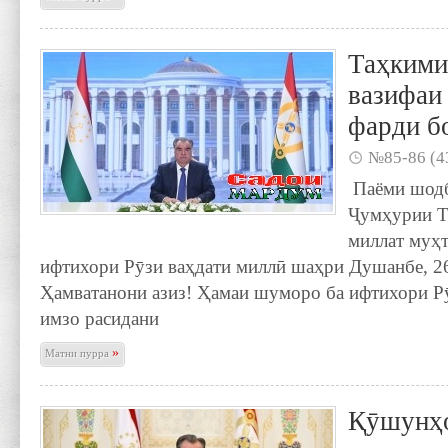
Таҳкими
вазифаи
фарди б
№85-86 (4
Паёми шод
Ҷумҳурии Т
миллат муҳ
ифтихори Рӯзи ваҳдати миллӣ шаҳри Душанбе, 2
Ҳамватанони азиз! Ҳамаи шуморо ба ифтихори Рӯ
имзо расидани
»
Матни пурра
Қӯшунҳо