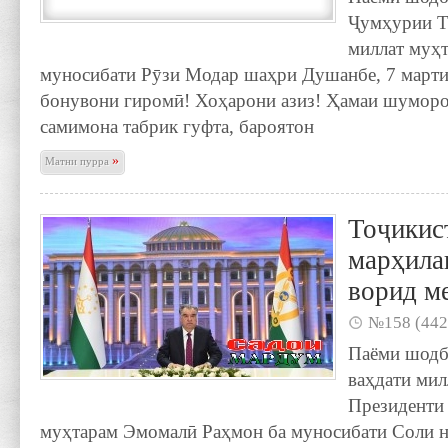
Ҷумҳурии Т
миллат муҳ
муносибати Рӯзи Модар шаҳри Душанбе, 7 март
бонувони гиромӣ! Хоҳарони азиз! Ҳамаи шуморо
самимона табрик гуфта, бароятон
»
Матни пурра
Тоҷикис
марҳила
ворид м
№158 (442
Паёми шодб
ваҳдати мил
Президенти
муҳтарам Эмомалӣ Раҳмон ба муносибати Соли н