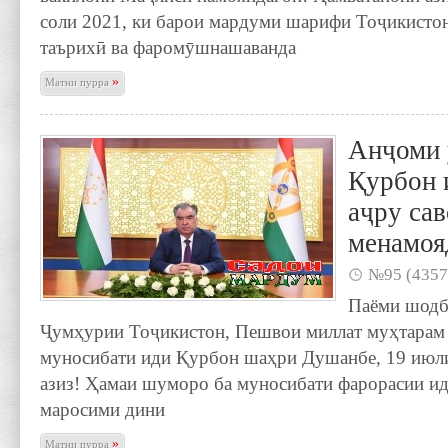
соли 2021, ки барои мардуми шарифи Тоҷикистон 
таърихӣ ва фаромӯшнашаванда
»
Матни пурра
Анҷоми 
Қурбон 
аҷру сав
менамоя
№95 (4357
Паёми шодб
Ҷумҳурии Тоҷикистон, Пешвои миллат муҳтарам
муносибати иди Қурбон шаҳри Душанбе, 19 июл
азиз! Ҳамаи шуморо ба муносибати фарорасии иди
маросими дини
»
Матни пурра