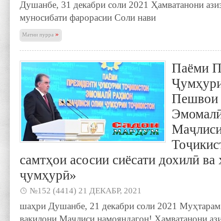
Душанбе, 31 декабри соли 2021 Ҳамватанони ази
муносибати фарорасии Соли нави
»
Матни пурра
Паёми П
Ҷумҳури
Пешвои 
Эмомалӣ
Маҷлиси
Тоҷикис
самтҳои асосии сиёсати дохилӣ ва
ҷумҳурӣ»
№152 (4414) 21 ДЕКАБР, 2021
шаҳри Душанбе, 21 декабри соли 2021 Муҳтарам
вакилони Маҷлиси намояндагон! Ҳамватанони ази