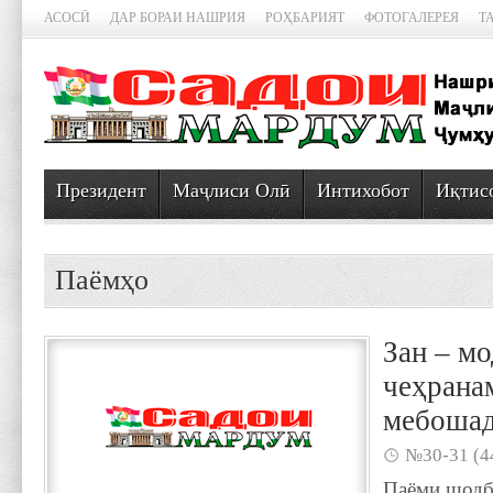
АСОСӢ
ДАР БОРАИ НАШРИЯ
РОҲБАРИЯТ
ФОТОГАЛЕРЕЯ
Т
Президент
Маҷлиси Олӣ
Интихобот
Иқтис
Паёмҳо
Зан – м
чеҳрана
мебоша
№30-31 (4
Паёми шодб