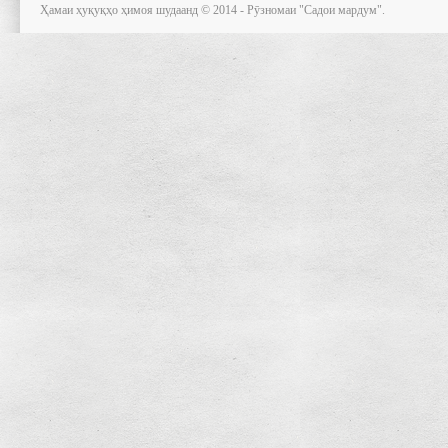
Ҳамаи ҳуқуқҳо ҳимоя шудаанд © 2014 - Рӯзномаи "Садои мардум".