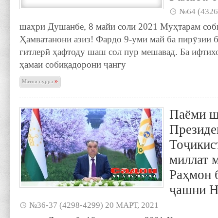
№64 (4326
шаҳри Душанбе, 8 майи соли 2021 Муҳтарам соб
Ҳамватанони азиз! Фардо 9-уми май ба пирӯзии 
гитлерӣ ҳафтоду шаш сол пур мешавад. Ба ифтих
ҳамаи собиқадорони ҷангу
»
Матни пурра
Паёми 
Президе
Тоҷикис
миллат 
Раҳмон 
ҷашни Н
№36-37 (4298-4299) 20 МАРТ, 2021