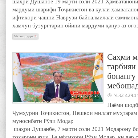
шаҳри Душанбе 19 марти соли 2021 Ҳамватанони
мардуми шарифи Тоҷикистон ва кулли ҳамватано
ифтихори ҷашни Наврӯзи байналмилалӣ самимона
ҳамчун бузургтарин ойини мардумӣ ҳанӯз аз оғо
»
Матни пурра
Саҳми м
тарбияи
бонангу
мебоша
№32 4294 
Паёми шодб
Ҷумҳурии Тоҷикистон, Пешвои миллат муҳтарам
муносибати Рӯзи
шаҳри Душанбе, 7 марти соли 2021 Модарону бо
хоҳарони азиз! Ба ифтихори Рӯзи Модар, ки дар 