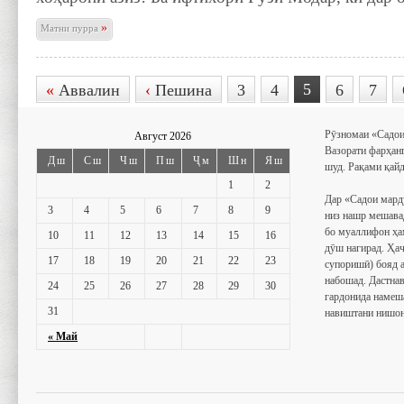
»
Матни пурра
5
«
Аввалин
‹
Пешина
3
4
6
7
Рӯзномаи «Садои
Август 2026
Вазорати фарҳан
Дш
Сш
Чш
Пш
Ҷм
Шн
Яш
шуд. Рақами қайд
1
2
Дар «Садои мард
3
4
5
6
7
8
9
низ нашр мешава
бо муаллифон ҳа
10
11
12
13
14
15
16
дӯш нагирад. Ҳаҷ
17
18
19
20
21
22
23
супоришӣ) бояд 
набошад. Дастнав
24
25
26
27
28
29
30
гардонида намеш
31
навиштани нишон
« Май