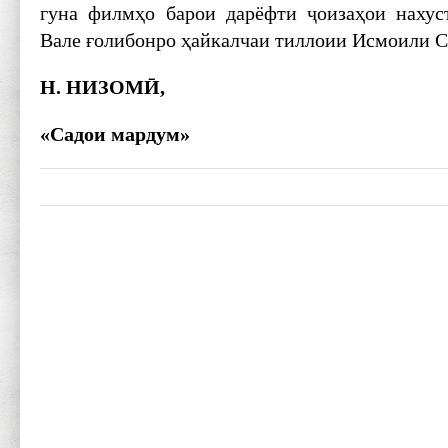
гуна филмҳо барои дарёфти ҷоизаҳои нахус
Вале ғолибонро ҳайкалчаи тиллоии Исмоили С
Н. НИЗОМ
Ӣ
,
«Садои мардум»