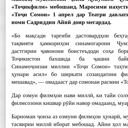
«Тоҷикфилм» мебошанд. Маросими нахусти
«Тоҷи Сомон» 1 апрел дар Театри давлат
номи Садриддин Айнӣ доир мегардад.
«Бо мақсади тарғиби дастовардҳои беҳт
тақвияти ҳамкориҳои синамогарони Ҷум
дастгирии ҷавонони боистеъдоди соҳа бо
Тоҷикистон бахшида ба ҷашни байн
Синамоҷоизаи миллии «Тоҷи Сомон» таҳт
ҳунари асил» бо ширкати созандагони фи
мешавад», — омадааст дар сомонаи расмии «Т
Дар озмун филмҳои нави миллӣ, ки тайи солҳ
филмсозони кишвар рӯйи навор омадаанд, муа
Барномаи ҷоиза аз озмуни филмҳои ҳунарӣ, му
тасвирии миллӣ иборат мебошад. Айни ҳол ма