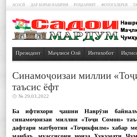
АСОСӢ
ДАР БОРАИ НАШРИЯ
РОҲБАРИЯТ
ФОТОГАЛЕРЕЯ
Т
Президент
Маҷлиси Олӣ
Интихобот
Иқтис
Синамоҷоизаи миллии «Тоҷ
таъсис ёфт
№ 29.03.2022
Ба ифтихори ҷашни Наврӯзи байнал
синамоҷоизаи миллии «Тоҷи Сомон» таъ
дафтари матбуотии «Тоҷикфилм» хабар ме
манбаъ, муассисони ҷоиза Ҳукумати Ҷу