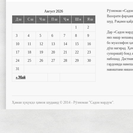
Рӯзномаи «Садои
Август 2026
Вазорати фарҳан
Дш
Сш
Чш
Пш
Ҷм
Шн
Яш
шуд. Рақами қайд
1
2
Дар «Садои мард
3
4
5
6
7
8
9
низ нашр мешава
бо муаллифон ҳа
10
11
12
13
14
15
16
дӯш нагирад. Ҳаҷ
17
18
19
20
21
22
23
супоришӣ) бояд 
набошад. Дастнав
24
25
26
27
28
29
30
гардонида намеш
31
навиштани нишон
« Май
Ҳамаи ҳуқуқҳо ҳимоя шудаанд © 2014 - Рӯзномаи "Садои мардум".