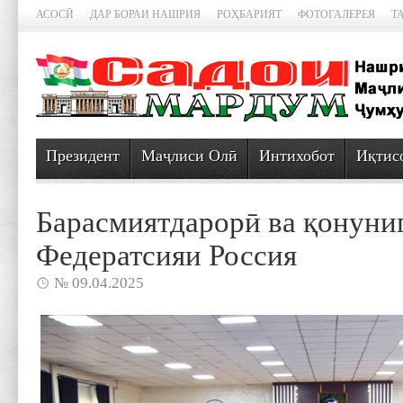
АСОСӢ
ДАР БОРАИ НАШРИЯ
РОҲБАРИЯТ
ФОТОГАЛЕРЕЯ
Т
Президент
Маҷлиси Олӣ
Интихобот
Иқтис
Барасмиятдарорӣ ва қонуни
Федератсияи Россия
№ 09.04.2025