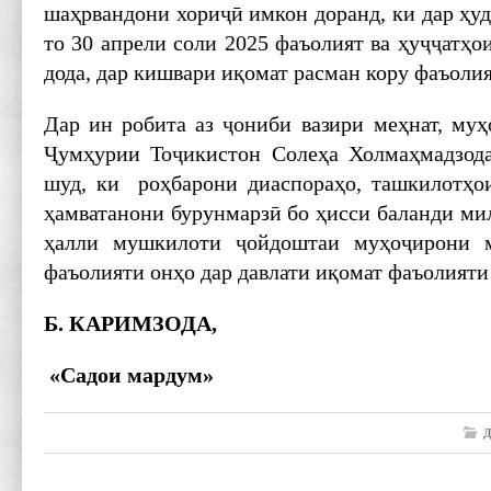
шаҳрвандони хориҷӣ имкон доранд, ки дар ҳу
то 30 апрели соли 2025 фаъолият ва ҳуҷҷатҳо
дода, дар кишвари иқомат расман кору фаъоли
Дар ин робита аз ҷониби вазири меҳнат, муҳ
Ҷумҳурии Тоҷикистон Солеҳа Холмаҳмадзода
шуд, ки роҳбарони диаспораҳо, ташкилотҳо
ҳамватанони бурунмарзӣ бо ҳисси баланди ми
ҳалли мушкилоти ҷойдоштаи муҳоҷирони м
фаъолияти онҳо дар давлати иқомат фаъолияти
Б. КАРИМЗОДА,
«Садои мардум»
Д