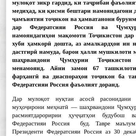
мулоқот зикр гардид, ки таҷрибаи фаъолия
медиҳад, ки қисми бештари намояндагони 
ҷамъиятии тоҷикон ва ҳамватанони бурунма
дар Федератсияи Россия ва Ҷумҳу
намояндагиҳои мақомоти Тоҷикистон дар
хуби ҳамкорӣ дошта, аз амалкардҳои ин 
дастгирӣ намуда, барои ҳалли мушкилоти
шаҳрвандони Ҷумҳурии Тоҷикистон 
менамоянд. Айни замон 67 ташкилоти
фарҳангӣ ва диаспораҳои тоҷикон ба та
Федератсияи Россия фаъолият доранд.
Дар мулоқот нуқтаи асосӣ расонидани 
муҳоҷирони меҳнатӣ — шаҳрвандони Ҷумҳур
расмиятдароририи ҳуҷҷатҳои будубош в
Федерастияи Россия буд. Тавре маълум
Президенти Федератсияи Россия аз 30 дек