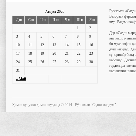
Рӯзномаи «Садои
Август 2026
Вазорати фарҳан
Дш
Сш
Чш
Пш
Ҷм
Шн
Яш
шуд. Рақами қайд
1
2
Дар «Садои мард
3
4
5
6
7
8
9
низ нашр мешава
бо муаллифон ҳа
10
11
12
13
14
15
16
дӯш нагирад. Ҳаҷ
17
18
19
20
21
22
23
супоришӣ) бояд 
набошад. Дастнав
24
25
26
27
28
29
30
гардонида намеш
31
навиштани нишон
« Май
Ҳамаи ҳуқуқҳо ҳимоя шудаанд © 2014 - Рӯзномаи "Садои мардум".