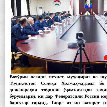
Вохӯрии вазири меҳнат, муҳоҷират ва ш
Тоҷикистон Солеҳа Холмаҳмадзода бо
диаспораҳои тоҷикон (ҷамъиятҳои тоҷи
бурунмарзӣ, ки дар Федератсияи Россия ко
баргузор гардид. Тавре аз ин вазорат и