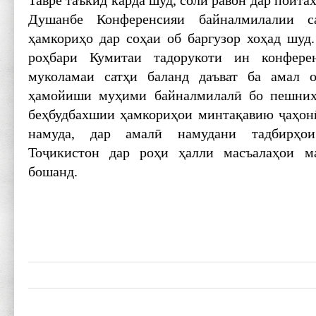
Тавре таъкид карда шуд, соли равон дар пойт
Душанбе Конференсияи байналмилалии с
ҳамкориҳо дар соҳаи об баргузор хоҳад шуд
роҳбари Кумитаи тадорукоти ин конфере
муколамаи сатҳи баланд даъват ба амал 
ҳамойиши муҳими байналмилалӣ бо пешниҳ
беҳбудбахшии ҳамкориҳои минтақавию ҷаҳон
намуда, дар амалӣ намудани тадбирҳо
Тоҷикистон дар роҳи ҳалли масъалаҳои м
бошанд.