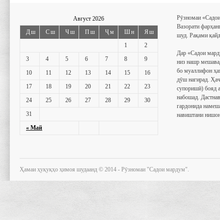
Рӯзномаи «Садои
Август 2026
Вазорати фарҳан
Дш
Сш
Чш
Пш
Ҷм
Шн
Яш
шуд. Рақами қайд
1
2
Дар «Садои мард
3
4
5
6
7
8
9
низ нашр мешава
бо муаллифон ҳа
10
11
12
13
14
15
16
дӯш нагирад. Ҳаҷ
17
18
19
20
21
22
23
супоришӣ) бояд 
набошад. Дастнав
24
25
26
27
28
29
30
гардонида намеш
31
навиштани нишон
« Май
Ҳамаи ҳуқуқҳо ҳимоя шудаанд © 2014 - Рӯзномаи "Садои мардум".