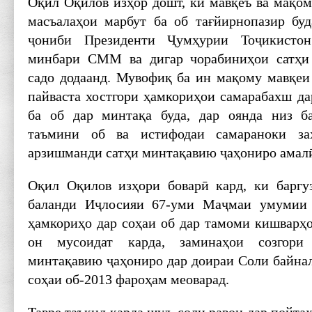
Оқил Оқилов изҳор дошт, ки мавқеъ ва мақом
масъалаҳои марбут ба об тағйирнопазир буд
ҷониби Президенти Ҷумҳурии Тоҷикисто
минбари СММ ва дигар чорабиниҳои сатҳи
садо додаанд. Мувофиқ ба ин мақому мавқеи
пайваста хостгори ҳамкориҳои самарабахш да
ба об дар минтақа буда, дар оянда низ 
таъмини об ва истифодаи самараноки за
арзишманди сатҳи минтақавию ҷаҳониро амал
Оқил Оқилов изҳори боварӣ кард, ки баргу
баланди Иҷлосияи 67-уми Маҷмаи умуми
ҳамкориҳо дар соҳаи об дар тамоми кишварҳо
он мусоидат карда, заминаҳои созгори
минтақавию ҷаҳониро дар доираи Соли байна
соҳаи об-2013 фароҳам меоварад.