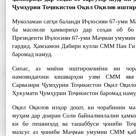
Ҷумҳурии Тоҷикистон Оқил Оқилов иштиро
Муколамаи сатҳи баланди Иҷлосияи 67-уми 
ба масоили ҳамкориҳо дар соҳаи об бо
Президенти Иҷлосияи 67-уми Маҷмаи умумии
гардид. Ҳамзамон Дабири кулли СММ Пан Ги
баромад намуд.
Сипас, аз миёни иштирокчиёни ин чора
намояндагони кишварҳои узви СММ яке 
Сарвазири Ҷумҳурии Тоҷикистон Оқил Оқило
Ҳукумати Ҷумҳурии Тоҷикистон баромад наму
Оқил Оқилов изҳор дошт, ки чорабинии маз
муҳим дар доираи Соли байналмилалии ҳамкор
ки бо пешниҳод ва ташаббуси ҷониби Тоҷ
махсус аз ҷониби Маҷмаи умумии СММ қабул