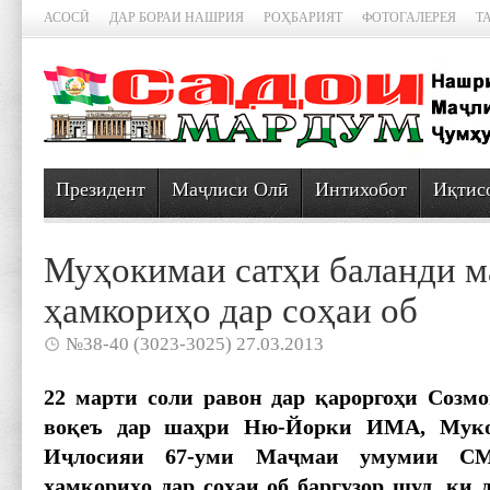
АСОСӢ
ДАР БОРАИ НАШРИЯ
РОҲБАРИЯТ
ФОТОГАЛЕРЕЯ
Т
Президент
Маҷлиси Олӣ
Интихобот
Иқтис
Муҳокимаи сатҳи баланди м
ҳамкориҳо дар соҳаи об
№38-40 (3023-3025) 27.03.2013
22 марти соли равон дар қароргоҳи Созм
воқеъ дар шаҳри Ню-Йорки ИМА, Муко
Иҷлосияи 67-уми Маҷмаи умумии С
ҳамкориҳо дар соҳаи об баргузор шуд, ки 