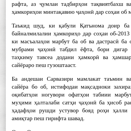
рафта, аз ҷумлаи тадбирҳои тақвиятбахш в
ҳамкориҳои минтақавию ҷаҳонӣ дар соҳаи об 
Таъкид шуд, ки қабули Қатънома доир ба
байналмилалии ҳамкориҳо дар соҳаи об-2013 
ки масъалаҳои марбут ба об ва дастрасӣ ба
мубрами ҷаҳонӣ табдил ёфта, бори дигар
таҳкиму тавсеа додани ҳамкорӣ ва ҳамша
сайёраро пеш гузоштааст.
Ба андешаи Сарвазири мамлакат таъмин в
сайёра бо об, истифодаи мақсадноки захир
оқибатҳои ногувори офатҳои табиии марбу
муҳими ҳалталаби сатҳи ҷаҳонӣ ба ҳисоб ра
ҳадафҳои рушди устувор бояд роҳи ҳалли 
амиқтар пеш гирифта шавад.