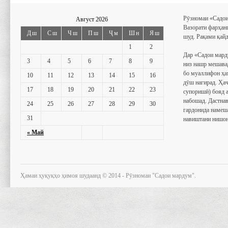
Рӯзномаи «Садои
Август 2026
Вазорати фарҳан
Дш
Сш
Чш
Пш
Ҷм
Шн
Яш
шуд. Рақами қайд
1
2
Дар «Садои мард
3
4
5
6
7
8
9
низ нашр мешава
бо муаллифон ҳа
10
11
12
13
14
15
16
дӯш нагирад. Ҳаҷ
17
18
19
20
21
22
23
супоришӣ) бояд 
набошад. Дастнав
24
25
26
27
28
29
30
гардонида намеш
31
навиштани нишон
« Май
Ҳамаи ҳуқуқҳо ҳимоя шудаанд © 2014 - Рӯзномаи "Садои мардум".