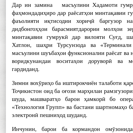
Дар ин замина масъулини Хадамоти гумру
фаҳмондадиҳиро дар раёсатҳои минтақавии г
фаъолияти иқтисодии хориҷӣ баргузор на
дидбонгоҳҳои барасмиятдарории молҳои зер
минтақавии гумрукӣ дар вилояти Суғд, ш
Хатлон, шаҳри Турсунзода ва «Терминал
масъулини шуъбаҳои функсионалии раёсат ва 
воридкунандаи воситаҳои доруворӣ ва м
гардиданд.
Зимни вохӯриҳо ба иштирокчиён талаботи қа
Тоҷикистон оид ба оғози марҳилаи рамзгузор
шуда, машваратҳо барои ҳамкорӣ бо оп
«Технология Групп» ва бастани шартномаҳо б
электронӣ пешниҳод шуданд.
Инчунин, барои ба кормандон омӯзонид