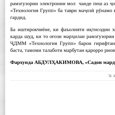
рамзгузории электронии мол чанде пеш аз 
«Технология Групп» ба таври маҷозӣ рӯнамо 
гардид.
Ба иштирокчиёне, ки фаъолияти иқтисодии х
карда шуд, ки то оғози марҳилаи рамзгузории
ҶДММ «Технология Групп» барои гирифтан
баста, тамоми талаботи марбутаи қарорро риоя
Фархунда АБДУЛҲАКИМОВА,
«Садои мар
Д