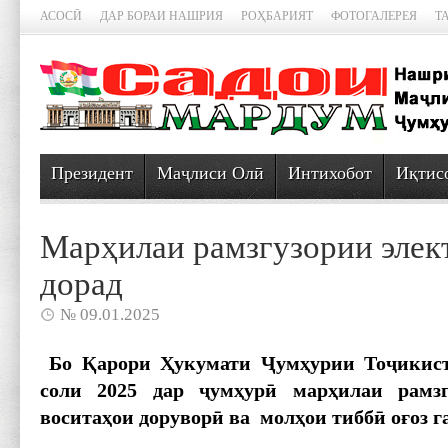
АСОСӢ
ДАР БОРАИ НАШРИЯ
РОҲБАРИЯТ
ФОТОГАЛЕРЕЯ
Т
Президент
Маҷлиси Олӣ
Интихобот
Иқтис
Марҳилаи рамзгузории элек
дорад
№ 09.01.2025
Бо Қарори Ҳукумати Ҷумҳурии Тоҷикис
соли 2025 дар ҷумҳурӣ марҳилаи рамзг
воситаҳои доруворӣ ва молҳои тиббӣ оғоз г