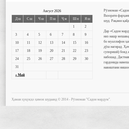
Рӯзномаи «Садои
Август 2026
Вазорати фарҳан
Дш
Сш
Чш
Пш
Ҷм
Шн
Яш
шуд. Рақами қайд
1
2
Дар «Садои мард
3
4
5
6
7
8
9
низ нашр мешава
бо муаллифон ҳа
10
11
12
13
14
15
16
дӯш нагирад. Ҳаҷ
17
18
19
20
21
22
23
супоришӣ) бояд 
набошад. Дастнав
24
25
26
27
28
29
30
гардонида намеш
31
навиштани нишон
« Май
Ҳамаи ҳуқуқҳо ҳимоя шудаанд © 2014 - Рӯзномаи "Садои мардум".