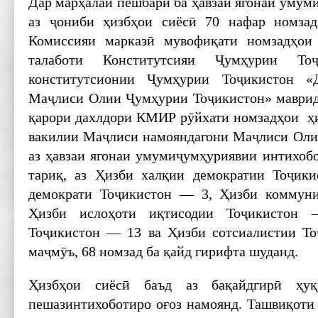
Дар марҳалаи пешбарӣ ба ҳавзаи ягонаи умум
аз ҷониби ҳизбҳои сиёсӣ 70 нафар номзад
Комиссияи марказӣ мувофиқати номзадҳои
талаботи Конститутсияи Ҷумҳурии То
конститутсионии Ҷумҳурии Тоҷикистон «
Маҷлиси Олии Ҷумҳурии Тоҷикистон» маврид
қарори дахлдори КМИР рӯйхати номзадҳои ҳи
вакилии Маҷлиси намояндагони Маҷлиси Оли
аз ҳавзаи ягонаи умумиҷумҳуриявии интихобо
тариқ, аз Ҳизби халқии демократии Тоҷики
демократи Тоҷикистон — 3, Ҳизби коммун
Ҳизби ислоҳоти иқтисодии Тоҷикистон 
Тоҷикистон — 13 ва Ҳизби сотсиалистии То
маҷмӯъ, 68 номзад ба қайд гирифта шуданд.
Ҳизбҳои сиёсӣ баъд аз бақайдгирӣ ҳуқ
пешазинтихоботиро оғоз намоянд. Ташвиқоти 