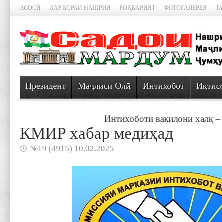
АСОСӢ
ДАР БОРАИ НАШРИЯ
РОҲБАРИЯТ
ФОТОГАЛЕРЕЯ
Т
Президент
Маҷлиси Олӣ
Интихобот
Иқтис
Интихоботи вакилони халқ –
КМИР хабар медиҳад
№19 (4915) 10.02.2025