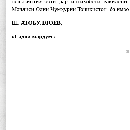
пешазинтихоботӣ дар интихоботи вакилони
Маҷлиси Олии Ҷумҳурии Тоҷикистон ба имзо 
Ш. АТОБУЛЛОЕВ,
«Садои мардум»