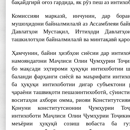
бақайдгирӣ оғоз гардида, як рӯз пеш аз интихо
Комиссияи марказӣ, инчунин, дар бора
мушоҳидони байналмилалӣ аз Ассамблеяи ба
Давлатҳои Мустақил, Иттиҳоди Давлатҳ
ташкилотҳои байналмилалӣ ва минтақавӣ қарор
Ҳамчунин, байни ҳизбҳои сиёсии дар интих
намояндагони Маҷлиси Олии Ҷумҳурии Тоҷи
бо мақсади эҳтироми ҳуқуқи интихоботии ш
баланди фарҳанги сиёсӣ ва маърифати интихо
ба ҳуқуқи интихоботии дигар субъектони 
ҷараёни ташвиқоти пешазинтихоботӣ, сӯиисти
воситаҳои ахбори омма, риояи Конститутсия
Қонуни конститутсионии Ҷумҳурии То
интихоботи Маҷлиси Олии Ҷумҳурии Тоҷикист
меъёрии ҳуқуқӣ созиш вобаста ба гуз