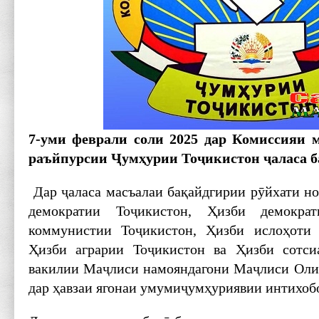
7-уми феврали соли 2025 дар Комиссияи 
раъйпурсии Ҷумҳурии Тоҷикистон ҷаласа ба
Дар ҷаласа масъалаи бақайдгирии рӯйхати но
демократии Тоҷикистон, Ҳизби демок­ра
коммунистии Тоҷикистон, Ҳизби ислоҳоти 
Ҳизби аграрии Тоҷикистон ва Ҳизби сотси
вакилии Маҷлиси намояндагони Маҷлиси Оли
дар ҳавзаи ягонаи умумиҷумҳуриявии интихобо