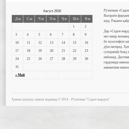
Рӯзномаи «Садои
Август 2026
Вазорати фарҳан
Дш
Сш
Чш
Пш
Ҷм
Шн
Яш
шуд. Рақами қайд
1
2
Дар «Садои мард
3
4
5
6
7
8
9
низ нашр мешава
бо муаллифон ҳа
10
11
12
13
14
15
16
дӯш нагирад. Ҳаҷ
17
18
19
20
21
22
23
супоришӣ) бояд 
набошад. Дастнав
24
25
26
27
28
29
30
гардонида намеш
31
навиштани нишон
« Май
Ҳамаи ҳуқуқҳо ҳимоя шудаанд © 2014 - Рӯзномаи "Садои мардум".