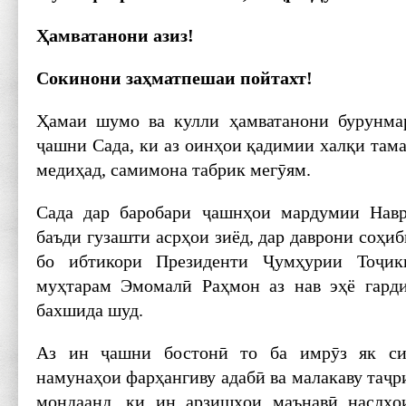
Ҳамватанони азиз!
Сокинони заҳматпешаи пойтахт!
Ҳамаи шумо ва кулли ҳамватанони бурунма
ҷашни Сада, ки аз оинҳои қадимии халқи там
медиҳад, самимона табрик мегӯям.
Сада дар баробари ҷашнҳои мардумии Нав­р
баъди гузаш­ти асрҳои зиёд, дар даврони соҳи
бо ибтикори Президенти Ҷумҳурии Тоҷик
муҳтарам Эмомалӣ Раҳмон аз нав эҳё гарди
бахшида шуд.
Аз ин ҷашни бостонӣ то ба имрӯз як сил
намунаҳои фарҳангиву адабӣ ва малакаву таҷ
мондаанд, ки ин арзишҳои маънавӣ наслҳо