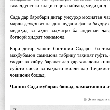
тамаддунсози халқи тоҷик пайванд медиҳанд.
Сада дар баробари дигар унсурҳо моҳиятан ҷа
марди деҳқон аз наздик шудани фасли баҳору о
медиҳад ва аҳли заҳматро ба андешаи дав
боғдорӣ ҳидоят менамояд.
Бори дигар ҷашни бостонии Садаро ба та
маҳбубамон самимона табрику таҳният гуфта, 
саодат ва хайру баракат дар ҳар хонадони киш
суботи сиёсӣ ва ваҳдати миллӣ дар Тоҷикис
ҷовидонӣ бошад.
Ҷашни Сада муборак бошад, ҳамватанони а
Дохил шудааст д