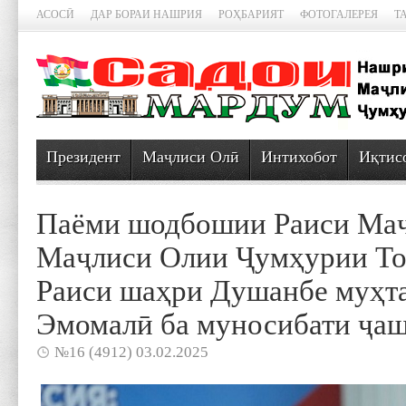
АСОСӢ
ДАР БОРАИ НАШРИЯ
РОҲБАРИЯТ
ФОТОГАЛЕРЕЯ
Т
Президент
Маҷлиси Олӣ
Интихобот
Иқтис
Паёми шодбошии Раиси Ма
Маҷлиси Олии Ҷумҳурии То
Раиси шаҳри Душанбе муҳт
Эмомалӣ ба муносибати ҷа
№16 (4912) 03.02.2025