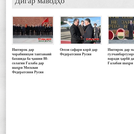
Дигар маводҳо
Иштирок дар
Оғози сафари корӣ дар
Иштирок дар м
чорабиниҳои тантанавӣ
Федератсияи Русия
гулчанбаргузор
бахшида ба ҷашни 80-
паради ҳарбӣ д
солагии Ғалаба дар
Ғалабаи шаҳри
шаҳри Москваи
Федератсияи Русия