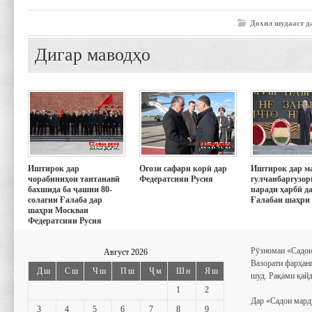
Дохил шудааст д
Дигар маводҳо
Иштирок дар
Оғози сафари корӣ дар
Иштирок дар м
чорабиниҳои тантанавӣ
Федератсияи Русия
гулчанбаргузор
бахшида ба ҷашни 80-
паради ҳарбӣ д
солагии Ғалаба дар
Ғалабаи шаҳри
шаҳри Москваи
Федератсияи Русия
Рӯзномаи «Садои
Август 2026
Вазорати фарҳан
Дш
Сш
Чш
Пш
Ҷм
Шн
Яш
шуд. Рақами қайд
1
2
Дар «Садои мард
3
4
5
6
7
8
9