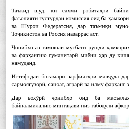
Таъкид шуд, ки саҳми робитаҳои байни
фаъолияти густурдаи комиссия оид ба ҳамкор
ва Шурои Федератсия, дар таъмиқи мунос
Тоҷикистон ва Россия назаррас аст.
Ҷонибҳо аз тамоюли мусбати рушди ҳамкори
ва фарҳангию гуманитарӣ миёни ҳар ду киш
намуданд.
Истифодаи босамари зарфиятҳои мавҷуда да
сармоягузорӣ, саноат, аграрӣ ва илму фарҳанг 
Дар вохӯрӣ ҷонибҳо оид ба масъалаҳ
байналмилалию минтақавӣ низ табодули афкор