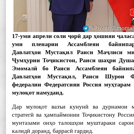
17-уми апрели соли ҷорӣ дар ҳошияи ҷалас
уми пленарии Ассамблеяи байнипар
Давлатҳои Мустақил Раиси Маҷлиси м
Ҷумҳурии Тоҷикистон, Раиси шаҳри Душа
Эмомалӣ бо Раиси Ассамблеяи байнип
Давлатҳои Мустақил, Раиси Шурои Ф
федералии Федератсияи Россия муҳтарам
мулоқот намуданд.
Дар мулоқот вазъи кунунӣ ва дурнамои м
стратегӣ ва ҳампаймонии Тоҷикистону Россия
мунтазами онҳо талошҳои муштараки сарон
калидӣ доранд, баррасӣ гардид.