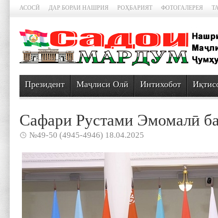
АСОСӢ
ДАР БОРАИ НАШРИЯ
РОҲБАРИЯТ
ФОТОГАЛЕРЕЯ
Т
Президент
Маҷлиси Олӣ
Интихобот
Иқтис
Сафари Рустами Эмомалӣ ба
№49-50 (4945-4946) 18.04.2025