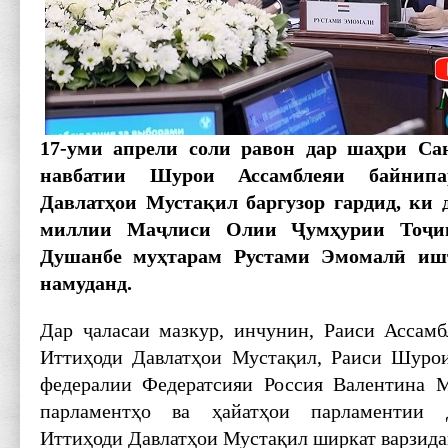
17-уми апрели соли равон дар шаҳри Сан
навбатии Шурои Ассамблеяи байнипа
Давлатҳои Мустақил баргузор гардид, ки
миллии Маҷлиси Олии Ҷумҳурии Тоҷик
Душанбе муҳтарам ­Рустами Эмомалӣ иш
намуданд.
Дар ҷаласаи мазкур, инчунин, Раиси Ассам­б
Иттиҳоди Давлатҳои Мустақил, Раиси Шуро
федералии Федератсияи Россия Валентина М
парламентҳо ва ҳайат­ҳои парламентии 
Иттиҳоди Давлатҳои Мустақил ширкат варзида