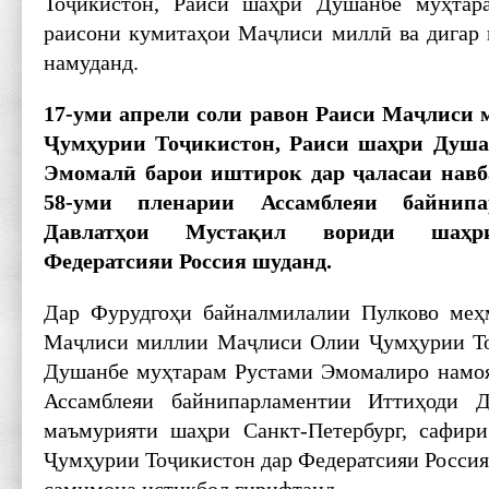
Тоҷикистон, Раиси шаҳри Душанбе муҳтар
раисони кумитаҳои Маҷлиси миллӣ ва дигар
намуданд.
17-уми апрели соли равон Раиси Маҷлиси
Ҷумҳурии Тоҷикистон, Раиси шаҳри Душа
Эмомалӣ барои иштирок дар ҷаласаи навб
58-уми пленарии Ассамблеяи байнипа
Давлатҳои Мустақил вориди шаҳри
Федератсияи Россия шуданд.
Дар Фурудгоҳи байналмилалии Пулково ме
Маҷлиси миллии Маҷлиси Олии Ҷумҳурии То
Душанбе муҳтарам Рустами Эмомалиро намо
Ассамблеяи байнипарламентии Иттиҳоди Д
маъмурияти шаҳри Санкт-Петербург, сафири
Ҷумҳурии Тоҷикистон дар Федератсияи Россия