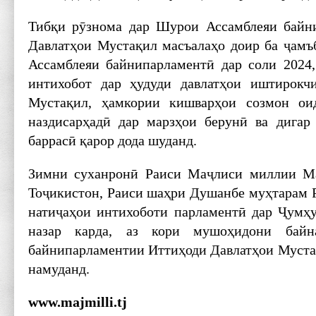
Тибқи рӯзнома дар Шурои Ассамблеяи байн
Давлатҳои Мус­тақил масъалаҳо доир ба ҷам
Ассамблеяи байнипарламентӣ дар соли 2024
интихобот дар ҳудуди давлатҳои иштирокч
Мустақил, ҳамкории кишварҳои созмон ои
наздисарҳадӣ дар марзҳои берунӣ ва дигар
баррасӣ қарор дода шуданд.
Зимни суханронӣ Раиси Маҷлиси миллии М
Тоҷикистон, Раиси шаҳри Душанбе муҳтарам 
натиҷаҳои интихоботи парламентӣ дар Ҷумҳ
назар карда, аз кори мушоҳидони байн
байнипарламентии Иттиҳоди Давлатҳои Мус­та
намуданд.
www.majmilli.tj