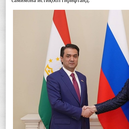
самимона истиқбол гирифтанд.