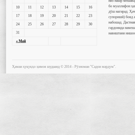
низ нашр мешава
бо муаллифон ҳа
10
11
12
13
14
15
16
дӯш нагирад. Ҳаҷ
17
18
19
20
21
22
23
супоришӣ) бояд 
набошад. Дастнав
24
25
26
27
28
29
30
гардонида намеш
31
навиштани нишон
« Май
Ҳамаи ҳуқуқҳо ҳимоя шудаанд © 2014 - Рӯзномаи "Садои мардум".