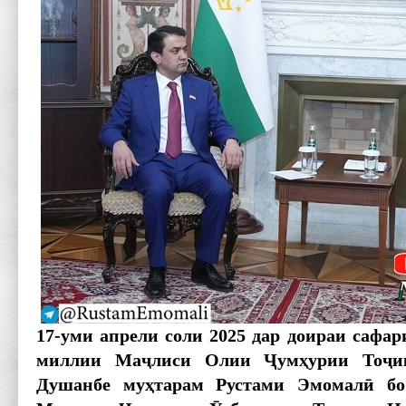
17-уми апрели соли 2025 дар доираи сафа
миллии Маҷлиси Олии Ҷумҳурии Тоҷик
Душанбе муҳтарам Рустами Эмомалӣ б