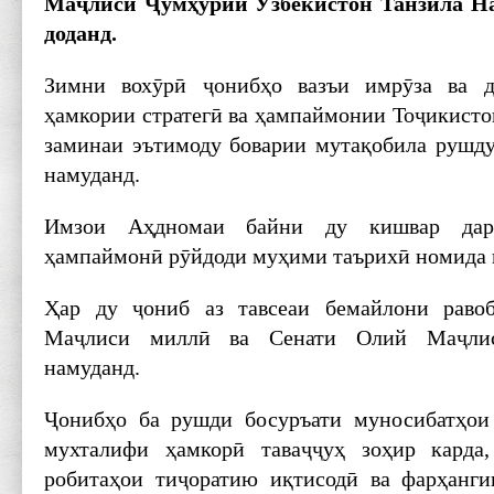
Маҷлиси Ҷумҳурии Ӯзбекистон Танзила На
доданд.
Зимни вохӯрӣ ҷонибҳо вазъи имрӯза ва д
ҳамкории стратегӣ ва ҳампаймонии Тоҷикисто
заминаи эътимоду боварии мутақобила рушду 
намуданд.
Имзои Аҳдномаи байни ду кишвар дар
ҳампаймонӣ рӯйдоди муҳими таърихӣ номида 
Ҳар ду ҷониб аз тавсеаи бемайлони раво
Маҷлиси миллӣ ва Сенати Олий Маҷлис
намуданд.
Ҷонибҳо ба рушди босуръати муносибатҳои 
мухталифи ҳамкорӣ таваҷҷуҳ зоҳир карда
робитаҳои тиҷоратию иқтисодӣ ва фарҳанг