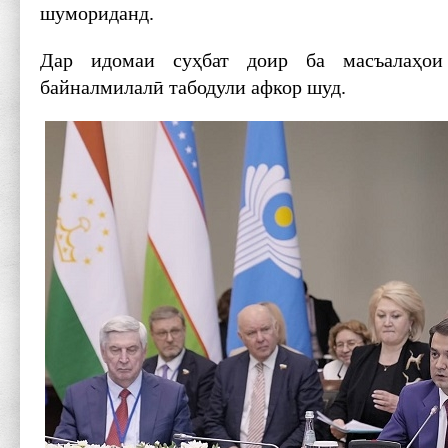
шумориданд.
Дар идомаи суҳбат доир ба масъалаҳои
байналмилалӣ табодули афкор шуд.