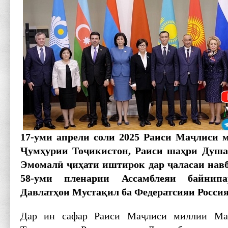
17-уми апрели соли 2025 Раиси Маҷлиси
Ҷумҳурии Тоҷикистон, Раиси шаҳри Душа
Эмомалӣ ҷиҳати иштирок дар ҷаласаи нав
58-уми пленарии Ассамблеяи байнипа
Давлатҳои Мустақил ба Федератсияи Россия
Дар ин сафар Раиси Маҷлиси миллии Ма