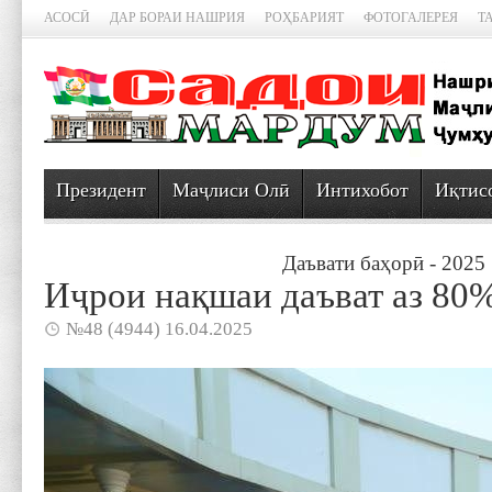
АСОСӢ
ДАР БОРАИ НАШРИЯ
РОҲБАРИЯТ
ФОТОГАЛЕРЕЯ
Т
Президент
Маҷлиси Олӣ
Интихобот
Иқтис
Даъвати баҳорӣ - 2025
Иҷрои нақшаи даъват аз 80
№48 (4944) 16.04.2025