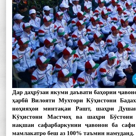
Дар даҳрӯзаи якуми даъвати баҳории ҷавон
ҳарбӣ Вилояти Мухтори Кӯҳистони Бадах
ноҳияҳои минтақаи Рашт, шаҳри Душан
Кӯҳистони Мастчоҳ ва шаҳри Бӯстони
нақшаи сафарбаркунии ҷавонон ба сафи
мамлакатро беш аз 100% таъмин намуданд.