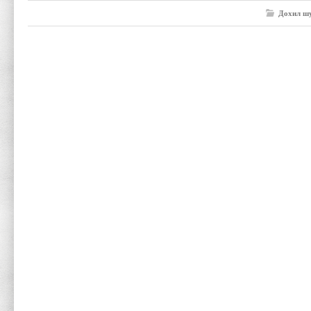
Дохил шу