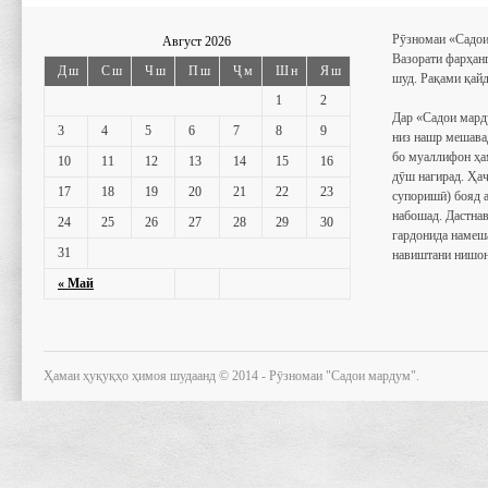
Рӯзномаи «Садои
Август 2026
Вазорати фарҳан
Дш
Сш
Чш
Пш
Ҷм
Шн
Яш
шуд. Рақами қайд
1
2
Дар «Садои мард
3
4
5
6
7
8
9
низ нашр мешава
бо муаллифон ҳа
10
11
12
13
14
15
16
дӯш нагирад. Ҳаҷ
17
18
19
20
21
22
23
супоришӣ) бояд 
набошад. Дастнав
24
25
26
27
28
29
30
гардонида намеш
31
навиштани нишон
« Май
Ҳамаи ҳуқуқҳо ҳимоя шудаанд © 2014 - Рӯзномаи "Садои мардум".