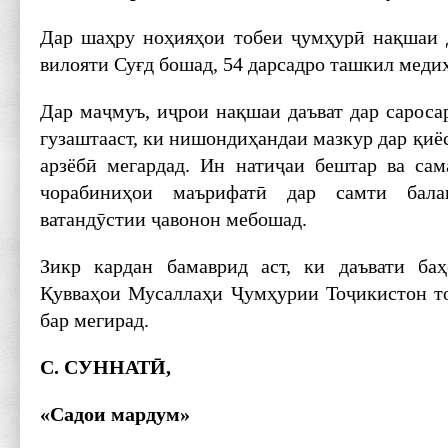
Дар шаҳру ноҳияҳои тобеи ҷумҳурӣ нақшаи д
вилояти Суғд бошад, 54 дарсадро ташкил меди
Дар маҷмуъ, иҷрои нақшаи даъват дар сароса
гузаштааст, ки нишондиҳандаи мазкур дар қиёс
арзёбӣ мегардад. Ин натиҷаи бештар ва са
чорабиниҳои маърифатӣ дар самти бала
ватандӯстии ҷавонон мебошад.
Зикр кардан бамаврид аст, ки даъвати ба
Қувваҳои Мусаллаҳи Ҷумҳурии Тоҷикистон т
бар мегирад.
С. СУННАТӢ,
«Садои мардум»