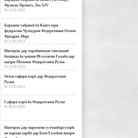
Фрэнсис Превост, Лео XIV
№ 12.05.2025
Барқияи табрикӣ ба Кантслери
федералии Ҷумҳурии Федеративии Олмон
Фридрих Мерс
№ 12.05.2025
Иштирок дар чорабиниҳои тантанавӣ
бахшида ба ҷашни 80-солагии Ғалаба дар
шаҳри Москваи Федератсияи Русия
№ 12.05.2025
Оғози сафари корӣ дар Федератсияи
Русия
№ 12.05.2025
Сафари корӣ ба Федератсияи Русия
№ 08.05.2025
Иштирок дар маросими гулчанбаргузорӣ
ва паради ҳарбӣ дар Боғи Ғалабаи шаҳри