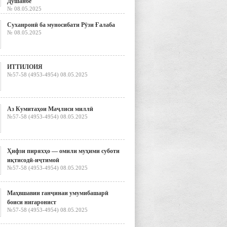
Душанбе
№ 08.05.2025
Суханронӣ ба муносибати Рӯзи Ғалаба
№ 08.05.2025
ИТТИЛОИЯ
№57-58 (4953-4954) 08.05.2025
Аз Кумитаҳои Маҷлиси миллӣ
№57-58 (4953-4954) 08.05.2025
Ҳифзи пиряхҳо — омили муҳими суботи
иқтисодӣ-иҷтимоӣ
№57-58 (4953-4954) 08.05.2025
Маҳвшавии ганҷинаи умумибашарӣ
боиси нигаронист
№57-58 (4953-4954) 08.05.2025