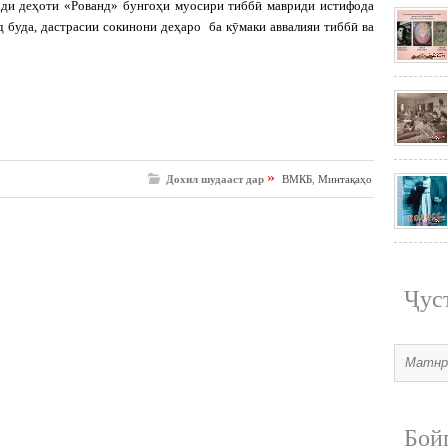
ади деҳоти «Рованд» бунгоҳи муосири тиббӣ мавриди истифода
 буда, дастрасии сокинони деҳаро ба кӯмаки аввалияи тиббӣ ва
»
Дохил шудааст дар
ВМКБ
,
Минтақаҳо
Ҷус
Бой