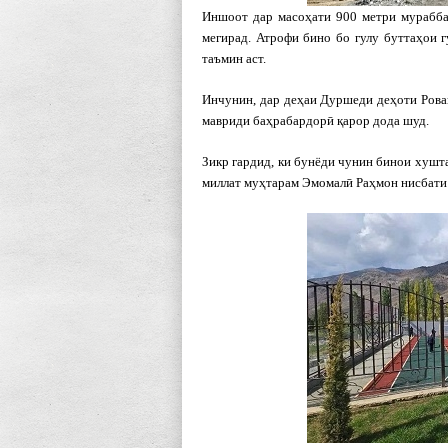
Иншоот дар масоҳати 900 метри мурабба
мегирад. Атрофи бино бо гулу буттаҳои 
таъмин аст.
Инчунин, дар деҳаи Дуршеди деҳоти Рова
мавриди баҳрабардорӣ қарор дода шуд.
Зикр гардид, ки бунёди чунин бинои хушт
миллат муҳтарам Эмомалӣ Раҳмон нисбати 