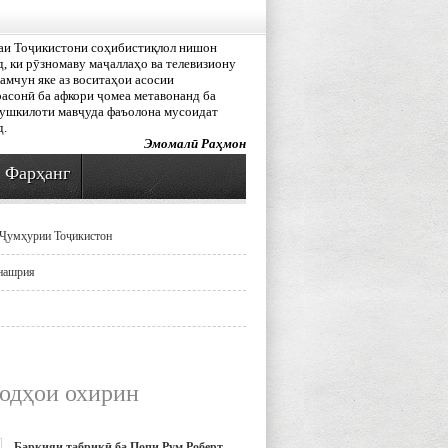
аи Тоҷикистони соҳибистиқлол нишон
, ки рӯзномаву маҷаллаҳо ва телевизиону
амчун яке аз воситаҳои асосии
асонӣ ба афкори ҷомеа метавонанд ба
мушкилоти мавҷуда фаъолона мусоидат
д.
Эмомалӣ Раҳмон
Фарҳанг
Ҷумҳурии Тоҷикистон
нашрия
одҳои охирин
Барқияи табрикӣ ба Попи Рум Роберт