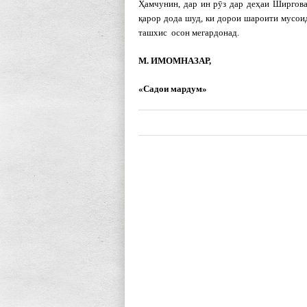
Ҳамчунин, дар ин рӯз дар деҳаи Ширгов
қарор дода шуд, ки дорои шароити мусоид
ташхис осон мегардонад.
М. ИМОМНАЗАР,
«Садои мардум»