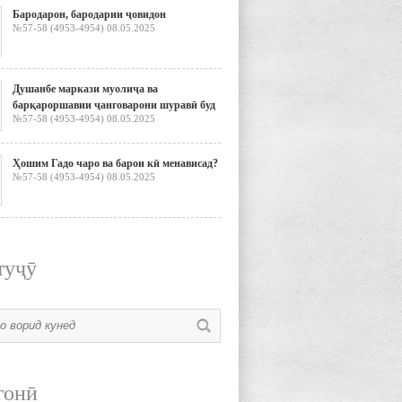
Бародарон, бародарии ҷовидон
№57-58 (4953-4954) 08.05.2025
Душанбе маркази муолиҷа ва
барқароршавии ҷанговарони шуравӣ буд
№57-58 (4953-4954) 08.05.2025
Ҳошим Гадо чаро ва барои кӣ менависад?
№57-58 (4953-4954) 08.05.2025
туҷӯ
гонӣ