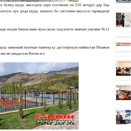
ъ бунёд шуда, масоҳати зери сохтмони он 216 метрро дар бар
гуногун оро дода шуда, иншоот бо системаи махсуси гармидиҳӣ
нди ноҳия бинои нави муассисаи таҳсилоти миёнаи умумии №12
арҳу замонавӣ натиҷаи таваҷҷуҳу дастгириҳои пайвастаи Пешвои
насли ояндасози Ватан аст.