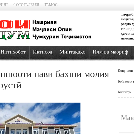
РИЯТ
ФОТОГАЛЕРЕЯ
ТАМОС
Таҷриб
медиҳад
радио ҳ
таъсирр
ҳалли 
намоян
Интихобот
Иқтисод
Минтақаҳо
Илм ва маориф
иншооти нави бахши молия
Қонунҳои 
Бойгонии 
рустӣ
Китобҳо
Мав