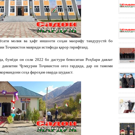
ёсати молия ва ҳафт иншооти соҳаи маорифу тандурустӣ бо
и Тоҷикистон мавриди истифода қарор гирифтанд.
а, бунёди он соли 2022 бо дастури бевоситаи Роҳбари давлат
 давлатии Ҷумҳурии Тоҷикистон оғоз гардида, дар он тамоми
кормандони соҳа фароҳам оварда шудааст.