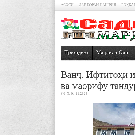
АСОСӢ
ДАР БОРАИ НАШРИЯ
РОҲБА
Президент
Маҷлиси Олӣ
Ванҷ. Ифтитоҳи 
ва маорифу танду
№ 01.11.2024