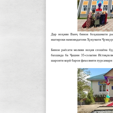
Дар ноҳияи Ванҷ бинои боҳашамати ра
иштироки намояндагони Ҳукумати Ҷумҳури
Бинои раёсати молияи ноҳия сеошёна буд
бахшида ба Ҷашни 35-солагии Истиқлоли
шароити корӣ барои фаъолияти пурсамари 