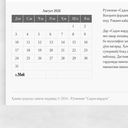
Рӯзномаи «Садои
Август 2026
Вазорати фарҳан
Дш
Сш
Чш
Пш
Ҷм
Шн
Яш
шуд. Рақами қайд
1
2
Дар «Садои мард
3
4
5
6
7
8
9
низ нашр мешава
бо муаллифон ҳа
10
11
12
13
14
15
16
дӯш нагирад. Ҳаҷ
17
18
19
20
21
22
23
супоришӣ) бояд 
набошад. Дастнав
24
25
26
27
28
29
30
гардонида намеш
31
навиштани нишон
« Май
Ҳамаи ҳуқуқҳо ҳимоя шудаанд © 2014 - Рӯзномаи "Садои мардум".