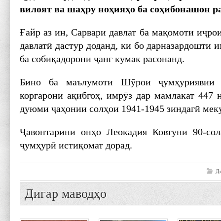
вилоят ва шаҳру ноҳияҳо ба соҳибонашон р
Ғайр аз ин, Сарвари давлат ба мақомоти иҷр
давлатӣ дастур доданд, ки бо дарназардошти и
ба собиқадорони ҷанг кумак расонанд.
Бино ба маълумоти Шӯрои ҷумҳуриявии 
коргарони ақибгоҳ, имрӯз дар мамлакат 447 
дуюми ҷаҳонии солҳои 1941-1945 зиндагӣ мек
Ҷавонтарини онҳо Леокадия Ковтуни 90-сол
ҷумҳурӣ истиқомат дорад.
Д
Дигар маводҳо