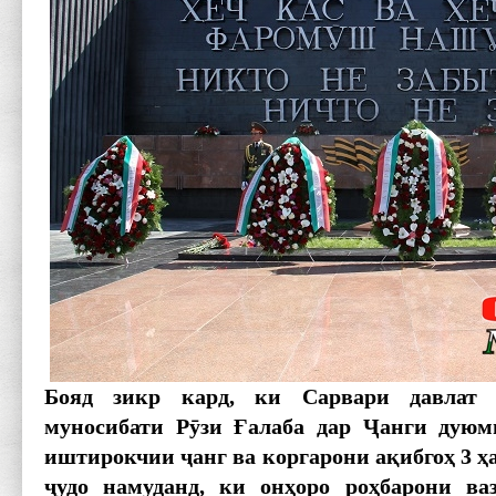
Бояд зикр кард, ки Сарвари давлат
муносибати Рӯзи Ғалаба дар Ҷанги дуюм
иштирокчии ҷанг ва коргарони ақибгоҳ 3 ҳ
ҷудо намуданд, ки онҳоро роҳбарони ваз