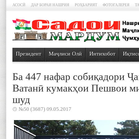
АСОСӢ
ДАР БОРАИ НАШРИЯ
РОҲБАРИЯТ
ФОТОГАЛЕРЕЯ
Т
Президент
Маҷлиси Олӣ
Интихобот
Иқтис
Ба 447 нафар собиқадори Ҷа
Ватанӣ кумакҳои Пешвои ми
шуд
№50 (3687) 09.05.2017