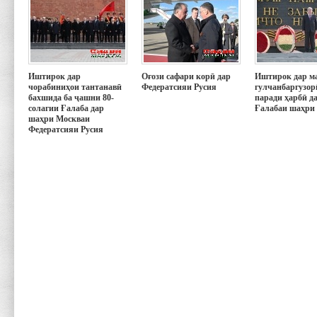
Иштирок дар
Оғози сафари корӣ дар
Иштирок дар м
чорабиниҳои тантанавӣ
Федератсияи Русия
гулчанбаргузор
бахшида ба ҷашни 80-
паради ҳарбӣ д
солагии Ғалаба дар
Ғалабаи шаҳри
шаҳри Москваи
Федератсияи Русия