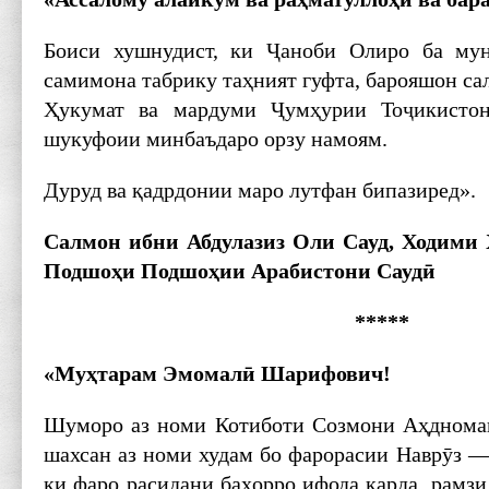
Боиси хушнудист, ки Ҷаноби Олиро ба му
самимона табрику таҳният гуфта, барояшон са
Ҳукумат ва мардуми Ҷумҳурии Тоҷикистон
шукуфоии минбаъдаро орзу намоям.
Дуруд ва қадрдонии маро лутфан бипазиред».
Салмон ибни Абдулазиз Оли Сауд, Ходим
Подшоҳи Подшоҳии Арабистони Саудӣ
*****
«Муҳтарам Эмомалӣ Шарифович!
Шуморо аз номи Котиботи Созмони Аҳдномаи
шахсан аз номи худам бо фарорасии Наврӯз —
ки фаро расидани баҳорро ифода карда, рамзи