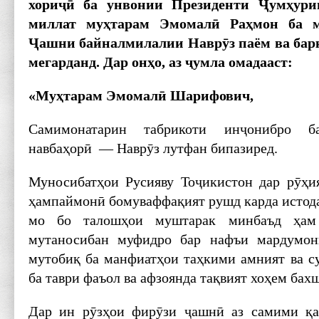
хориҷӣ ба унвонии Президенти Ҷумҳури
миллат муҳтарам Эмомалӣ Раҳмон ба м
Ҷашни байналмилалии Наврӯз паём ва бар
мегарданд. Дар онҳо, аз ҷумла омадааст:
«Муҳтарам Эмомалӣ Шарифович,
Самимонатарин табрикоти инҷонибро 
навбаҳорӣ — Наврӯз лутфан бипазиред.
Муносибатҳои Русияву Тоҷикистон дар рӯҳи
ҳампаймонӣ бомуваффақият рушд карда истода
мо бо талошҳои муштарак минбаъд ҳам 
мутаносибан муфидро бар нафъи мардумон
мутобиқ ба манфиатҳои таҳкими амният ва с
ба таври фаъол ва афзоянда тақвият хоҳем бах
Дар ин рӯзҳои фирӯзи ҷашнӣ аз самими қ