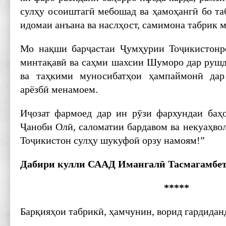
сулҳу осоиштагӣ мебошад ва ҳамоҳангӣ бо та
идомаи анъана ва наслҳост, самимона табрик 
Мо нақши барҷастаи Ҷумҳурии Тоҷикистонр
минтақавӣ ва саҳми шахсии Шуморо дар руш
ва таҳкими муносибатҳои ҳампаймонӣ да
арёзбӣ менамоем.
Иҷозат фармоед дар ин рӯзи фархундаи баҳ
Ҷаноби Олӣ, саломатии бардавом ва некуаҳво
Тоҷикистон сулҳу шукуфоӣ орзу намоям!”
Дабири кулли СААД Имангалӣ Тасмагамбе
*****
Барқияҳои табрикӣ, ҳамчунин, ворид гардидан