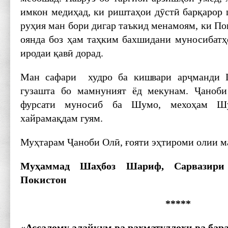
имкон медиҳад, ки риштаҳои дӯстӣ барқарор 
руҳия ман бори дигар таъкид менамоям, ки По
оянда боз ҳам таҳким бахшидани муносибатҳ
иродаи қавӣ дорад.
Ман сафари худро ба кишвари арҷманди
гузашта бо мамнуният ёд мекунам. Ҷаноби
фурсати муносиб ба Шумо, мехоҳам Ш
хайрамақдам гуям.
Муҳтарам Ҷаноби Олӣ, ғояти эҳтироми олии ма
Муҳаммад Шаҳбоз Шариф, Сарвазири
Покистон
*****
«Ассалому алайкум ва раҳматуллоҳи ва бар