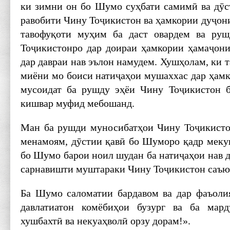
ки зимни он бо Шумо суҳбати самимӣ ва дӯст
равобити Чину Тоҷикистон ва ҳамкории дуҷон
тавофуқоти муҳим ба даст овардем ва ру
Тоҷикистонро дар доираи ҳамкории ҳамаҷони
дар давраи нав эълон намудем. Хушҳолам, ки 
миёни мо боиси натиҷаҳои мушаххас дар ҳамк
мусоидат ба рушду эҳёи Чину Тоҷикистон 
кишвар муфид мебошанд.
Ман ба рушди муносибатҳои Чину Тоҷикисто
менамоям, дӯстии қавӣ бо Шуморо қадр мекун
бо Шумо барои ноил шудан ба натиҷаҳои нав 
сарнавишти муштараки Чину Тоҷикистон саъю
Ба Шумо саломатии бардавом ва дар фаъоли
давлатиатон комёбиҳои бузург ва ба мар
хушбахтӣ ва некуаҳволӣ орзу дорам!».