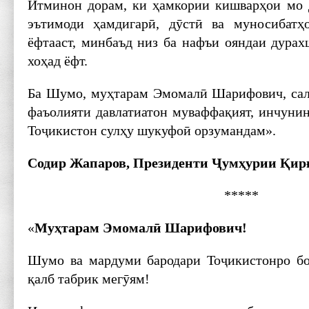
Итминон дорам, ки ҳамкории кишварҳои мо д
эътимоди ҳамдигарӣ, дӯстӣ ва муносибатҳ
ёфтааст, минбаъд низ ба нафъи ояндаи дура
хоҳад ёфт.
Ба Шумо, муҳтарам Эмомалӣ Шарифович, сал
фаъолияти давлатиатон муваффақият, инчуни
Тоҷикистон сулҳу шукуфоӣ орзумандам».
Содир Жапаров, Президенти Ҷумҳурии Қир
*****
«
Муҳтарам Эмомалӣ Шарифович!
Шумо ва мардуми бародари Тоҷикистонро бо
қалб табрик мегӯям!