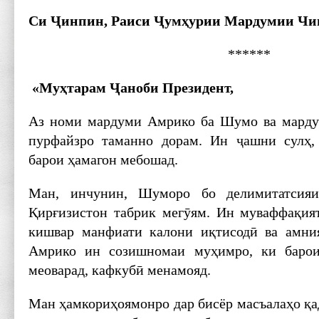
Си Ҷинпин, Раиси Ҷумҳурии Мардумии Чи
******
«Муҳтарам Ҷаноби Президент,
Аз номи мардуми Амрико ба Шумо ва марду
пурфайзро таманно дорам. Ин ҷашни сулҳ,
барои ҳамагон мебошад.
Ман, инчунин, Шуморо бо делимитатсия
Қирғизистон табрик мегӯям. Ин муваффақият
кишвар манфиати калони иқтисодӣ ва амни
Амрико ин созишномаи муҳимро, ки барои
меоварад, кафкубӣ менамояд.
Ман ҳамкориҳоямонро дар бисёр масъалаҳо қа