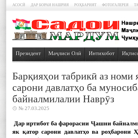
АСОСӢ
ДАР БОРАИ НАШРИЯ
РОҲБАРИЯТ
ФОТОГАЛЕРЕЯ
Т
Президент
Маҷлиси Олӣ
Интихобот
Иқтис
Барқияҳои табрикӣ аз номи 
сарони давлатҳо ба муноси
байналмилалии Наврӯз
№ 27.03.2025
Дар иртибот ба фарорасии Ҷашни байналм
як қатор сарони давлатҳо ва роҳбарони 