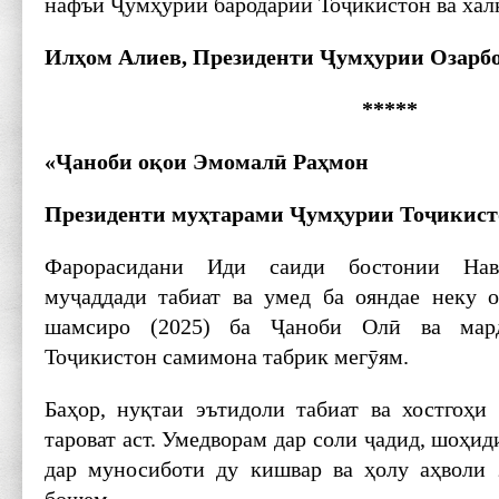
нафъи Ҷумҳурии бародарии Тоҷикистон ва халқ
Илҳом Алиев, Президенти Ҷумҳурии Озарб
*****
«Ҷаноби оқои Эмомалӣ Раҳмон
Президенти муҳтарами Ҷумҳурии Тоҷикист
Фарорасидани Иди саиди бостонии Нав
муҷаддади табиат ва умед ба ояндае неку 
шамсиро (2025) ба Ҷаноби Олӣ ва мар
Тоҷикистон самимона табрик мегӯям.
Баҳор, нуқтаи эътидоли табиат ва хостгоҳи
тароват аст. Умедворам дар соли ҷадид, шоҳид
дар муносиботи ду кишвар ва ҳолу аҳволи 