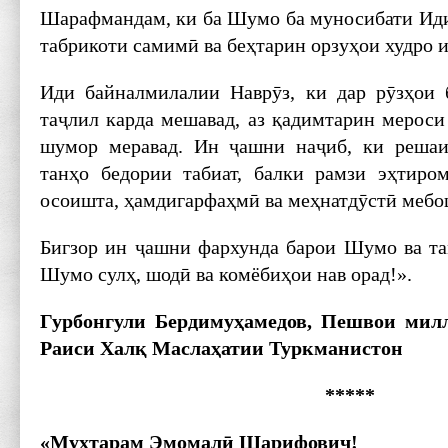
Шарафмандам, ки ба Шумо ба муносибати Ид
табрикоти самимӣ ва беҳтарин орзуҳои худро 
Иди байналмилалии Наврӯз, ки дар рӯзҳои 
таҷлил карда мешавад, аз қадимтарин мероси
шумор меравад. Ин ҷашни наҷиб, ки решаи 
танҳо бедории табиат, балки рамзи эҳтиро
осоишта, ҳамдигарфаҳмӣ ва меҳнатдӯстӣ мебо
Бигзор ин ҷашни фархунда барои Шумо ва т
Шумо сулҳ, шодӣ ва комёбиҳои нав орад!».
Гурбонгули Бердимуҳамедов, Пешвои мил
Раиси Халқ Маслаҳатии Туркманистон
*****
«Муҳтарам Эмомалӣ Шарифович!