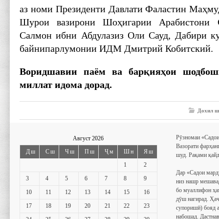
аз номи Президенти Давлати Фаластин Маҳмуд
Шурои вазирони Шоҳигарии Арабистони 
Салмон ибни Абдулазиз Оли Сауд, Дабири к
байнипарлумонии ИДМ Дмитрий Кобитский.
Воридшавии паём ва барқияҳои шодбо
миллат идома дорад.
Дохил ш
Рӯзномаи «Садои
Август 2026
Вазорати фарҳан
Дш
Сш
Чш
Пш
Ҷм
Шн
Яш
шуд. Рақами қайд
1
2
Дар «Садои мард
3
4
5
6
7
8
9
низ нашр мешава
бо муаллифон ҳа
10
11
12
13
14
15
16
дӯш нагирад. Ҳаҷ
17
18
19
20
21
22
23
супоришӣ) бояд 
набошад. Дастнав