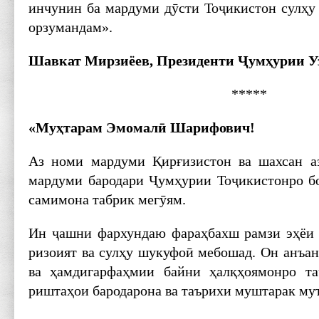
инчунин ба мардуми дӯсти Тоҷикистон сулҳу 
орзумандам».
Шавкат Мирзиёев, Президенти Ҷумҳурии У
*****
«Муҳтарам Эмомалӣ Шарифович!
Аз номи мардуми Қирғизистон ва шахсан 
мардуми бародари Ҷумҳурии Тоҷикистонро б
самимона табрик мегӯям.
Ин ҷашни фархундаю фараҳбахш рамзи эҳёи б
ризоият ва сулҳу шукуфоӣ мебошад. Он анъан
ва ҳамдигарфаҳмии байни ҳалқҳоямонро та
риштаҳои бародарона ва таърихи муштарак му