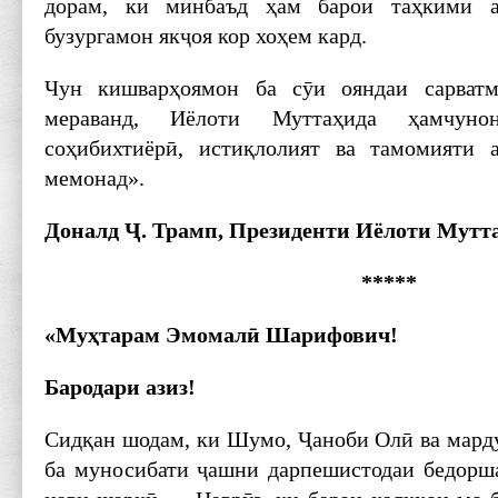
дорам, ки минбаъд ҳам барои таҳкими а
бузургамон якҷоя кор хоҳем кард.
Чун кишварҳоямон ба сӯи ояндаи сарватм
мераванд, Иёлоти Муттаҳида ҳамчуно
соҳибихтиёрӣ, истиқлолият ва тамомияти 
мемонад».
Доналд Ҷ. Трамп, Президенти Иёлоти Мутт
*****
«Муҳтарам Эмомалӣ Шарифович!
Бародари азиз!
Сидқан шодам, ки Шумо, Ҷаноби Олӣ ва мард
ба муносибати ҷашни дарпешистодаи бедорша