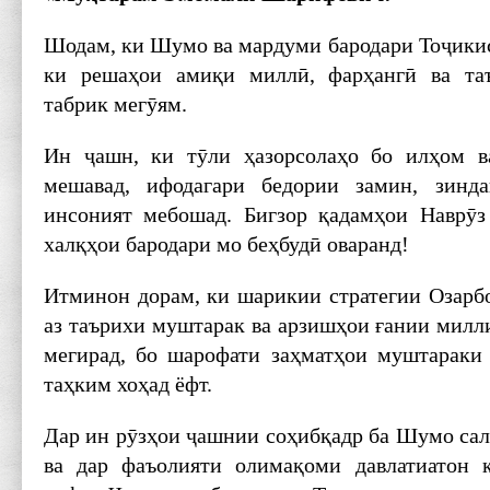
Шодам, ки Шумо ва мардуми бародари Тоҷикис
ки решаҳои амиқи миллӣ, фарҳангӣ ва та
табрик мегӯям.
Ин ҷашн, ки тӯли ҳазорсолаҳо бо илҳом в
мешавад, ифодагари бедории замин, зинд
инсоният мебошад. Бигзор қадамҳои Наврӯз
халқҳои бародари мо беҳбудӣ оваранд!
Итминон дорам, ки шарикии стратегии Озарбо
аз таърихи муштарак ва арзишҳои ғании мил
мегирад, бо шарофати заҳматҳои муштараки
таҳким хоҳад ёфт.
Дар ин рӯзҳои ҷашнии соҳибқадр ба Шумо сал
ва дар фаъолияти олимақоми давлатиатон 