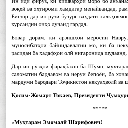
Ин иди фируз, ки кишварҳои моро бо анъана
воқеӣ ва эҳтироми ҳамдигар мепайвандад, рам
Бигзор дар ин рузи бузург ваҳдати халкҳоям
хурсандии онҳо дучанд гардад.
Бовар дорам, ки арзишҳои меросии Наврӯ
муносибатҳои байнидавлатии мо, ки ба нек
расидан ба ҳадафҳои олӣ нигаронида шудаанд,
Дар ин рӯзҳои фараҳбахш ба Шумо, муҳтар
саломатии бардавом ва неруи бепоён, ба хона
мардуми бародари Тоҷикистон некуаҳволӣ ва 
Қосим-Жомарт Токаев, Президенти Ҷумҳур
*****
«
Муҳтарам Эмомалӣ Шарифович!