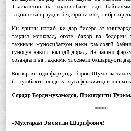
Тоҷикистон ба муносибати иди байналми
таҳният ва орзуҳои беҳтарини инҷонибро ирс
Ин ҷашни наҷиб, ки дар бисёре аз кишварҳо
таҷлил мешавад, оғози баҳор ва бедории т
таҳкими муносибатҳои неки ҳамсоягӣ байни
гуногун нақши калидӣ дорад. Ин ҷашни фарху
созандагӣ ва таҳкими ҳиссиёти башардӯстӣ да
Бигзор ин иди фархунда барои Шумо ва там
бо хушбахтӣ, шодӣ ва муваффакиятҳои нав хот
Сердар Бердимуҳамедов, Президенти Туркм
*****
«Муҳтарам Эмомалӣ Шарифович!