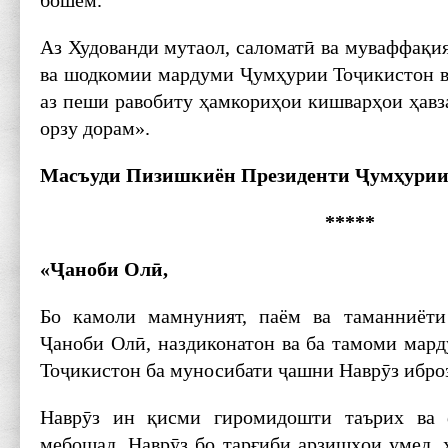
бошем.
Аз Худованди мутаол, саломатӣ ва муваффақи
ва шодкомии мардуми Ҷумҳурии Тоҷикистон в
аз пеши равобиту ҳамкориҳои кишварҳои ҳавз
орзу дорам».
Масъуди Пизишкиён Президенти Ҷумҳурии
*****
«Ҷаноби Олӣ,
Бо камоли мамнуният, паём ва таманниёт
Ҷаноби Олӣ, наздиконатон ва ба тамоми мар
Тоҷикистон ба муносибати ҷашни Наврӯз ибро
Наврӯз ин қисми гиромидошти таърих ва 
мебошад. Наврӯз бо тарғиби арзишҳои умед, 