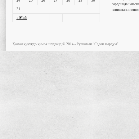
24
25
26
27
28
29
30
гардонида намеш
31
навиштани нишон
« Май
Ҳамаи ҳуқуқҳо ҳимоя шудаанд © 2014 - Рӯзномаи "Садои мардум".