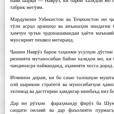
нави шарқӣ — Наврӯз, ки барои халқҳои мо б
табрик мегӯям.
Мардумони Узбекистон ва Тоҷикистон ин ҷа
тӯли асрҳо арзишҳо ва анъанаҳои зиндагии 
ҳамчун ҷузъи ҷудонашавандаи ҳаёти маънавӣ
муосирият пешвоз мегиранд.
Ҷашни Наврӯз барои таҳкими усулҳои дӯстии 
ризоияти мутаносибаи байни халқҳои мо, ки
чандинасра пайванданд, аҳамияти хосса дорад.
Итминон дорам, ки бо саъю талошҳои мушта
олӣ шарикии стратегӣ ва муносибатҳои ҳам
эътимод ва дастгирии ҳамдигар минбаъд низ б
Дар ин рӯзҳои фараҳманду фирӯз ба Шумо
саодати оилавӣ ва дар фаъолияти пурмасъ