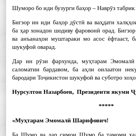
Шуморо бо иди бузурги баҳор – Наврӯз табрик
Бигзор ин иди баҳор дӯстӣ ва ваҳдати халқҳ
ба ҳар хонадон шодиву фаровонӣ орад. Бигзор
ва анъанаҳои муштараки мо асос ёфтааст, 
шукуфоӣ оварад.
Дар ин рӯзи фархунда, муҳтарам Эмомал
саломатии бардавом, ба аҳли оилаатон нек
бародари Тоҷикистон шукуфоӣ ва суботро хоҳо
Нурсултон Назарбоев, Президенти якуми 
*****
«Муҳтарам Эмомалӣ Шарифович!
Ба Шумо ва дар симои Шумо ба тамоми ха