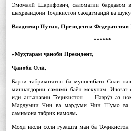
Эмомалӣ Шарифович, саломатии бардавом в
шаҳрвандони Тоҷикистон саодатмандӣ ва шуку
Владимир Путин, Президенти Федератсияи 
******
«Муҳтарам ҷаноби Президент,
Ҷаноби Олӣ,
Барои табрикотатон ба муносибати Соли на
миннатдории самимӣ баён мекунам. Иҷозат 
иди анъанавии Тоҷикистон — Наврӯз аз н
Мардумии Чин ва мардуми Чин Шумо ва 
самимона табрик намоям.
Моҳи июли соли гузашта ман ба Тоҷикистон 