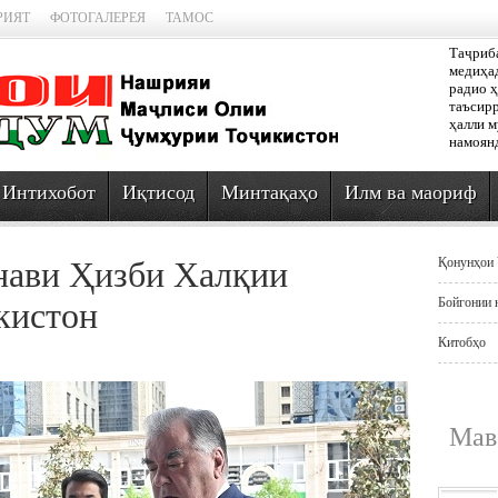
РИЯТ
ФОТОГАЛЕРЕЯ
ТАМОС
Таҷриб
медиҳад
радио ҳ
таъсирр
ҳалли 
намоян
Интихобот
Иқтисод
Минтақаҳо
Илм ва маориф
нави Ҳизби Халқии
Қонунҳои 
Бойгонии 
кистон
Китобҳо
Мав