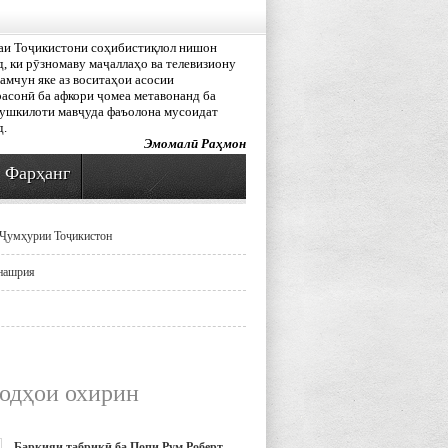
аи Тоҷикистони соҳибистиқлол нишон
, ки рӯзномаву маҷаллаҳо ва телевизиону
амчун яке аз воситаҳои асосии
асонӣ ба афкори ҷомеа метавонанд ба
мушкилоти мавҷуда фаъолона мусоидат
д.
Эмомалӣ Раҳмон
Фарҳанг
Ҷумҳурии Тоҷикистон
нашрия
одҳои охирин
Барқияи табрикӣ ба Попи Рум Роберт