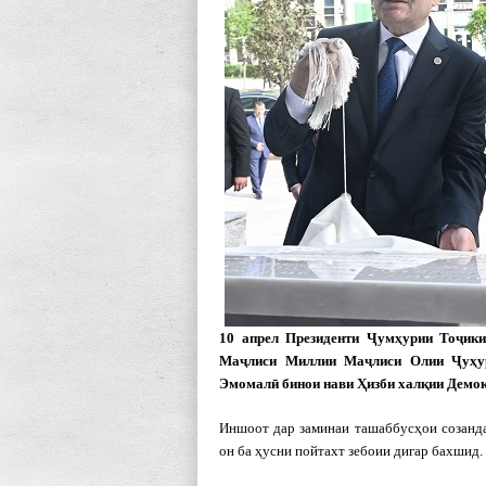
10 апрел Президенти Ҷумҳурии Тоҷик
Маҷлиси Миллии Маҷлиси Олии Ҷуҳур
Эмомалӣ бинои нави Ҳизби халқии Демок
Иншоот дар заминаи ташаббусҳои созанд
он ба ҳусни пойтахт зебоии дигар бахшид.