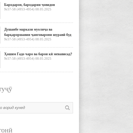
Бародарон, бародарии ҷовидон
№57-58 (4953-4954) 08.05.2025
Душанбе маркази муолиҷа ва
барқароршавии ҷанговарони шуравӣ буд
№57-58 (4953-4954) 08.05.2025
Ҳошим Гадо чаро ва барои кӣ менависад?
№57-58 (4953-4954) 08.05.2025
туҷӯ
гонӣ