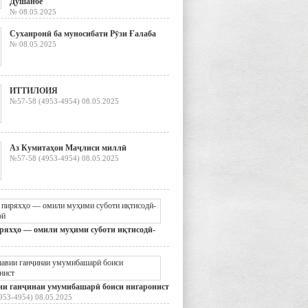
Душанбе
№ 08.05.2025
Суханронӣ ба муносибати Рӯзи Ғалаба
№ 08.05.2025
ИТТИЛОИЯ
№57-58 (4953-4954) 08.05.2025
Аз Кумитаҳои Маҷлиси миллӣ
№57-58 (4953-4954) 08.05.2025
ряхҳо — омили муҳими суботи иқтисодӣ-
953-4954) 08.05.2025
и ганҷинаи умумибашарӣ боиси нигаронист
953-4954) 08.05.2025