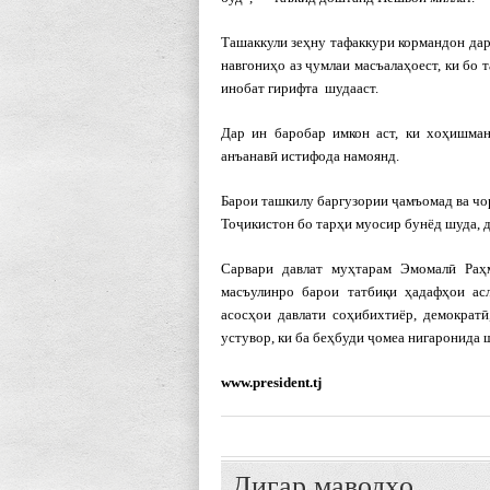
Ташаккули зеҳну тафаккури кормандон да
навгониҳо аз ҷумлаи масъалаҳоест, ки бо 
инобат гирифта шудааст.
Дар ин баробар имкон аст, ки хоҳишма
анъанавӣ истифода намоянд.
Барои ташкилу баргузории ҷамъомад ва ч
Тоҷикистон бо тарҳи муосир бунёд шуда, 
Сарвари давлат муҳтарам Эмомалӣ Раҳ
масъулинро барои татбиқи ҳадафҳои ас
асосҳои давлати соҳибихтиёр, демократӣ
устувор, ки ба беҳбуди ҷомеа нигаронида 
www.president.tj
Дигар маводҳо