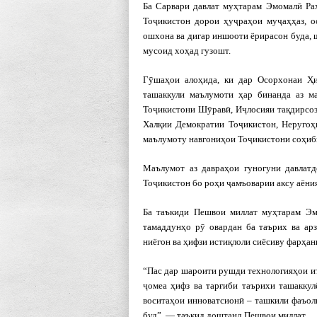
Ба Сарвари давлат муҳтарам Эмомалӣ Ра
Тоҷикистон дорои ҳуҷраҳои муҷаҳҳаз, ос
ошхона ва дигар иншооти ёрирасон буда,
мусоид хоҳад гузошт.
Гӯшаҳои алоҳида, ки дар Осорхонаи Ҳи
ташаккули маълумоти ҳар бинанда аз м
Тоҷикистони Шӯравӣ, Иҷлосияи тақдирсо
Халқии Демократии Тоҷикистон, Неругоҳ
маълумоту навгониҳои Тоҷикистони соҳиби
Маълумот аз давраҳои гуногуни давлатд
Тоҷикистон бо роҳи ҷамъоварии аксу аёни
Ба таъкиди Пешвои миллат муҳтарам Э
тамаддунҳо рӯ овардан ба таърих ва ар
ниёгон ва ҳифзи истиқлоли сиёсиву фарҳан
“Пас дар шароити рушди технологияҳои и
ҷомеа ҳифз ва тарғиби таърихи ташакку
воситаҳои инноватсионӣ – ташкили фаъол
буд”, — таъкид доштанд Пешвои миллат.