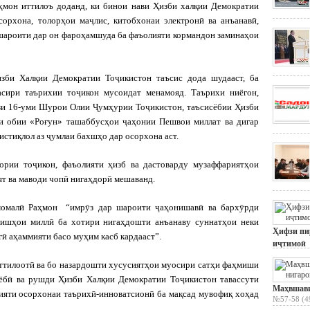
ҳмон иттилоъ доданд, ки бинои нави Ҳизби халқии Демократии
орхона, толорҳои маҷлис, китобхонаи электронӣ ва анъанавӣ,
 шароити дар он фароҳамшуда ба фаъолияти кормандон заминаҳои
зби Халқии Демократии Тоҷикистон таъсис дода шудааст, ба
асири таърихии тоҷикон мусоидат менамояд. Таърихи ниёгон,
зи 16-уми Шурои Олии Ҷумҳурии Тоҷикистон, таъсисёбии Ҳизби
и обии «Роғун» ташаббусҳои ҷаҳонии Пешвои миллат ва дигар
стиқлол аз ҷумлаи бахшҳо дар осорхона аст.
ории тоҷикон, фаъолияти ҳизб ва дастоварду музаффариятҳои
ят ва маводи чопӣ нигаҳдорӣ мешаванд.
момалӣ Раҳмон “имрӯз дар шароити ҷаҳонишавӣ ва бархӯрди
зишҳои миллӣ ба хотири нигаҳдошти анъанаву суннатҳои неки
Ҳифзи пи
гӣ аҳаммияти басо муҳим касб кардааст”.
иҷтимоӣ
№57-58 (4
ттилоотӣ ва бо назардошти хусусиятҳои муосири сатҳи фаҳмиши
лёбӣ ва рушди Ҳизби Халқии Демократии Тоҷикистон тавассути
Маҳвшави
ияти осорхонаи таърихӣ-инноватсионӣ ба мақсад мувофиқ хоҳад
№57-58 (4