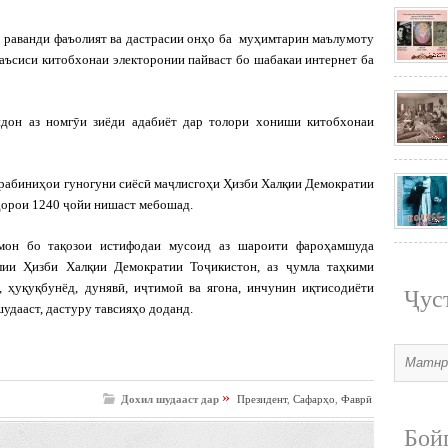
р раванди фаъолият ва дастрасии онҳо ба муҳимтарин маълумоту
таъсиси китобхонаи электоронии пайваст бо шабакаи интернет ба
ндон аз номгӯи зиёди адабиёт дар толори хониши китобхонаи
орабиниҳои гуногуни сиёсӣ маҷлисгоҳи Ҳизби Халқии Демократии
дорои 1240 ҷойи нишаст мебошад.
мон бо тақозои истифодаи мусоид аз шароити фароҳамшуда
лии Ҳизби Халқии Демократии Тоҷикистон, аз ҷумла таҳкими
, ҳуқуқбунёд, дунявӣ, иҷтимоӣ ва ягона, инчунин иқтисодиёти
Ҷус
шудааст, дастуру тавсияҳо доданд.
»
Дохил шудааст дар
Президент
,
Сафарҳо
,
Фаврӣ
Бой