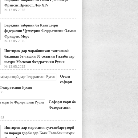
Фрэнсис Превост, Лео XIV
№ 12.05.2025
Барқияи табрикӣ ба Кантслери
федералии Ҷумҳурии Федеративии Олмон
Фридрих Мерс
№ 12.05.2025
Иштирок дар чорабиниҳои тантанавӣ
бахшида ба ҷашни 80-солагии Ғалаба дар
шаҳри Москваи Федератсияи Русия
№ 12.05.2025
Оғози
сафари
 Федератсияи Русия
025
Сафари корӣ ба
Федератсияи
025
Иштирок дар маросими гулчанбаргузорӣ
ва паради ҳарбӣ дар Боғи Ғалабаи шаҳри