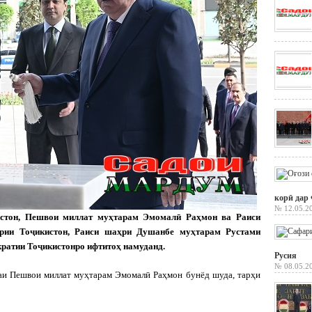
корӣ дар
№ 12.05.2
истон, Пешвои миллат муҳтарам Эмомалӣ Раҳмон ва Раиси
ии Тоҷикистон, Раиси шаҳри Душанбе муҳтарам Рустами
ратии Тоҷикистонро ифтитоҳ намуданд.
Русия
№ 08.05.2
аи Пешвои миллат муҳтарам Эмомалӣ Раҳмон бунёд шуда, тарҳи