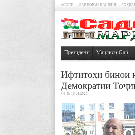
АСОСӢ
ДАР БОРАИ НАШРИЯ
РОҲБА
Президент
Маҷлиси Олӣ
Ифтитоҳи бинои 
Демократии Тоҷи
№ 10.04.2025