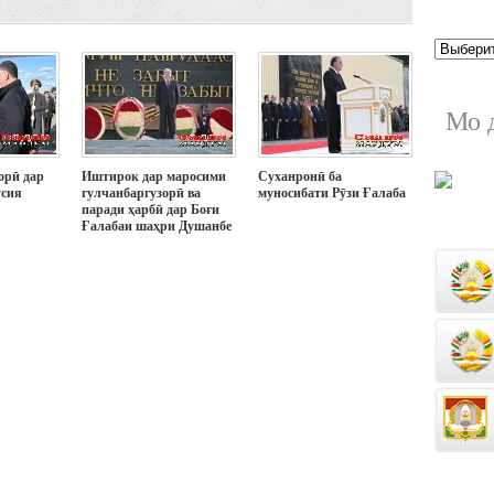
Мо 
орӣ дар
Иштирок дар маросими
Суханронӣ ба
усия
гулчанбаргузорӣ ва
муносибати Рӯзи Ғалаба
паради ҳарбӣ дар Боғи
Ғалабаи шаҳри Душанбе