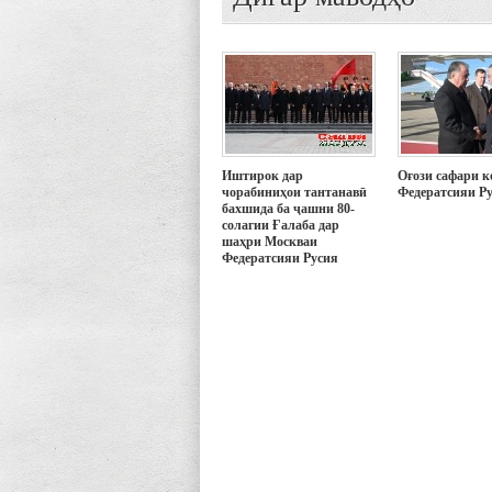
Иштирок дар
Оғози сафари к
чорабиниҳои тантанавӣ
Федератсияи Р
бахшида ба ҷашни 80-
солагии Ғалаба дар
шаҳри Москваи
Федератсияи Русия