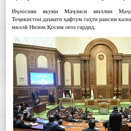
Иҷлосияи якуми Маҷлиси миллии Маҷ
Тоҷикистон даъвати ҳафтум таҳти раисии кал
миллӣ Низом Қосим оғоз гардид.