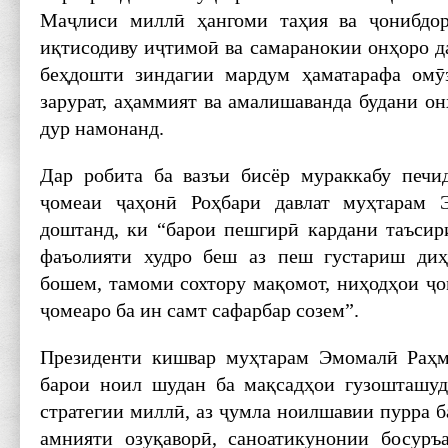
Маҷлиси миллӣ ҳангоми таҳия ва ҷонибдо
иқтисодиву иҷтимоӣ ва самаранокии онҳоро д
беҳдошти зиндагии мардум ҳаматарафа омӯз
зарурат, аҳаммият ва амалишаванда будани он
дур намонанд.
Дар робита ба вазъи бисёр мураккабу печи
ҷомеаи ҷаҳонӣ Роҳбари давлат муҳтарам 
доштанд, ки “барои пешгирӣ кардани таъси
фаъолияти худро беш аз пеш густариш ди
бошем, тамоми сохтору мақомот, ниҳодҳои ҷо
ҷомеаро ба ин самт сафарбар созем”.
Президенти кишвар муҳтарам Эмомалӣ Раҳм
барои ноил шудан ба мақсадҳои гузошташуд
стратегии миллӣ, аз ҷумла ноилшавии пурра б
амнияти озуқаворӣ, саноатикунонии босуръ