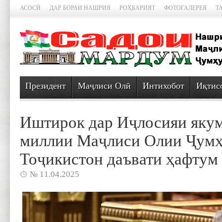
АСОСӢ
ДАР БОРАИ НАШРИЯ
РОҲБАРИЯТ
ФОТОГАЛЕРЕЯ
Т
Президент
Маҷлиси Олӣ
Интихобот
Иқтис
Иштирок дар Иҷлосияи яку
миллии Маҷлиси Олии Ҷум
Тоҷикистон даъвати ҳафтум
№ 11.04.2025