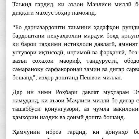
Таъкид гардид, ки аъзои Маҷлиси миллӣ б
диққати махсус зоҳир намоянд.
“Бо дарназардошти таъмини ҳадафҳои рушди
бардоштани некуаҳволии мардум бояд қонунҳ
ки барои таҳкими истиқлоли давлатӣ, амният
устувори иқтисодӣ, иҷтимоӣ ва фарҳангӣ, боз
вазъи соҳаҳои маориф, тандурустӣ, обод
самараноку сарфакоронаи замин ва дигар сарв
бошанд”, изҳор доштанд Пешвои миллат.
Дар ин зимн Роҳбари давлат муҳтарам Э
намуданд, ки аъзои Маҷлиси миллӣ бо дигар 
ташаббуси қонунгузорӣ, аз ҷумла вакилон
ҳамкории наздик ва доимӣ дошта бошанд.
Ҳамчунин иброз гардид, ки қонунҳо бо