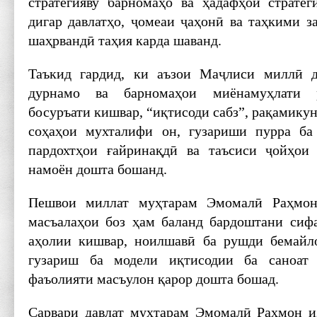
стратегияву барномаҳо ва ҳадафҳои страте
дигар давлатҳо, ҷомеаи ҷаҳонӣ ва таҳкими 
шаҳрвандӣ таҳия карда шаванд.
Таъкид гардид, ки аъзои Маҷлиси миллӣ д
дурнамо ва барномаҳои миёнамуҳлати р
босуръати кишвар, “иқтисоди сабз”, рақамику
соҳаҳои мухталифи он, гузариши пурра ба 
пардохтҳои ғайринақдӣ ва таъсиси ҷойҳои
намоён дошта бошанд.
Пешвои миллат муҳтарам Эмомалӣ Раҳмон
масъалаҳои боз ҳам баланд бардоштани сиф
аҳолии кишвар, ноилшавӣ ба рушди бемайл
гузариш ба модели иқтисодии ба саноат 
фаъолияти масъулон қарор дошта бошад.
Сарвари давлат муҳтарам Эмомалӣ Раҳмон и