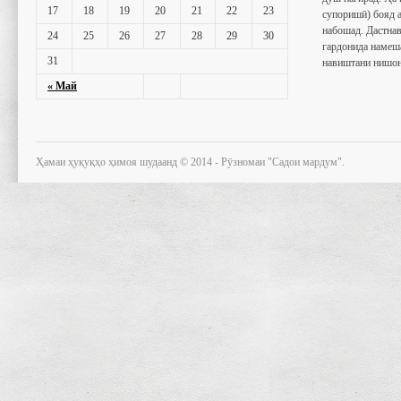
17
18
19
20
21
22
23
супоришӣ) бояд 
набошад. Дастнав
24
25
26
27
28
29
30
гардонида намеш
31
навиштани нишон
« Май
Ҳамаи ҳуқуқҳо ҳимоя шудаанд © 2014 - Рӯзномаи "Садои мардум".