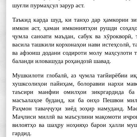
шуғли пурмаҳсул зарур аст.
Таъкид карда шуд, ки танҳо дар ҳамкории з
имкон аст, ҳамаи имкониятҳои рушди соҳаҳо
ҷумла саноати маъдан, сабук ва хӯрокворӣ, 
васила ташкили корхонаҳои нави истеҳсолӣ, т
ва афзоиш додани содироти молу маҳсулоти т
баланди иловашуда роҳандозӣ шавад.
Мушкилоти глобалӣ, аз ҷумла тағйирёбии иқ
хушксолиҳои пайиҳам, болоравии нархи мав
таъсири манфии омилҳои зикргардида ба 
масъалаҳое буданд, ки ба онҳо Пешвои ми
Раҳмон таваҷҷуҳи зиёд зоҳир намуданд. Ма
Маҷлиси миллӣ ва маъсулини мақомоти иҷро
вилоятҳо ва шаҳру ноҳияҳо барои ҳалли му
гардид.