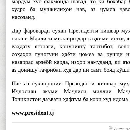
мардум хуб фаҳмонда шавад, то ки бохабар 
худро ба мушкилиҳои нав, аз ҷумла ҷаво
насозанд.
Дар фароварди сухан Президенти кишвар му
нақши Маҷлиси миллиро дар таҳкими истиқлол
ваҳдату ягонагӣ, қонунияту тартибот, вол
соҳаҳои гуногуни ҳаёти ҷомеа ва рушди 
назаррас арзёбӣ карда, изҳор намуданд, ки аъ
аз донишу таҷрибаи худ дар ин самт бояд кӯш
Пас аз суханронии Президенти кишвар му
Иҷлосияи якуми Маҷлиси миллии Маҷ
Тоҷикистон даъвати ҳафтум ба кори худ идома
www.president.tj
Дохил шуд