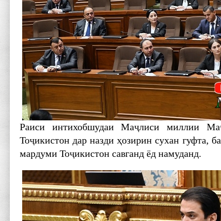
Раиси интихобшудаи Маҷлиси миллии Ма
Тоҷикистон дар назди ҳозирин сухан гуфта, ба
мардуми Тоҷикистон савганд ёд намуданд.