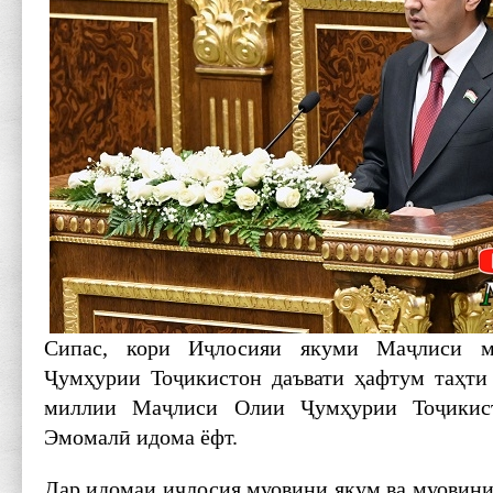
Сипас, кори Иҷлосияи якуми Маҷлиси 
Ҷумҳурии Тоҷикистон даъвати ҳафтум таҳти
миллии Маҷлиси Олии Ҷумҳурии Тоҷикис
Эмомалӣ идома ёфт.
Дар идомаи иҷлосия муовини якум ва муовин