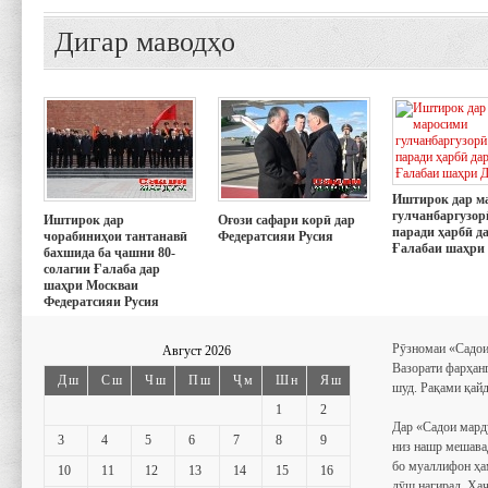
Дигар маводҳо
Иштирок дар м
гулчанбаргузор
Иштирок дар
Оғози сафари корӣ дар
паради ҳарбӣ д
чорабиниҳои тантанавӣ
Федератсияи Русия
Ғалабаи шаҳри
бахшида ба ҷашни 80-
солагии Ғалаба дар
шаҳри Москваи
Федератсияи Русия
Рӯзномаи «Садои
Август 2026
Вазорати фарҳан
Дш
Сш
Чш
Пш
Ҷм
Шн
Яш
шуд. Рақами қайд
1
2
Дар «Садои мард
3
4
5
6
7
8
9
низ нашр мешава
бо муаллифон ҳа
10
11
12
13
14
15
16
дӯш нагирад. Ҳаҷ