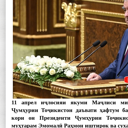
11 апрел иҷлосияи якуми Маҷлиси м
Ҷумҳурии Тоҷикистон даъвати ҳафтум бар
кори он Президенти Ҷумҳурии Тоҷики
муҳтарам Эмомалӣ Раҳмон иштирок ва сух