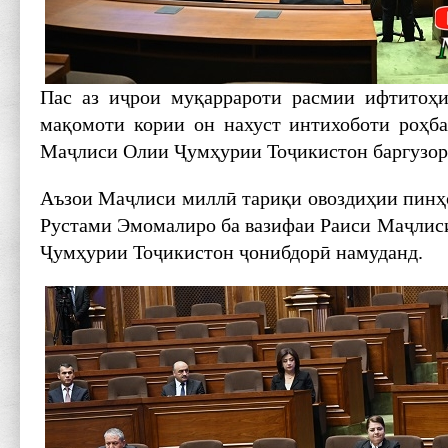
Пас аз иҷрои муқаррароти расмии ифтитоҳ
мақомоти кории он нахуст интихоботи роҳб
Маҷлиси Олии Ҷумҳурии Тоҷикистон баргузор 
Аъзои Маҷлиси миллӣ тариқи овоздиҳии пинҳ
Рустами Эмомалиро ба вазифаи Раиси Маҷли
Ҷумҳурии Тоҷикистон ҷонибдорӣ намуданд.