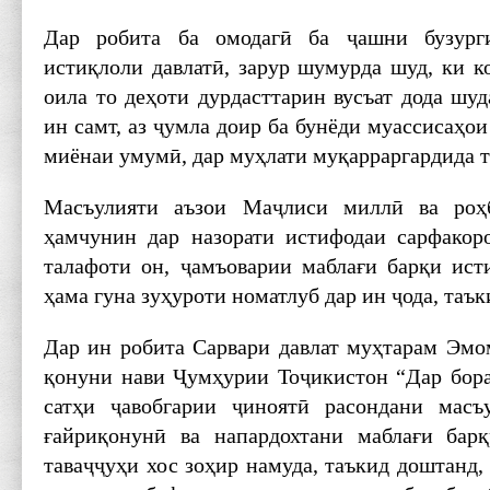
Дар робита ба омодагӣ ба ҷашни бузург
истиқлоли давлатӣ, зарур шумурда шуд, ки к
оила то деҳоти дурдасттарин вусъат дода шу
ин самт, аз ҷумла доир ба бунёди муассисаҳои
миёнаи умумӣ, дар муҳлати муқарраргардида т
Масъулияти аъзои Маҷлиси миллӣ ва роҳ
ҳамчунин дар назорати истифодаи сарфакор
талафоти он, ҷамъоварии маблағи барқи ис
ҳама гуна зуҳуроти номатлуб дар ин ҷода, таък
Дар ин робита Сарвари давлат муҳтарам Эмо
қонуни нави Ҷумҳурии Тоҷикистон “Дар бораи
сатҳи ҷавобгарии ҷиноятӣ расондани масъ
ғайриқонунӣ ва напардохтани маблағи бар
таваҷҷуҳи хос зоҳир намуда, таъкид доштанд, 