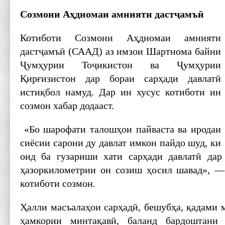
Созмони Аҳдномаи амнияти дастҷамъӣ
Котиботи Созмони Аҳдномаи амнияти
дастҷамъӣ (СААД) аз имзои Шартнома байни
Ҷумҳурии Тоҷикистон ва Ҷумҳурии
Қирғизистон дар бораи сарҳади давлатӣ
истиқбол намуд. Дар ин хусус котиботи ин
созмон хабар додааст.
«Бо шарофати талошҳои пайваста ва иродаи
сиёсии сарони ду давлат имкон пайдо шуд, ки
оид ба гузариши хати сарҳади давлатӣ дар
ҳазор­километрии он созиш ҳосил шавад», —
котиботи созмон.
Ҳалли масъалаҳои сарҳадӣ, бешубҳа, қадами 
ҳамкории минтақавӣ, баланд бардош­тани