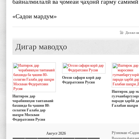
байналмилалӣ ва ҷомеаи ҷаҳонӣ гарму самимӣ
«Садои мардум»
Дохил ш
Дигар маводҳо
Оғози сафари корӣ дар
Федератсияи Русия
Иштирок дар м
Иштирок дар
гулчанбаргузор
чорабиниҳои тантанавӣ
паради ҳарбӣ д
бахшида ба ҷашни 80-
Ғалабаи шаҳри
солагии Ғалаба дар
шаҳри Москваи
Федератсияи Русия
Рӯзномаи «Садои
Август 2026
Вазорати фарҳан