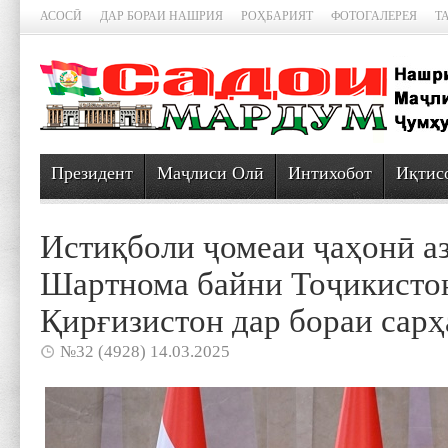
АСОСӢ
ДАР БОРАИ НАШРИЯ
РОҲБАРИЯТ
ФОТОГАЛЕРЕЯ
Т
Президент
Маҷлиси Олӣ
Интихобот
Иқтис
Истиқболи ҷомеаи ҷаҳонӣ а
Шартнома байни Тоҷикисто
Қирғизистон дар бораи сарҳ
№32 (4928) 14.03.2025