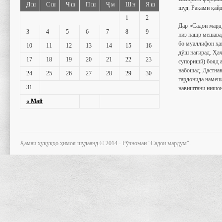
Дш
Сш
Чш
Пш
Ҷм
Шн
Яш
шуд. Рақами қайд
1
2
Дар «Садои мард
3
4
5
6
7
8
9
низ нашр мешава
бо муаллифон ҳа
10
11
12
13
14
15
16
дӯш нагирад. Ҳаҷ
17
18
19
20
21
22
23
супоришӣ) бояд 
набошад. Дастнав
24
25
26
27
28
29
30
гардонида намеш
31
навиштани нишон
« Май
Ҳамаи ҳуқуқҳо ҳимоя шудаанд © 2014 - Рӯзномаи "Садои мардум".