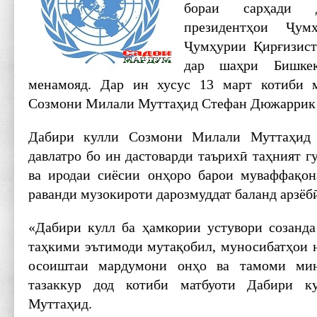
бораи сарҳади 
президентҳои Ҷум
Ҷумҳурии Қирғизист
дар шаҳри Бишке
менамояд. Дар ин хусус 13 март котиби 
Созмони Милали Муттаҳид Стефан Дюжаррик 
Дабири кулли Созмони Милали Муттаҳид
давлатро бо ин дастоварди таърихӣ таҳният гу
ва иродаи сиёсии онҳоро барои муваффақон
раванди музокироти дарозмуддат баланд арзёбӣ
«Дабири кулл ба ҳамкории устувори созанда
таҳкими эътимоди мутақобил, муносибатҳои н
осоиштаи мардумони онҳо ва тамоми ми
тазаккур дод котиби матбуоти Дабири 
Муттаҳид.