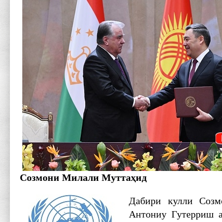
Созмони Милали Муттаҳид
Дабири кулли Соз
Антониу Гутерриш 