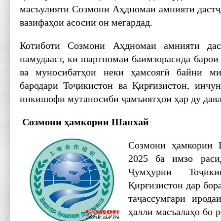
масъулияти Созмони Аҳдномаи амнияти дастҷ
вазифаҳои асосии он мегардад.
Котиботи Созмони Аҳдномаи амнияти дас
намудааст, ки шартномаи баимзорасида барои
ва муносибатҳои неки ҳамсоягӣ байни ми
бародари Тоҷикистон ва Қирғизистон, инчу
инкишофи мутаносиби ҷамъиятҳои ҳар ду давл
Созмони ҳамкории Шанхай
Созмони ҳамкории 
2025 ба имзо рас
Ҷумҳурии Тоҷик
Қирғизистон дар бора
таҷассумгари ирода
ҳалли масъалаҳо бо 