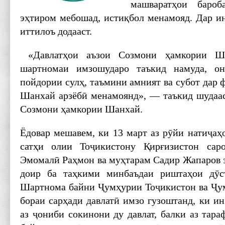
машваратҳои бароб
эҳтиром мебошад, истиқбол менамояд. Дар ин
иттилоъ додааст.
«Давлатҳои аъзои Созмони ҳамкории Ша
шартномаи имзошударо таъкид намуда, он
пойдории сулҳ, таъмини амният ва субот дар
Шанхай арзёбӣ менамоянд», — таъкид шудаас
Созмони ҳамкории Шанхай.
Ёдовар мешавем, ки 13 март аз рӯйи натиҷаҳ
сатҳи олии Тоҷикистону Қирғизистон сар
Эмомалӣ Раҳмон ва муҳтарам Садир Жапаров 
доир ба таҳкими минбаъдаи риштаҳои дӯс
Шартнома байни Ҷумҳурии Тоҷикистон ва Ҷу
бораи сарҳади давлатӣ имзо гузоштанд, ки и
аз ҷониби сокинони ду давлат, балки аз тар