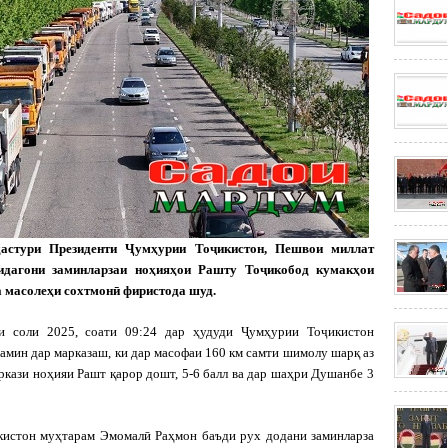
дас­тури Президенти Ҷумҳурии Тоҷикистон, Пешвои миллат
дагони заминларзаи ноҳияҳои Рашту Тоҷикобод кумакҳои
а масолеҳи сохтмонӣ фиристода шуд.
и соли 2025, соати 09:24 дар ҳудуди Ҷумҳурии Тоҷикистон
замин дар марказаш, ки дар масофаи 160 км самти шимолу шарқ аз
ркази ноҳияи Рашт қарор дошт, 5-6 балл ва дар шаҳри Душанбе 3
истон муҳтарам Эмомалӣ Раҳмон баъди рух додани заминларза