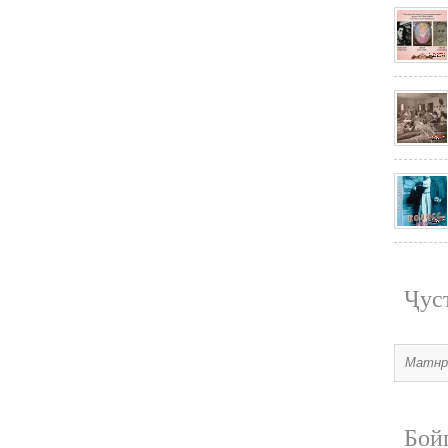
Ҷус
Бой