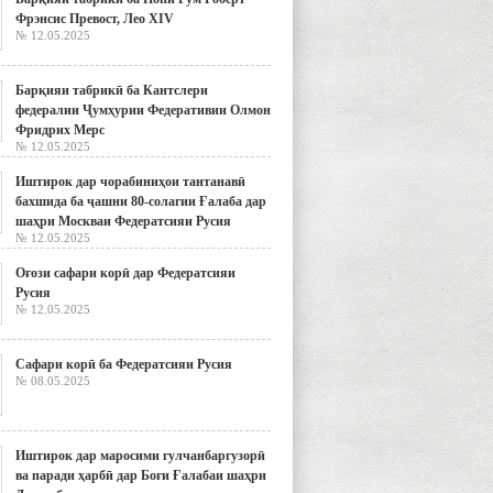
Фрэнсис Превост, Лео XIV
№ 12.05.2025
Барқияи табрикӣ ба Кантслери
федералии Ҷумҳурии Федеративии Олмон
Фридрих Мерс
№ 12.05.2025
Иштирок дар чорабиниҳои тантанавӣ
бахшида ба ҷашни 80-солагии Ғалаба дар
шаҳри Москваи Федератсияи Русия
№ 12.05.2025
Оғози сафари корӣ дар Федератсияи
Русия
№ 12.05.2025
Сафари корӣ ба Федератсияи Русия
№ 08.05.2025
Иштирок дар маросими гулчанбаргузорӣ
ва паради ҳарбӣ дар Боғи Ғалабаи шаҳри