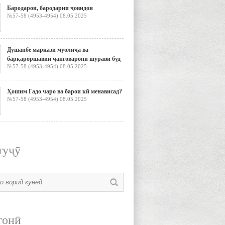
Бародарон, бародарии ҷовидон
№57-58 (4953-4954) 08.05.2025
Душанбе маркази муолиҷа ва
барқароршавии ҷанговарони шуравӣ буд
№57-58 (4953-4954) 08.05.2025
Ҳошим Гадо чаро ва барои кӣ менависад?
№57-58 (4953-4954) 08.05.2025
туҷӯ
гонӣ