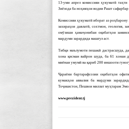
13-уми апрел комиссияи ҳукуматӣ таҳт
Зиёзода ба ноҳияҳои водии Рашт сафарбар 
Комиссияи ҳукуматӣ иборат аз роҳбарону 
захираҳои давлатӣ, сохтмон, геология, 
омӯзиши ҳамаҷонибаи оқибатҳои заминл
мардуми зарардида машғул аст.
Тибқи маълумоти пешакӣ дастрасшуда, да
хона қисман вайрон шуда, ба 61 хонаи д
миёнаи умумӣ ва қариб 200 иншооти гуног
Ҷараёни бартарафсозии оқибатҳои офат
кумакҳои аввалия ба мардуми зарардид
Тоҷикистон, Пешвои миллат муҳтарам Эмо
www.prezident.tj