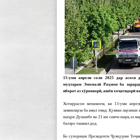
15-уми апрели соли 2025 дар асоси 
муҳтарам Эмомалӣ Раҳмон ба зарарди
иборат аз хӯрокворӣ, ашёи хоҷагидорӣ в
Хотиррасон менамоем, ки 13-уми апрел
заминларза ба амал омад. Қувваи ларзиши 
шаҳри Душанбе ва 21 км самти шарқ аз ма
баллро ташкил дод.
Бо супориши Президенти Ҷумҳурии Тоҷик