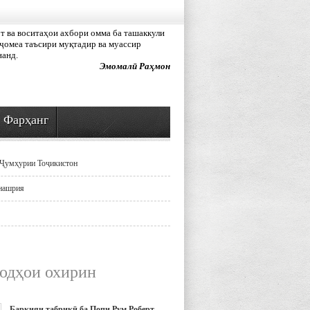
 ва воситаҳои ахбори омма ба ташаккули
ҷомеа таъсири муқтадир ва муассир
нанд.
Эмомалӣ Раҳмон
Фарҳанг
Ҷумҳурии Тоҷикистон
нашрия
одҳои охирин
Барқияи табрикӣ ба Попи Рум Роберт