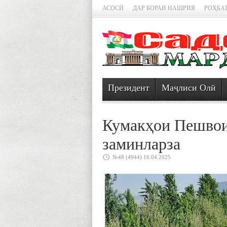
АСОСӢ
ДАР БОРАИ НАШРИЯ
РОҲБА
Президент
Маҷлиси Олӣ
Кумакҳои Пешвои
заминларза
№48 (4944) 16.04.2025