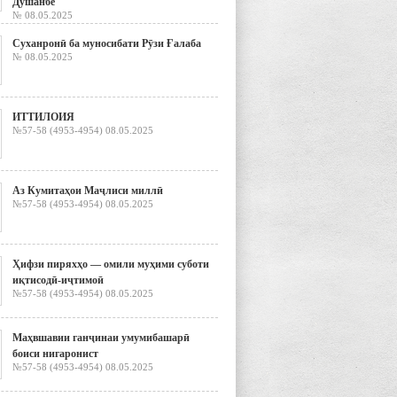
Душанбе
№ 08.05.2025
Суханронӣ ба муносибати Рӯзи Ғалаба
№ 08.05.2025
ИТТИЛОИЯ
№57-58 (4953-4954) 08.05.2025
Аз Кумитаҳои Маҷлиси миллӣ
№57-58 (4953-4954) 08.05.2025
Ҳифзи пиряхҳо — омили муҳими суботи
иқтисодӣ-иҷтимоӣ
№57-58 (4953-4954) 08.05.2025
Маҳвшавии ганҷинаи умумибашарӣ
боиси нигаронист
№57-58 (4953-4954) 08.05.2025