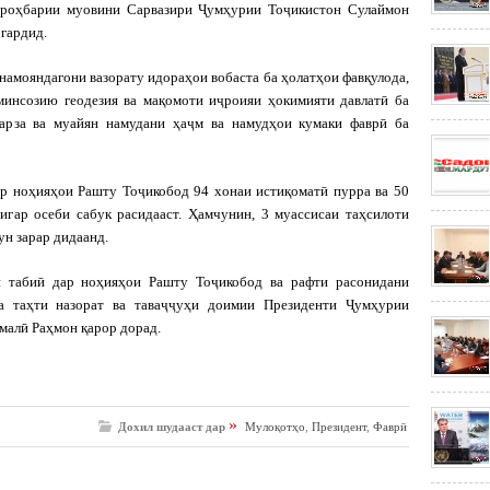
и роҳбарии муовини Сарвазири Ҷумҳурии Тоҷикистон Сулаймон
гардид.
намояндагони вазорату идораҳои вобаста ба ҳолатҳои фавқулода,
заминсозию геодезия ва мақомоти иҷроияи ҳокимияти давлатӣ ба
арза ва муайян намудани ҳаҷм ва намудҳои кумаки фаврӣ ба
р ноҳияҳои Рашту Тоҷикобод 94 хонаи истиқоматӣ пурра ва 50
игар осеби сабук расидааст. Ҳамчунин, 3 муассисаи таҳсилоти
ун зарар дидаанд.
и табиӣ дар ноҳияҳои Рашту Тоҷикобод ва рафти расонидани
а таҳти назорат ва таваҷҷуҳи доимии Президенти Ҷумҳурии
малӣ Раҳмон қарор дорад.
»
Дохил шудааст дар
Мулоқотҳо
,
Президент
,
Фаврӣ