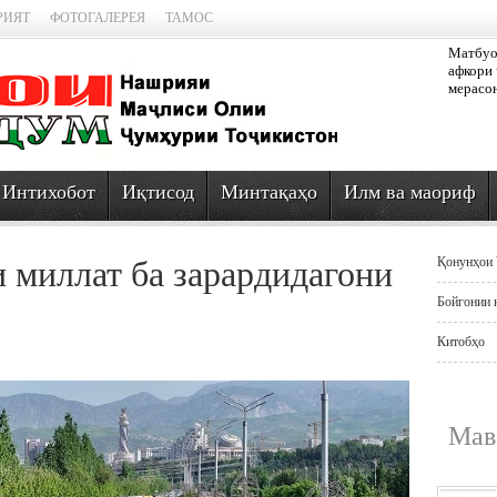
РИЯТ
ФОТОГАЛЕРЕЯ
ТАМОС
Матбуот
афкори 
мерасо
Интихобот
Иқтисод
Минтақаҳо
Илм ва маориф
 миллат ба зарардидагони
Қонунҳои 
Бойгонии 
Китобҳо
Мав