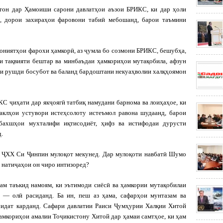
н дар Ҳамоиши сарони давлатҳои аъзои БРИКС, ки дар ҳоли
, дорои захираҳои фаровони табиӣ мебошанд, барои таъмини
ониятҳои фарохи ҳамкорӣ, аз ҷумла бо созмони БРИКС, бешубҳа,
 тақвияти бештар ва минбаъдаи ҳамкориҳои мутақобила, афзун
ни рушди босубот ва баланд бардоштани некуаҳволии халқҳоямон
КС ҷиҳати дар якҷоягӣ татбиқ намудани барнома ва лоиҳаҳое, ки
аклҳои устувори истеҳсолоту истеъмол равона шудаанд, барои
бахшҳои мухталифи иқтисодиёт, ҳифз ва истифодаи дурусти
.
ҶХХ Си Ҷинпин мулоқот мекунед. Дар мулоқоти навбатӣ Шумо
з натиҷаҳои он чиро интизоред?
м таъкид намоям, ки эътимоди сиёсӣ ва ҳамкории мутақобилаи
 — олӣ расиданд. Ба ин, пеш аз ҳама, сафарҳои мунтазам ва
оидат карданд. Сафари давлатии Раиси Ҷумҳурии Халқии Хитой
амкориҳои амалии Тоҷикистону Хитой дар ҳамаи самтҳое, ки ҳам