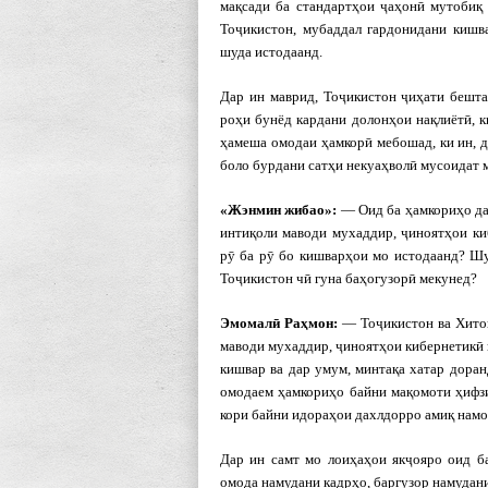
мақсади ба стандартҳои ҷаҳонӣ мутобиқ
Тоҷикистон, мубаддал гардонидани кишв
шуда истодаанд.
Дар ин маврид, Тоҷикис­тон ҷиҳати бешт
роҳи бунёд кардани долонҳои нақлиётӣ, 
ҳамеша омодаи ҳамкорӣ мебошад, ки ин, д
боло бурдани сатҳи некуаҳволӣ мусоидат 
«Жэнмин жибао»:
— Оид ба ҳамкориҳо да
интиқоли маводи мухаддир, ҷиноятҳои ки
рӯ ба рӯ бо кишварҳои мо истодаанд? Ш
Тоҷикистон чӣ гуна баҳогузорӣ мекунед?
Эмомал
ӣ Ра
ҳмон:
— Тоҷикистон ва Хитой
маводи мухаддир, ҷиноятҳои кибернетикӣ 
кишвар ва дар умум, минтақа хатар доран
омодаем ҳамкориҳо байни мақомоти ҳифзи
кори байни идораҳои дахлдорро амиқ намо
Дар ин самт мо лоиҳаҳои якҷояро оид ба
омода намудани кадрҳо, баргузор намудан