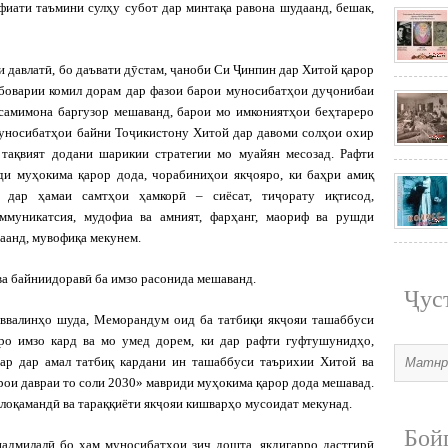
фиати таъмини сулҳу субот дар минтақа равона шудаанд, бешак,
и давлатӣ, бо даъвати дӯстам, ҷаноби Си Ҷинпин дар Хитой қарор
боварии комил дорам дар фазои барои муносибатҳои дуҷонибаи
 самимона баргузор мешаванд, барои мо имкониятҳои беҳтареро
уносибатҳои байни Тоҷикистону Хитой дар давоми солҳои охир
 тақвият додани шарикии стратегии мо муайян месозад. Рафти
и муҳокима қарор дода, чорабиниҳои якҷояро, ки баҳри амиқ
 дар ҳамаи самтҳои ҳамкорӣ – сиёсат, тиҷорату иқтисод,
коммуникатсия, мудофиа ва амният, фарҳанг, маориф ва рушди
аанд, мувофиқа мекунем.
ва байниидоравӣ ба имзо расонида мешаванд.
Ҷус
 аввалинҳо шуда, Меморандум оид ба тат­биқи якҷояи ташаббуси
ро имзо кард ва мо умед дорем, ки дар рафти гуфтушунидҳо,
ар дар амал татбиқ кардани ин ташаббуси таърихии Хитой ва
ои давраи то соли 2030» мавриди муҳокима қарор дода мешавад.
алоқамандӣ ва тараққиёти якҷояи кишварҳо мусоидат мекунад.
Бой
налмилалӣ бо ҳам муносибатҳои зич дошта, якдигарро дастгирӣ