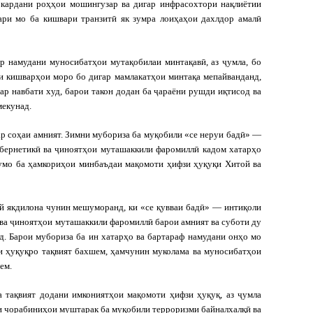
 кардани роҳҳои мошингузар ва дигар инфрасохтори нақлиётии
ари мо ба кишвари транзитӣ як зумра лоиҳаҳои дахлдор амалӣ
ар намудани муносибатҳои мутақобилаи минтақавӣ, аз ҷумла, бо
ки кишварҳои моро бо дигар мамлакатҳои минтақа мепайванданд,
ар навбати худ, барои такон додан ба ҷараёни рушди иқтисод ва
мекунад.
р соҳаи амният. Зимни мубориза ба муқобили «се неруи бадӣ» —
бернетикӣ ва ҷиноятҳои муташаккили фаромиллӣ кадом хатарҳо
умо ба ҳамкориҳои минбаъдаи мақомоти ҳифзи ҳуқуқи Хитой ва
 якдилона чунин мешуморанд, ки «се қувваи бадӣ» — интиқоли
ва ҷиноятҳои муташаккили фаромиллӣ барои амният ва суботи ду
д. Барои мубориза ба ин хатарҳо ва бартараф намудани онҳо мо
 ҳуқуқро тақвият бахшем, ҳамчунин муколама ва муносибатҳои
ем.
 тақвият додани имкониятҳои мақомоти ҳифзи ҳуқуқ, аз ҷумла
и чорабиниҳои муштарак ба муқобили терроризми байналхалқӣ ва