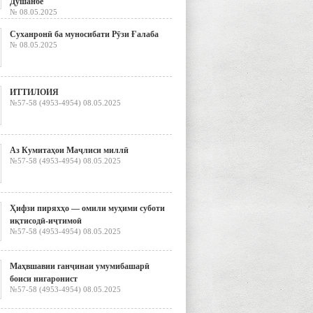
Душанбе
№ 08.05.2025
Суханронӣ ба муносибати Рӯзи Ғалаба
№ 08.05.2025
ИТТИЛОИЯ
№57-58 (4953-4954) 08.05.2025
Аз Кумитаҳои Маҷлиси миллӣ
№57-58 (4953-4954) 08.05.2025
Ҳифзи пиряхҳо — омили муҳими суботи
иқтисодӣ-иҷтимоӣ
№57-58 (4953-4954) 08.05.2025
Маҳвшавии ганҷинаи умумибашарӣ
боиси нигаронист
№57-58 (4953-4954) 08.05.2025