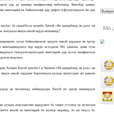
 барои ҳар ду кишвар манфиатовар мебошанд. Бинобар ҳамин,
ми минтақавӣ ва байналхалқӣ дар рафти гуфтушунидҳои мо дар
нисбат ба ташаббуси ҷониби Хитой «Як камарбанд, як роҳ» чӣ
Мо 
ва лоиҳаҳои якҷоя амалӣ карда мешаванд?
 шарикони сатҳи байналмилалӣ ҷиҳати амалӣ кардани як қатор
и минтақавидошта кор карда истодаем. Мо ҳамеша, ҳама гуна
мкориҳои тиҷоратӣ-иқтисодии минтақавӣ дар асоси манфиатҳои
дем ва мекунем.
рии Халқии Хитой ҷаноби Си Ҷинпин «Як камарбанд, як роҳ», ки
а якҷоя амалӣ кардани барномаҳои рушди иқтисодии мо равона
дорад ва метавонад пайвандгари Хитой бо дигар кишварҳои
ияи рушди некуаҳволии мардумон ба таври устувор ва муназзам
лиёти миллӣ ва минтақавӣ ба шумор меравад. Аз ин лиҳоз, бо