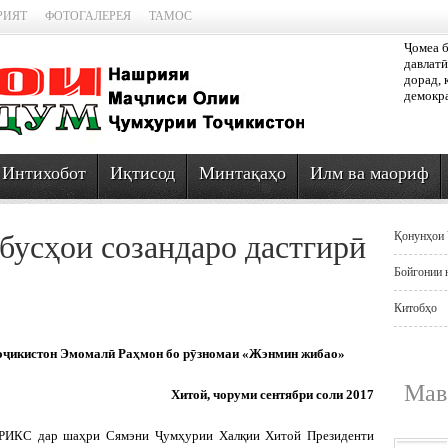
РИЯТ
ФОТОГАЛЕРЕЯ
ТАМОС
Ҷомеа б
давлатӣ
дорад, 
демокра
Интихобот
Иқтисод
Минтақаҳо
Илм ва маориф
усҳои созандаро дастгирӣ
Қонунҳои 
Бойгонии 
Китобҳо
оҷикистон Эмомалӣ Раҳмон бо рӯзномаи «Жэнмин жибао»
Мав
Хитой, чоруми сентябри соли 2017
БРИКС дар шаҳри Сямэни Ҷумҳурии Халқии Хитой Президенти