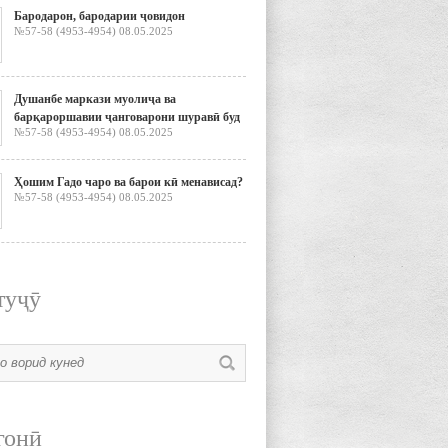
Бародарон, бародарии ҷовидон
№57-58 (4953-4954) 08.05.2025
Душанбе маркази муолиҷа ва
барқароршавии ҷанговарони шуравӣ буд
№57-58 (4953-4954) 08.05.2025
Ҳошим Гадо чаро ва барои кӣ менависад?
№57-58 (4953-4954) 08.05.2025
туҷӯ
гонӣ