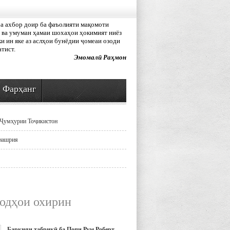
а ахбор доир ба фаъолияти мақомоти
 ва умуман ҳамаи шохаҳои ҳокимият ниёз
ки ин яке аз аслҳои бунёдии ҷомеаи озоди
тист.
Эмомалӣ Раҳмон
Фарҳанг
Ҷумҳурии Тоҷикистон
нашрия
одҳои охирин
Барқияи табрикӣ ба Попи Рум Роберт