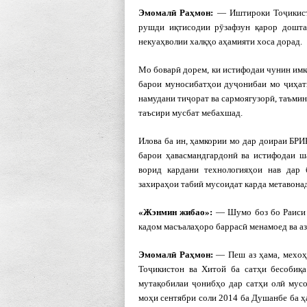
Эмомал
ӣ Ра
ҳмон:
— Иштироки Тоҷикисто
рушди иқтисодии рӯзафзун қарор дошта
некуаҳволии халқҳо аҳамияти хоса дорад.
Мо боварӣ дорем, ки истифодаи чунин имк
барои муносибатҳои дуҷонибаи мо ҷиҳати
намудани тиҷорат ва сармоягузорӣ, таъми
таъсири мусбат мебахшад.
Илова ба ин, ҳамкории мо дар доираи БРИ
барои ҳавасмандгардонӣ ва истифодаи ш
ворид кардани технологияҳои нав дар 
захираҳои табиӣ мусоидат карда метавонад
«Жэнмин жибао»:
— Шумо боз бо Раиси 
кадом масъалаҳоро баррасӣ менамоед ва а
Эмомал
ӣ Ра
ҳмон:
— Пеш аз ҳама, мехоҳа
Тоҷикистон ва Хитой ба сатҳи бесобиқа
мутақобилаи ҷонибҳо дар сатҳи олӣ мус
моҳи сентябри соли 2014 ба Душанбе ба ҳ