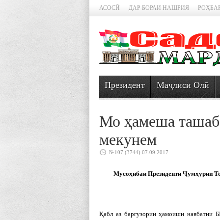
АСОСӢ
ДАР БОРАИ НАШРИЯ
РОҲБА
Президент
Маҷлиси Олӣ
Мо ҳамеша ташабб
мекунем
№107 (3744) 07.09.2017
Мусоҳибаи Президенти Ҷумҳурии Т
Қабл аз баргузории ҳамоиши навбатии 