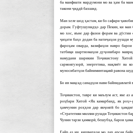
ба манфиати мардумони мо ва ҳам ба ман
такони ҷиддӣ бахшид.
Ман хеле шод ҳастам, ки бо сафари ҷавоби
дорам. Гуфтушунидҳо дар Пекин, ки ман 
мо хос, яъне дар фазои форам ва дӯстии
ҷиҳати баҳо додан ба натиҷаҳои рушди м
фароҳам оварда, вазифаҳои навро барои
татбиқи шартномаҳои дуҷонибаро маврид
намудани шарикии Тоҷикистону Хитой
сармоягузорӣ, энергетика, нақлиёт ва 
муносибатҳои байниминтақавӣ равона шуд
Бо ин мақсад санадҳои нави байнидавлатӣ 
Тоҷикистон, тавре ки маълум аст, яке аз
роҳбари Хитой «Як камарбанд, як роҳ»-
ҳамчунин роҳҳои дар якҷоягӣ бо ҳамдиг
«Стратегияи миллии рушди Тоҷикистон бар
Чунин тарзи ҳамкорӣ, бешубҳа, барои ҳам
Ғайр аз ин, кишварҳои мо дар арсаи бай