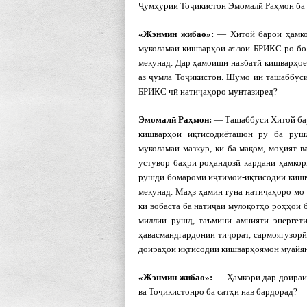
Ҷумҳурии Тоҷикистон Эмомалӣ Раҳмон ба 
«Жэнмин жибао»:
— Хитой барои ҳамко
муколамаи кишварҳои аъзои БРИКС-ро бо
мекунад. Дар ҳамоиши навбатӣ кишварҳое
аз ҷумла Тоҷикистон. Шумо ин ташаббуси
БРИКС чӣ натиҷаҳоро мунтазиред?
Эмомал
ӣ Ра
ҳмон:
— Ташаббуси Хитой бар
кишварҳои иқтисодиёташон рӯ ба рушд
муколамаи мазкур, ки ба мақом, моҳият 
устувор баҳри роҳандозӣ кардани ҳамкори
рушди бомароми иҷтимоӣ-иқтисодии кишва
мекунад. Маҳз ҳамин гуна натиҷаҳоро мо
ки вобаста ба натиҷаи мулоқотҳо роҳҳои 
миллии рушд, таъмини амнияти энергети
ҳавасманд­гардонии тиҷорат, сармоягузор
доираҳои иқтисодии кишварҳоямон муайян
«Жэнмин жибао»:
— Ҳамкорӣ дар доираи
ва Тоҷикистонро ба сатҳи нав бардорад?