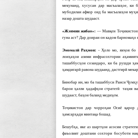
мекунанд, хусусан дар масъалаҳое, ки
мубодилаи афкор оид ба масъалаҳои муҳи
назар дошта шудааст.
«Жэнмин жибао»:
— Мавқеи Тоҷикистон 
гуна аст? Дар доираи он кадом барномаҳо 
Эмомал
ӣ Ра
ҳмон:
- Ҳоло мо, якҷоя бо
лоиҳаҳои азими инфрасохтории аҳамият
ташаббусҳои созандаро, ки ба рушди ҳа
ҳамдигарӣ равона шудаанд, дастгирӣ мекар
Бинобар ин, мо ба ташаббуси Раиси Ҷумҳу
барои ҳалли ҳадафҳои стратегӣ таҳия в
шудааст, баҳои баланд медиҳем.
Тоҷикистон дар чорроҳаи Осиё қарор 
ҳамсарҳади минтақа бошад.
Бешубҳа, яке аз шартҳои асосии стратег
фаъолият доштани сохтори босуботи нақ