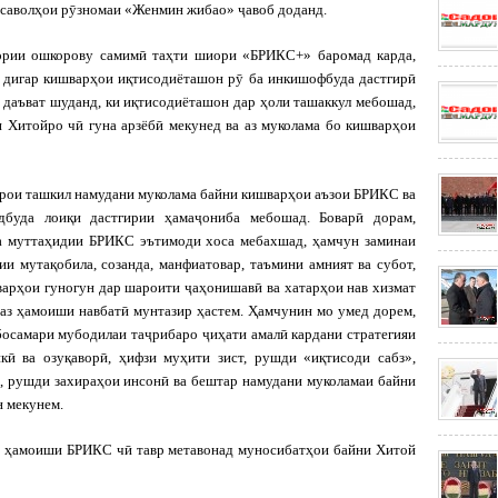
саволҳои рӯзномаи «Женмин жибао» ҷавоб доданд.
рии ошкорову самимӣ таҳти шиори «БРИКС+» баромад карда,
 дигар кишварҳои иқтисодиёташон рӯ ба инкишофбуда дастгирӣ
 даъват шуданд, ки иқтисодиёташон дар ҳоли ташаккул мебошад,
 Хитойро чӣ гуна арзёбӣ мекунед ва аз муколама бо кишварҳои
ои ташкил намудани муколама байни кишварҳои аъзои БРИКС ва
буда лоиқи дастгирии ҳамаҷониба мебошад. Боварӣ дорам,
ва муттаҳидии БРИКС эътимоди хоса мебахшад, ҳамчун заминаи
и мутақобила, созанда, манфиатовар, таъмини амният ва субот,
рҳои гуногун дар шароити ҷаҳонишавӣ ва хатарҳои нав хизмат
 аз ҳамоиши навбатӣ мунтазир ҳастем. Ҳамчунин мо умед дорем,
босамари мубодилаи таҷрибаро ҷиҳати амалӣ кардани стратегияи
кӣ ва озуқаворӣ, ҳифзи муҳити зист, рушди «иқтисоди сабз»,
ӣ, рушди захираҳои инсонӣ ва бештар намудани муколамаи байни
 мекунем.
 ҳамоиши БРИКС чӣ тавр метавонад муносибатҳои байни Хитой