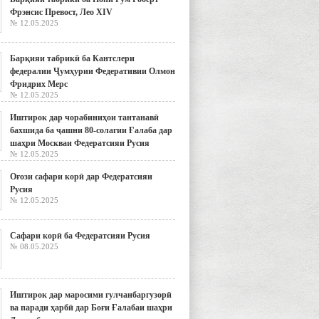
Фрэнсис Превост, Лео XIV
№ 12.05.2025
Барқияи табрикӣ ба Кантслери
федералии Ҷумҳурии Федеративии Олмон
Фридрих Мерс
№ 12.05.2025
Иштирок дар чорабиниҳои тантанавӣ
бахшида ба ҷашни 80-солагии Ғалаба дар
шаҳри Москваи Федератсияи Русия
№ 12.05.2025
Оғози сафари корӣ дар Федератсияи
Русия
№ 12.05.2025
Сафари корӣ ба Федератсияи Русия
№ 08.05.2025
Иштирок дар маросими гулчанбаргузорӣ
ва паради ҳарбӣ дар Боғи Ғалабаи шаҳри