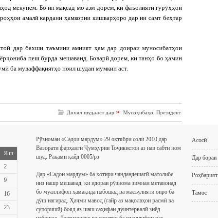
ҳод мекунем. Бо ин мақсад мо азм дорем, ки фаъолияти гурӯҳҳои
 роҳҳои амалӣ кардани ҳамкории кишварҳоро дар ин самт беҳтар
итой дар бахши таъмини амният ҳам дар доираи муносибатҳои
сёрҷониба пеш бурда мешаванд. Боварӣ дорем, ки танҳо бо ҳамин
умӣ ба муваффақиятҳо ноил шудан мумкин аст.
»
Дохил шудааст дар
Мусоҳибаҳо
,
Президент
Рӯзномаи «Садои мардум» 29 октябри соли 2010 дар
Асосӣ
Вазорати фарҳанги Ҷумҳурии Тоҷикистон аз нав сабти ном
Яш
шуд. Рақами қайд 0005/рз
Дар бораи
2
Дар «Садои мардум» ба хотири чандандешагӣ матолибе
Роҳбарият
9
низ нашр мешавад, ки идораи рӯзнома зимнан метавонад
бо муаллифон ҳамақида набошад ва масъулияти онро ба
Тамос
16
дӯш нагирад. Ҳаҷми мавод (ғайр аз мақолаҳои расмӣ ва
23
супоришӣ) бояд аз шаш саҳифаи дуинтервалӣ зиёд