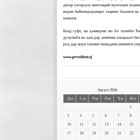
дигар хатарҳои минтақавӣ мунтазам пешни
кории байниидоравиро тақвият бахшем ва
намоем.
Бояд гуфт, ки ҳамкории мо бо ҷониби Х
дуҷониба ва ҳам дар заминаи алоқаҳои би
роҳ дар кори таъмин намудани амнияти ум
www.president.tj
Август 2026
Дш
Сш
Чш
Пш
Ҷм
Шн
1
3
4
5
6
7
8
10
11
12
13
14
15
17
18
19
20
21
22