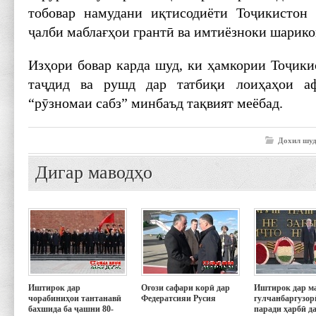
тобовар намудани иқтисодиёти Тоҷикистон 
ҷалби маблағҳои грантӣ ва имтиёзноки шарико
Изҳори бовар карда шуд, ки ҳамкории Тоҷики
таҷдид ва рушд дар татбиқи лоиҳаҳои аф
“рӯзномаи сабз” минбаъд тақвият меёбад.
Дохил шуд
Дигар маводҳо
Иштирок дар
Оғози сафари корӣ дар
Иштирок дар м
чорабиниҳои тантанавӣ
Федератсияи Русия
гулчанбаргузор
бахшида ба ҷашни 80-
паради ҳарбӣ д