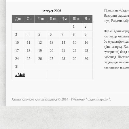
Рӯзномаи «Садои
Август 2026
Вазорати фарҳан
Дш
Сш
Чш
Пш
Ҷм
Шн
Яш
шуд. Рақами қайд
1
2
Дар «Садои мард
3
4
5
6
7
8
9
низ нашр мешава
бо муаллифон ҳа
10
11
12
13
14
15
16
дӯш нагирад. Ҳаҷ
17
18
19
20
21
22
23
супоришӣ) бояд 
набошад. Дастнав
24
25
26
27
28
29
30
гардонида намеш
31
навиштани нишон
« Май
Ҳамаи ҳуқуқҳо ҳимоя шудаанд © 2014 - Рӯзномаи "Садои мардум".