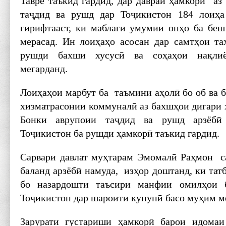
Тавре таъкид гардид, дар давраи ҳамкорӣ аз
таҷдид ва рушд дар Тоҷикистон 184 лоиҳа
гирифтааст, ки маблағи умумии онҳо ба беш
мерасад. Ин лоиҳаҳо асосан дар самтҳои т
рушди бахши хусусӣ ва соҳаҳои нақлиё
мегарданд.
Лоиҳаҳои марбут ба таъмини аҳолӣ бо об ва 
хизматрасонии коммуналӣ аз бахшҳои дигари 
Бонки аврупоии таҷдид ва рушд арзёбӣ 
Тоҷикистон ба рушди ҳамкорӣ таъкид гардид.
Сарвари давлат муҳтарам Эмомалӣ Раҳмон с
баланд арзёбӣ намуда, изҳор доштанд, ки та
бо назардошти таъсири манфии омилҳои б
Тоҷикистон дар шароити кунунӣ басо муҳим м
Зарурати густариши ҳамкорӣ барои идомаи