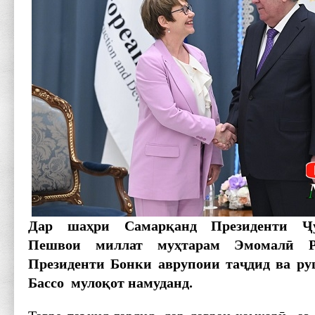
Дар шаҳри Самарқанд Президенти Ҷу
Пешвои миллат муҳтарам Эмомалӣ Р
Президенти Бонки аврупоии таҷдид ва ру
Бассо мулоқот намуданд.