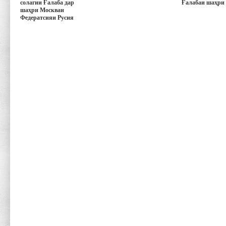
солагии Ғалаба дар
Ғалабаи шаҳри
шаҳри Москваи
Федератсияи Русия