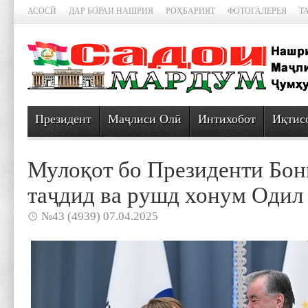
АСОСӢ
ДАР БОРАИ НАШРИЯ
РОҲБАРИЯТ
ФОТОГАЛЕРЕЯ
Т
Президент
Маҷлиси Олӣ
Интихобот
Иқтис
Мулоқот бо Президенти Бон
таҷдид ва рушд хонум Одил
№43 (4939) 07.04.2025