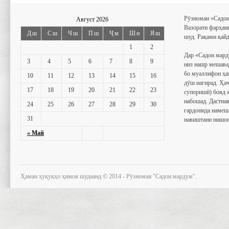
Рӯзномаи «Садои
Август 2026
Вазорати фарҳан
Дш
Сш
Чш
Пш
Ҷм
Шн
Яш
шуд. Рақами қайд
1
2
Дар «Садои мард
3
4
5
6
7
8
9
низ нашр мешава
бо муаллифон ҳа
10
11
12
13
14
15
16
дӯш нагирад. Ҳаҷ
17
18
19
20
21
22
23
супоришӣ) бояд 
набошад. Дастнав
24
25
26
27
28
29
30
гардонида намеш
31
навиштани нишон
« Май
Ҳамаи ҳуқуқҳо ҳимоя шудаанд © 2014 - Рӯзномаи "Садои мардум".