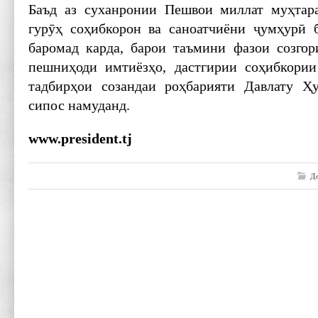
Баъд аз суханронии Пешвои миллат муҳтар
гурӯҳ соҳибкорон ва саноатчиёни ҷумҳурӣ 
баромад карда, барои таъмини фазои созгор
пешниҳоди имтиёзҳо, дастгирии соҳибкории
тадбирҳои созандаи роҳбарияти Давлату Ҳ
сипос намуданд.
www.president.tj
Д