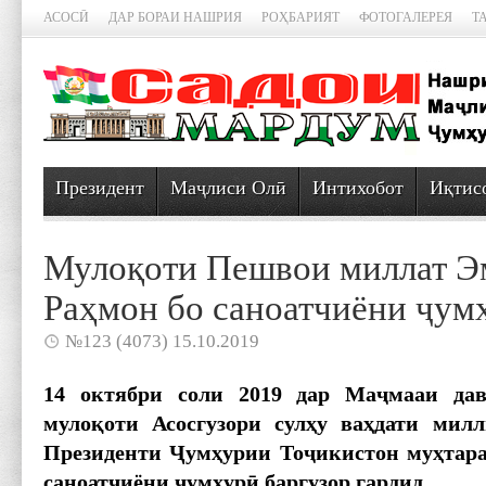
АСОСӢ
ДАР БОРАИ НАШРИЯ
РОҲБАРИЯТ
ФОТОГАЛЕРЕЯ
Т
Президент
Маҷлиси Олӣ
Интихобот
Иқтис
Мулоқоти Пешвои миллат Э
Раҳмон бо саноатчиёни ҷум
№123 (4073) 15.10.2019
14 октябри соли 2019 дар Ма
ҷмааи дав
муло
қоти Асосгузори сул
ҳу ва
ҳдати милл
Президенти
Ҷум
ҳурии То
ҷикистон му
ҳтар
саноатчиёни
ҷум
ҳур
ӣ баргузор гардид.