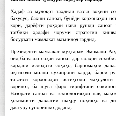
Ҳадаф аз мулоқот таҳлили вазъи воқеии со
бахусус, бахши саноат, бунёди корхонаҳои ис
корӣ, дарёфти роҳҳои нави рушди саноат 
татбиқи ҳадафи чоруми стратегии кишв
босуръати мамлакат маънидод гардид.
Президенти мамлакат муҳтарам Эмомалӣ Раҳ
оид ба вазъи соҳаи саноат дар солҳои соҳибис
кардани ислоҳоти соҳаҳо, барномаҳои давл
иқтисоди миллӣ суханронӣ карда, барои р
таъсиси корхонаҳои истеҳсоли маҳсулоти
воридот, ба шуғл фаро гирифтани сокино
Вазорати саноат ва технологияҳои нав, мақ
ҳокимияти давлатии шаҳру ноҳияҳо ва ди
дастуру супоришҳо доданд.