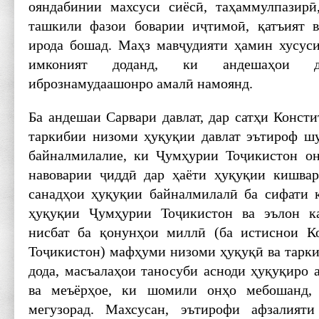
ояндабинии махсуси сиёсӣ, таҳаммулпазирӣ
ташкили фазои боварии иҷтимоӣ, қатъият в
ирода бошад. Маҳз мавҷудияти ҳамин хусуси
имконият доданд, ки андешаҳои 
ибрознамудаашонро амалӣ намоянд.
Ба андешаи Сарвари давлат, дар сатҳи Конст
таркибии низоми ҳуқуқии давлат эътироф ш
байналмилалие, ки Ҷумҳурии Тоҷикистон он
навоварии ҷиддӣ дар ҳаёти ҳуқуқии кишвар
санадҳои ҳуқуқии байналмилалӣ ба сифати 
ҳуқуқии Ҷумҳурии Тоҷикистон ва эълон к
нисбат ба қонунҳои миллӣ (ба истиснои К
Тоҷикистон) мафҳуми низоми ҳуқуқӣ ва тарки
дода, масъалаҳои таносуби асноди ҳуқуқиро 
ва меъёрҳое, ки шомили онҳо мебошанд,
мегузорад. Махсусан, эътирофи афзалият