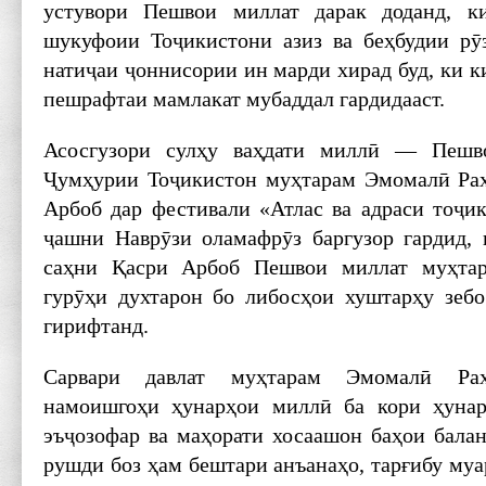
устувори Пешвои миллат дарак доданд, к
шукуфоии Тоҷикистони азиз ва беҳбудии рӯ
натиҷаи ҷоннисории ин марди хирад буд, ки к
пешрафтаи мамлакат мубаддал гардидааст.
Асосгузори сулҳу ваҳдати миллӣ — Пешво
Ҷумҳурии Тоҷикистон муҳтарам Эмомалӣ Раҳ
Арбоб дар фестивали «Атлас ва адраси тоҷик
ҷашни Наврӯзи оламафрӯз баргузор гардид,
саҳни Қасри Арбоб Пешвои миллат муҳтар
гурӯҳи духтарон бо либосҳои хуштарҳу зеб
гирифтанд.
Сарвари давлат муҳтарам ­Эмомалӣ ­Р
намоишгоҳи ҳунарҳои миллӣ ба кори ҳунар
эъҷозофар ва маҳорати хосаашон баҳои балан
рушди боз ҳам бештари анъа­наҳо, тарғибу м