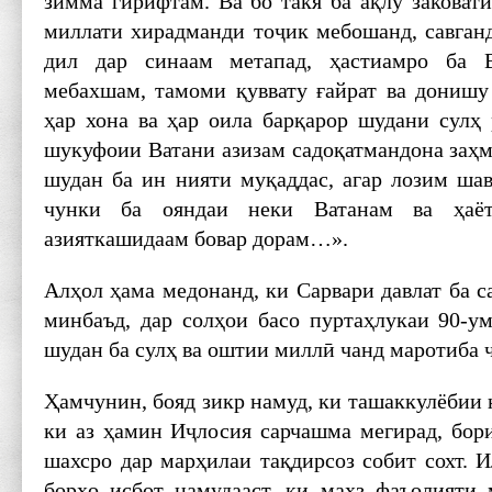
зимма гирифтам. Ва бо такя ба ақлу заковат
миллати хирадманди тоҷик мебошанд, савганд
дил дар синаам метапад, ҳастиамро ба 
мебахшам, тамоми қуввату ғайрат ва донишу
ҳар хона ва ҳар оила барқарор шудани сулҳ 
шукуфоии Ватани азизам садоқатмандона заҳм
шудан ба ин нияти муқаддас, агар лозим шав
чунки ба ояндаи неки Ватанам ва ҳаёт
азияткашидаам бовар дорам…».
Алҳол ҳама медонанд, ки Сарвари давлат ба с
минбаъд, дар солҳои басо пуртаҳлукаи 90-у
шудан ба сулҳ ва оштии миллӣ чанд маротиба ҷ
Ҳамчунин, бояд зикр намуд, ки ташаккул­ёбии 
ки аз ҳамин Иҷлосия сарчашма мегирад, бор
шахсро дар марҳилаи тақдирсоз собит сохт. 
борҳо исбот намудааст, ки маҳз фаъолияти