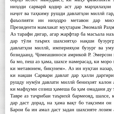
ниҳоди сарварӣ қодир аст дар марҳилаҳои 
наҷот ва таҳкиму рушди давлатҳои миллӣ гар
фаъолияти ин ниҳодро метавон дар мис
Президенти мамлакат муҳтарам Эмомалӣ ­Раҳм
Аз тарафи дигар, агар жарфтар ба масъала наз
дар тӯли таърих шахсиятҳо нақши бузург
давлатҳои миллӣ, империяҳои бузург ва уму
бозидаанд. Ҷомеашиноси амрикоӣ Р. Эмерсон 
ба мо, пеш аз ҳама, шахсе намерасад, ки моро 
ки метавонем, бикунем». Аз ин нуқтаи назар, 
ки нақши Сарвари давлат дар ҳалли даргир
рушду нумӯи давлати миллӣ бениҳоят калон ас
ки мафҳуми созиш ҳамеша ба ҳам омадани ду т
Тавре аз таҷрибаи таърихӣ бармеояд, шахсе, 
дар даст дорад, на ҳама вақт бо тақсими он
Барои ба ин амал даст задан шахсияте лозим 