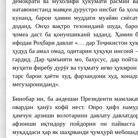
демократӣ ва мухолифи ҳукумати расмии ва
натавонистанд мавқеи дурустро нисбат ба ҳол
кунанд, барои ҳамин муддати муайян сиёсати
доданд. Онҳо вақтро тезониданӣ шуда, бар
ҷомеа даст ба қонуншиканӣ заданд. Ҳамин бу
ифодаи Роҳбари давлат «… дар Тоҷикистон ҳу
ҳудуд ба амал омад, одитарин ҳуқуқи инсонӣ 
гардид. Дар ҷамъияти мо, бахусус, дар пойт
муҳити фиребу дурӯғ ва туҳмату иғво ҳукмрон
тарс барои ҳаёти худ, фарзандони худ, хонад
мегузарониданд».
Бинобар ин, ба андешаи Президенти мамлакат
овардан ҳанӯз кофӣ нест. Онро ҳифз намуд
ҳамчун арзиши волотарини давлату давлатдо
афзоиши иқтидору пойдории он пайваста 
муқаддаси ҳар як шаҳрванди ҷумҳурӣ мебошад