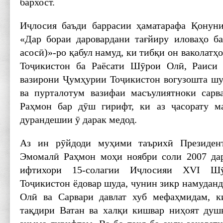
бархост.
Иҷлосия баъди баррасии ҳаматарафа Қонун
«Дар бораи даровардани тағйиру иловаҳо б
асосӣ)»-ро қабул намуд, ки тибқи он ваколат
Тоҷикистон ба Раёсати Шӯрои Олӣ, Раис
вазирони Ҷумҳурии Тоҷикистон вогузошта шуд
ва пурталотум вазифаи масъулиятноки сарв
Раҳмон бар дӯш гирифт, ки аз ҷасорату м
дурандешии ӯ дарак медод.
Аз ин рӯйдоди муҳими таърихӣ Президен
Эмомалӣ Раҳмон моҳи ноябри соли 2007 дар
ифтихори 15-солагии Иҷлосияи XVI Ш
Тоҷикистон ёдовар шуда, чунин зикр намудан
Олӣ ва Сарвари давлат хуб мефаҳмидам, к
тақдири Ватан ва халқи кишвар ниҳоят душ