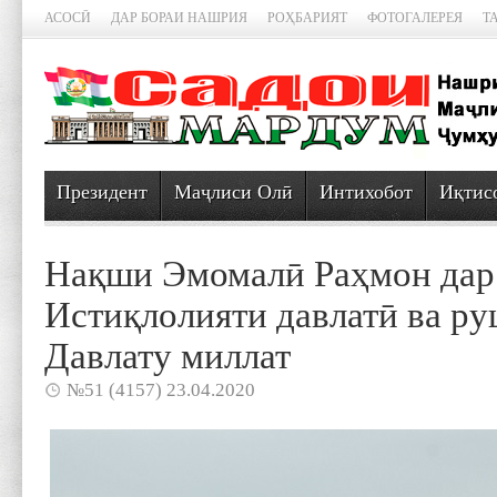
АСОСӢ
ДАР БОРАИ НАШРИЯ
РОҲБАРИЯТ
ФОТОГАЛЕРЕЯ
Т
Президент
Маҷлиси Олӣ
Интихобот
Иқтис
Нақши Эмомалӣ Раҳмон дар
Истиқлолияти давлатӣ ва р
Давлату миллат
№51 (4157) 23.04.2020