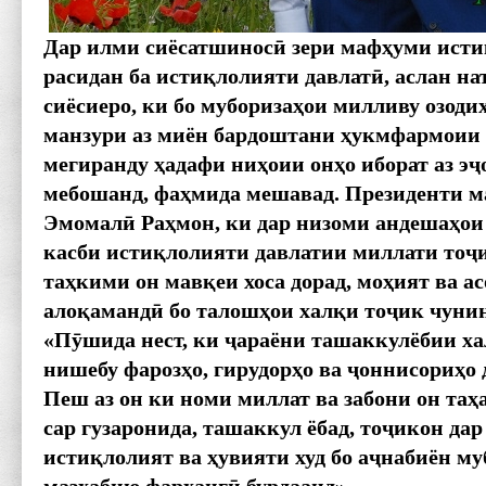
Дар илми сиёсатшинос
ӣ
зери маф
ҳ
уми исти
расидан ба исти
қ
лолияти давлат
ӣ
, аслан на
сиёсиеро, ки бо мубориза
ҳ
ои милливу озоди
манзури аз миён бардош
тани
ҳ
укмфармоии 
мегиранду
ҳ
адафи ни
ҳ
оии он
ҳ
о иборат аз э
ҷ
мебошанд, фа
ҳ
мида мешавад. Президенти м
Эмомал
ӣ
Ра
ҳ
мон, ки дар низоми андеша
ҳ
ои
касби исти
қ
лолияти давлатии миллати то
ҷ
та
ҳ
кими он мав
қ
еи хоса дорад, мо
ҳ
ият ва а
ало
қ
аманд
ӣ
бо талош
ҳ
ои хал
қ
и то
ҷ
ик чунин
«П
ӯ
шида нест, ки
ҷ
араёни ташаккулёбии ха
нишебу фароз
ҳ
о, гирудор
ҳ
о ва
ҷ
оннисори
ҳ
о 
Пеш аз он ки номи миллат ва забони он та
ҳ
сар гузаронида, ташаккул ёбад, то
ҷ
икон дар
исти
қ
лолият ва
ҳ
увияти худ бо а
ҷ
набиён му