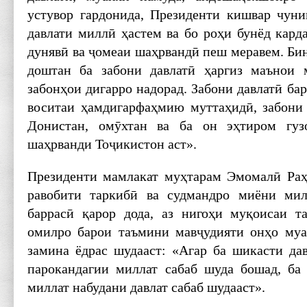
устувор гардонида, Президенти кишвар чун
давлати миллӣ ҳастем ва бо роҳи бунёд кард
дунявӣ ва ҷомеаи шаҳрвандӣ пеш меравем. Бин
доштан ба забони давлатӣ ҳаргиз маънои 
забонҳои дигарро надорад. Забони давлатӣ бар
воситаи ҳамдигарфаҳмию муттаҳидӣ, забони
Донистан, омӯхтан ва ба он эҳтиром гуз
шаҳрванди Тоҷикистон аст».
Президенти мамлакат муҳтарам ­Эмомалӣ Ра
равобити таркибӣ ва судмандро миёни мил
баррасӣ қарор дода, аз нигоҳи муқоисаи т
омилро барои таъмини мавҷудияти онҳо муа
замина ёдрас шудааст: «Агар ба шикасти да
парокандагии миллат сабаб шуда бошад, ба
миллат набудани давлат сабаб шудааст».