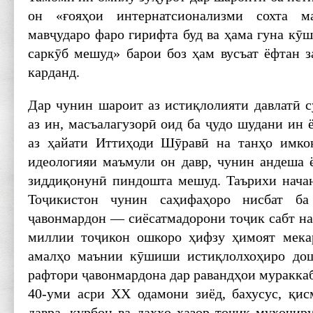
он «ғояҳои интернатсионализми сохта м
мавҷударо фаро гирифта буд ва ҳама гуна к
саркӯб мешуд» барои боз ҳам вусъат ёфтан 
карданд.
Дар чунин шароит аз истиқлолияти давлатӣ с
аз ин, масъалагузорӣ оид ба ҷудо шудани ин
аз ҳайати Иттиҳоди Шӯравӣ на танҳо имкон
идеологияи маъмули он давр, чунин андеша 
зиддиқонунӣ пиндошта мешуд. Таърихи нача
Тоҷикистон чунин саҳифаҳоро нисбат ба
ҷавонмардон — сиёсатмадорони тоҷик сабт на
миллии тоҷикон ошкоро ҳифзу ҳимоят мека
амалҳо маънии кӯшиши истиқлолхоҳиро дош
рафтори ҷавонмардона дар равандҳои мураккаб
40-уми асри XX одамони зиёд, бахусус, қи
давра, қурбон ва даҳҳо ҳазор тоҷик муҳоҷир