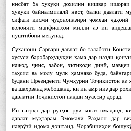
нисбат ба ҳуқуқи дохилии кишвар ишораи
ҳуқуқи байналмилалӣ нест, балки давлати м
сифати қисми ҷудонопазири ҷомеаи ҷаҳонӣ 
волоияти манфиатҳои миллӣ аз ин андеша
пуштибонӣ мекунад.
Суханони Сарвари давлат бо талаботи Консти
хусуси баробарҳуқуқии ҳама дар назди қонун,
нажод, ҷинс, забон, эътиқоди динӣ, мавқеи
таҳсил ва молу мулк ҳамнаво буда, баёнга
будани Президенти Ҷумҳурии Тоҷикис­тон аз 
ва шаҳрванд мебошанд, ки ин амр низ дар роҳ
давлатии Тоҷикистон нақши муассир дорад.
Ин сатрҳо дар рӯзҳое рӯи коғаз омаданд, 
давлат муҳтарам Эмомалӣ Раҳмон дар вил
наврӯзӣ идома доштанд. Чорабиниҳои бошукӯ