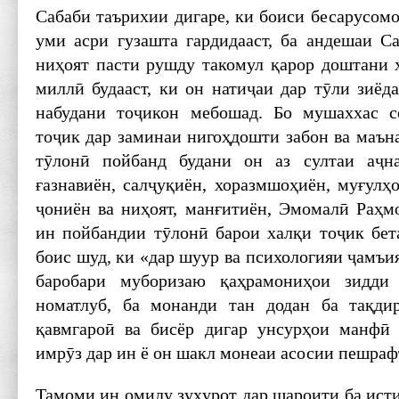
Сабаби таърихии дигаре, ки боиси бесарусом
уми асри гузашта гардидааст, ба андешаи Са
ниҳоят пасти рушду такомул қарор доштани 
миллӣ будааст, ки он натиҷаи дар тӯли зиёда
набудани тоҷикон мебошад. Бо мушаххас с
тоҷик дар заминаи нигоҳдошти забон ва маъна
тӯлонӣ пойбанд будани он аз султаи аҷна
ғазнавиён, салҷуқиён, хоразмшоҳиён, муғулҳ
ҷониён ва ниҳоят, манғитиён, Эмомалӣ Раҳмо
ин пойбандии тӯлонӣ барои халқи тоҷик бет
боис шуд, ки «дар шуур ва психологияи ҷамъи
баробари муборизаю қаҳрамониҳои зидди 
номатлуб, ба монанди тан додан ба тақдир
қавмгароӣ ва бисёр дигар унсурҳои манфӣ 
имрӯз дар ин ё он шакл монеаи асосии пешраф
Тамоми ин омилу зуҳурот дар шароити ба исти