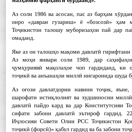
маз
ҳ
абию фар
ҳ
анг
ӣ
бурдаанд».
Аз соли 1986 ва асосан, пас аз барҳам хӯрд
онро «давраи гузариш» ё «бозсозӣ» ҳам 
Тоҷикистон талошу муборизаҳои пай дар па
омаданд.
Яке аз он талошҳо мақоми давлатӣ гирифтани
Аз моҳи январи соли 1989, дар саҳифаҳо
ҷумҳуриявӣ мақолаҳое чоп гардиданд, ки 
тоҷикӣ ва анъанаҳои миллӣ нигаронида шуда б
Аз оғози давлатдории навини тоҷик, яъне,
шарофати истиқлолият ва худшиносии миллӣ
давлатӣ пайдо кард ва дар Конститутсияи То
сифати забони давлатӣ эътироф гардид. 
Иҷлосияи Совети Олии РСС Тоҷикистон Қо
тоҷикӣ (форсӣ)» қабул гардид ва ба забони то