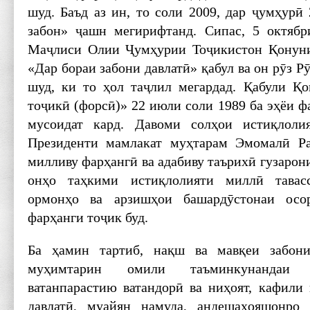
шуд. Баъд аз ин, то соли 2009, дар ҷумҳурӣ
забон» ҷашн мегирифтанд. Сипас, 5 октябр
Маҷлиси Олии Ҷумҳурии Тоҷикистон Қонун
«Дар бораи забони давлатӣ» қабул ва он рӯз Р
шуд, ки то ҳол таҷлил мегардад. Қабули Қ
тоҷикӣ (форсӣ)» 22 июли соли 1989 ба эҳёи ф
мусоидат кард. Давоми солҳои истиқлоли
Президенти мамлакат муҳтарам Эмомалӣ Р
милливу фарҳангӣ ва адабиву таърихӣ гузарони
онҳо таҳкими истиқлолияти миллӣ тавас
ормонҳо ва арзишҳои башардӯстонаи осор
фарҳанги тоҷик буд.
Ба ҳамин тартиб, нақш ва мавқеи забони
муҳимтарин омили таъминкунандаи 
ватанпарастию ватандорӣ ва ниҳоят, кафили
давлатӣ, муайян намуда, андешаҳояшонро