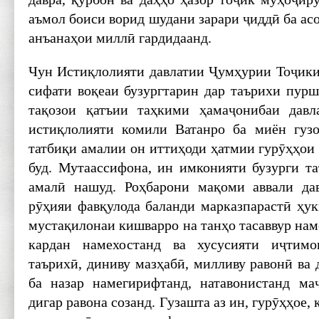
аъмол боиси ворид шудани зарари ҷиддӣ ба асо
анъанаҳои миллӣ гардидаанд.
Чун Истиқлолияти давлатии Ҷумҳурии Тоҷикис
сифати воқеаи бузургтарин дар таърихи пурш
тақозои қатъии таҳкими ҳамаҷонибаи дав
истиқлолияти комили Ватанро ба миён гузо
татбиқи амалии он иттиҳоди ҳатмии гурӯҳҳои
буд. Мутаассифона, ин имконияти бузурги та
амалӣ нашуд. Роҳбарони мақоми аввали дав
рӯҳияи фавқулода баланди марказпарастӣ ҳ
мустақилонаи кишварро на танҳо тасаввур наме
кардан намехостанд ва хусусияти иҷтимо
таърихӣ, диниву мазҳабӣ, милливу равонӣ ва
ба назар намегирифтанд, натавонистанд ма
дигар равона созанд. Гузашта аз ин, гурӯҳҳое,