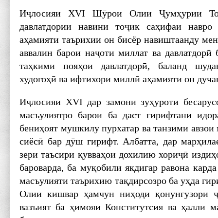
Иҷлосияи XVI Шӯрои Олии Ҷумҳурии Тоҷ
давлатдории навини тоҷик саҳифаи навро
аҳамияти таърихии он бисёр навиштаанду мен
аввалин барои наҷоти миллат ва давлатдорӣ б
таҳкими пояҳои давлатдорӣ, баланд шуд
худогоҳӣ ва ифтихори миллӣ аҳамияти он дуча
Иҷлосияи XVI дар замони зуҳуроти бесарус
масъулиятро барои ба даст гирифтани идор
бениҳоят мушкилу пурхатар ва танзими авзо
сиёсӣ бар дӯш гирифт. Албатта, дар марҳила
зери таъсири қувваҳои дохилию хориҷӣ издиҳ
бароварда, ба муқобили якдигар равона карда
масъулияти таърихию тақдир­созро ба уҳда ги
Олии кишвар ҳамчун ниҳоди қонунгузори 
вазъият ба ҳимояи Конститутсия ва ҳалли м