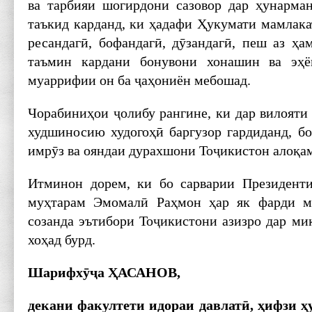
ва тарбияи шогирдони сазовор дар ҳунарма
таъкид карданд, ки ҳадафи Ҳукумати мамлака
ресандагӣ, бофандагӣ, дӯзандагӣ, пеш аз ҳа
таъмин кардани бонувони хонашин ва эҳё
муаррифии он ба ҷаҳониён мебошад.
Чорабиниҳои ҷолибу рангине, ки дар вилояти
худшиносию худогоҳӣ баргузор гардиданд, бо
имрӯз ва ояндаи дурахшони Тоҷикис­тон алоқа
Итминон дорем, ки бо сарварии Президент
муҳтарам Эмомалӣ ­Раҳмон ҳар як фарди м
созанда эътибори Тоҷикис­тони азизро дар ми
хоҳад бурд.
Шарифхӯҷа ҲАСАНОВ,
декани факултети идораи давлатӣ, ҳифзи ҳ