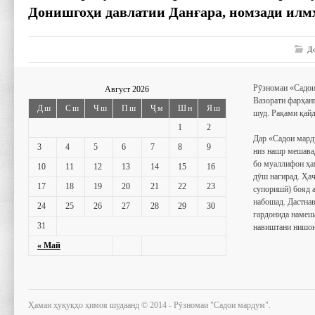
Донишгоҳи давлатии Данғара, номзади илмҳ
Д
Рӯзномаи «Садои
Август 2026
Вазорати фарҳан
Дш
Сш
Чш
Пш
Ҷм
Шн
Яш
шуд. Рақами қайд
1
2
Дар «Садои мард
3
4
5
6
7
8
9
низ нашр мешава
бо муаллифон ҳа
10
11
12
13
14
15
16
дӯш нагирад. Ҳаҷ
17
18
19
20
21
22
23
супоришӣ) бояд 
набошад. Дастнав
24
25
26
27
28
29
30
гардонида намеш
31
навиштани нишон
« Май
Ҳамаи ҳуқуқҳо ҳимоя шудаанд © 2014 - Рӯзномаи "Садои мардум".