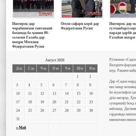
Иштирок дар
Оғози сафари корӣ дар
Иштирок дар м
чорабиниҳои тантанавӣ
Федератсияи Русия
гулчанбаргузор
бахшида ба ҷашни 80-
паради ҳарбӣ д
солагии Ғалаба дар
Ғалабаи шаҳри
шаҳри Москваи
Федератсияи Русия
Рӯзномаи «Садои
Август 2026
Вазорати фарҳан
Дш
Сш
Чш
Пш
Ҷм
Шн
Яш
шуд. Рақами қайд
1
2
Дар «Садои мард
3
4
5
6
7
8
9
низ нашр мешава
бо муаллифон ҳа
10
11
12
13
14
15
16
дӯш нагирад. Ҳаҷ
17
18
19
20
21
22
23
супоришӣ) бояд 
набошад. Дастнав
24
25
26
27
28
29
30
гардонида намеш
31
навиштани нишон
« Май