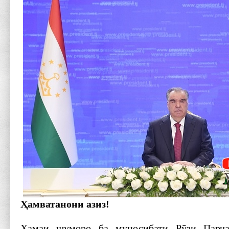
Ҳамватанони азиз!
Ҳамаи шуморо ба муносибати Рӯзи Парча