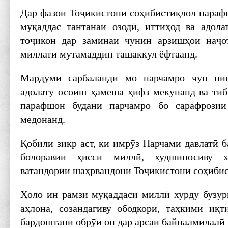
Дар фазои Тоҷикистони соҳибистиқлол параф
муқаддас тантанаи озодӣ, иттиҳод ва адола
тоҷикон дар заминаи чунин арзишҳои наҷо
миллати мутамаддин ташаккул ёфтаанд.
Мардуми сарбаланди мо парчамро чун ни
адолату осоиш ҳамеша ҳифз мекунанд ва тиб
парафшон будани парчамро бо сарафрозии
медонанд.
Қобили зикр аст, ки имрӯз Парчами давлатӣ 
болоравии ҳисси миллӣ, худшиносиву х
ватандории шаҳрвандони Тоҷикистони соҳибис
Ҳоло ин рамзи муқаддаси миллӣ хурду бузур
аҳлона, созандагиву ободкорӣ, таҳкими иқт
бардоштани обрӯи он дар арсаи байналмилалӣ