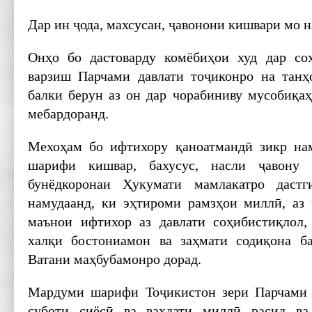
Дар ин ҷода, махсусан, ҷавонони кишвари мо н
Онҳо бо дастоварду комёбиҳои худ дар со
варзиш Парчами давлати тоҷиконро на танҳ
балки берун аз он дар чорабиниву мусобиқаҳ
мебардоранд.
Мехоҳам бо ифтихору қаноатмандӣ зикр на
шарифи кишвар, бахусус, насли ҷавону 
бунёдкоронаи Ҳукумати мамлакатро дастг
намудаанд, ки эҳтироми рамзҳои миллӣ, аз
маънои ифтихор аз давлати соҳибистиқлол,
халқи бостониамон ва заҳмати содиқона б
Ватани маҳбубамонро дорад.
Мардуми шарифи Тоҷикистон зери Парчами 
суботи сиёсӣ ва ваҳдати миллӣ расид ва