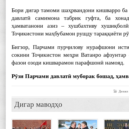
Бори дигар тамоми шаҳрвандони кишварро ба
давлатӣ самимона табрик гуфта, ба хон
ҳамватанони азиз – хушбахтиву хушиқболӣ
Тоҷикистони маҳбубамон рушду тараққиёти рӯ
Бигзор, Парчами пурҷилову нурафшони исти
сокини Тоҷикистон меҳри Ватанро афзунтар с
фазои озоди кишварамон парафшонӣ намояд.
Рӯзи Парчами давлатӣ муборак бошад, ҳамв
Дохил 
Дигар маводҳо