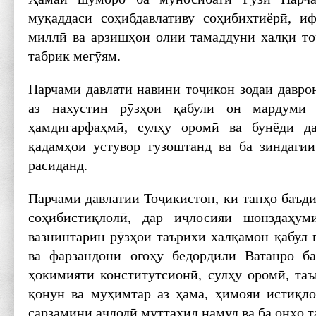
муқаддаси соҳибдавлативу соҳибихтиёрӣ, и
миллӣ ва арзишҳои олии тамаддуни халқи т
табрик мегӯям.
Парчами давлати навини тоҷикон зодаи давро
аз нахустин рӯзҳои қабули он мардуми
ҳамдигарфаҳмӣ, сулҳу оромӣ ва бунёди д
қадамҳои устувор гузоштанд ва ба зиндаги
расиданд.
Парчами давлатии Тоҷикистон, ки танҳо баъди
соҳибистиқлолӣ, дар иҷлосияи шонздаҳ
вазнинтарин рӯзҳои таърихи халқамон қабул 
ва фарзандони огоҳу бедордили Ватанро ба
ҳокимияти конститутсионӣ, сулҳу оромӣ, та
қонун ва муҳимтар аз ҳама, ҳимояи истиқло
сарзамини аҷдодӣ муттаҳид намуд ва ба онҳо т