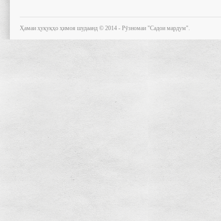
Ҳамаи ҳуқуқҳо ҳимоя шудаанд © 2014 - Рӯзномаи "Садои мардум".