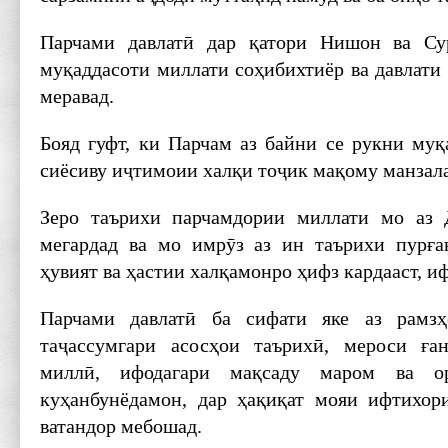
Парчами давлатӣ дар қатори Нишон ва Су
муқаддасоти миллати соҳибихтиёр ва давлати
меравад.
Бояд гуфт, ки Парчам аз байни се рукни муқ
сиёсиву иҷтимоии халқи тоҷик мақому манзала
Зеро таърихи парчамдории миллати мо аз
мегардад ва мо имрӯз аз ин таърихи пурға
ҳувият ва ҳастии халқамонро ҳифз кардааст, и
Парчами давлатӣ ба сифати яке аз рамзҳ
таҷассумгари асосҳои таърихӣ, мероси ға
миллӣ, ифодагари мақсаду маром ва о
куҳанбунёдамон, дар ҳақиқат мояи ифтихор
ватандор мебошад.