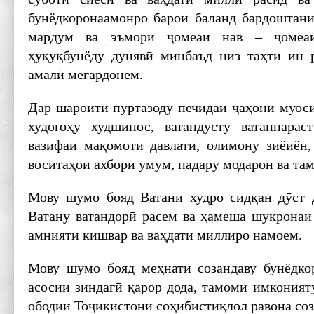
бунёдкоронаамонро барои баланд бардоштани
мардум ва эъмори ҷомеаи нав – ҷомеаи
ҳуқуқбунёду дунявӣ минбаъд низ таҳти ин 
амалӣ мегардонем.
Дар шароити пуртазоду печидаи ҷаҳони муоси
худогоҳу худшинос, ватандӯсту ватанпарас
вазифаи мақомоти давлатӣ, олимону зиёиён,
воситаҳои ахбори умум, падару модарон ва та
Мову шумо бояд Ватани худро сидқан дӯст 
Ватану ватандорӣ расем ва ҳамеша шукронаи 
амнияти кишвар ва ваҳдати миллиро намоем.
Мову шумо бояд меҳнати созандаву бунёдко
асосии зиндагӣ қарор дода, тамоми имконият
ободии Тоҷикистони соҳибистиқлол равона соз