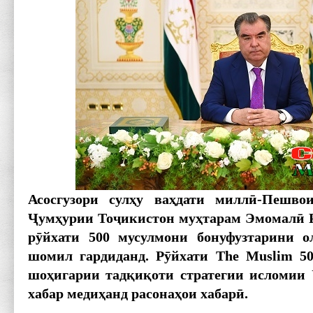
Асосгузори сул
ҳу ва
ҳдати милл
ӣ-Пешвои
Ҷум
ҳурии То
ҷикистон му
ҳтарам Эмомал
ӣ 
р
ӯйхати 500 мусулмони бонуфузтарини о
шомил гардиданд. Р
ӯйхати The Muslim 5
шо
ҳигарии тад
қи
қоти стратегии исломии 
хабар меди
ҳанд расона
ҳои хабар
ӣ.