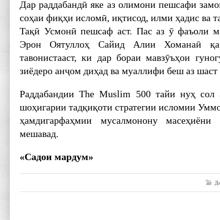
Дар раддабандӣ яке аз олимони пешсафи замо
соҳаи фиқҳи исломӣ, иқтисод, илми ҳадис ва
Тақӣ Усмонӣ пешсаф аст. Пас аз ӯ фаъоли м
Эрон Оятуллоҳ Сайид Алии Хоманаӣ қа
тавонистааст, ки дар бораи мавзӯъҳои гуно
зиёдеро анҷом диҳад ва муаллифи беш аз шаст
Раддабандии The Muslim 500 тайи нуҳ сол 
шоҳигарии тадқиқоти стратегии исломии Уммо
ҳамдигарфаҳмии мусалмонону масеҳиёни 
мешавад.
«Садои мардум»
Д