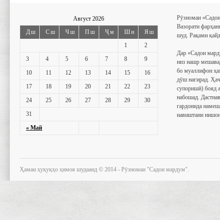
Рӯзномаи «Садои
Август 2026
Вазорати фарҳан
Дш
Сш
Чш
Пш
Ҷм
Шн
Яш
шуд. Рақами қайд
1
2
Дар «Садои мард
3
4
5
6
7
8
9
низ нашр мешава
бо муаллифон ҳа
10
11
12
13
14
15
16
дӯш нагирад. Ҳаҷ
17
18
19
20
21
22
23
супоришӣ) бояд 
набошад. Дастнав
24
25
26
27
28
29
30
гардонида намеш
31
навиштани нишон
« Май
Ҳамаи ҳуқуқҳо ҳимоя шудаанд © 2014 - Рӯзномаи "Садои мардум".