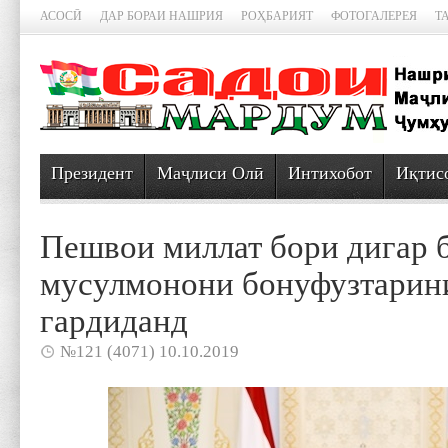
АСОСӢ
ДАР БОРАИ НАШРИЯ
РОҲБАРИЯТ
ФОТОГАЛЕРЕЯ
Т
Президент
Маҷлиси Олӣ
Интихобот
Иқтис
Пешвои миллат бори дигар 
мусулмонони бонуфузтарин
гардиданд
№121 (4071) 10.10.2019