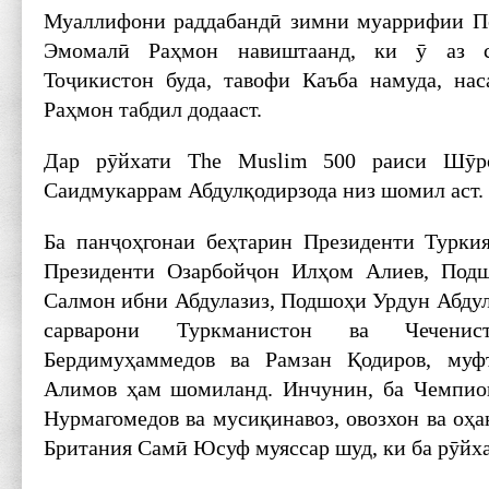
Муаллифони раддабандӣ зимни муаррифии П
Эмомалӣ Раҳмон навиштаанд, ки ӯ аз с
Тоҷикистон буда, тавофи Каъба намуда, на
Раҳмон табдил додааст.
Дар рӯйхати The Muslim 500 раиси Шӯр
Саидмукаррам Абдулқодирзода низ шомил аст.
Ба панҷоҳгонаи беҳтарин Президенти Турки
Президенти Озарбойҷон Илҳом Алиев, Под
Салмон ибни Абдулазиз, Подшоҳи Урдун Абдул
сарварони Туркманистон ва Чечени
Бердимуҳаммедов ва Рамзан Қодиров, муф
Алимов ҳам шомиланд. Инчунин, ба Чемпи
Нурмагомедов ва мусиқинавоз, овозхон ва оҳ
Британия Самӣ Юсуф муяссар шуд, ки ба рӯйх