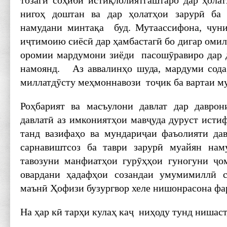
тозагӣ соҳиби истиқлолиятгаштаро дар ҳолат
нигоҳ доштан ва дар ҳолатҳои зарурӣ ба
намудани минтақа буд. Мутаассифона, чуни
иҷтимоию сиёсӣ дар ҳамбастагӣ бо дигар омил
оромии мардумони зиёди пасошӯравиро дар 
намоянд. Аз аввалинҳо шуда, мардуми сода,
миллатдӯсту меҳмоннавози тоҷик ба вартаи м
Роҳбарият ва масъулони давлат дар даврон
давлатӣ аз имкониятҳои мавҷуда дуруст истиф
танд вазифаҳо ва мундариҷаи фаъолияти да
сарнавиштсоз ба таври зарурӣ муайян наму
тавозуни манфиатҳои гурӯҳҳои гуногуни ҷо
овардани ҳадафҳои созандаи умумимиллӣ с
маънӣ Ҳофизи бузургвор хеле нишонрасона фа
На ҳар кӣ тарҳи кулаҳ каҷ ниҳоду тунд нишаст