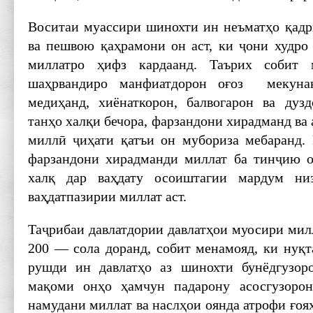
Воситаи муассири шинохти ин неъматҳо қадр
ва пешвою қаҳрамони он аст, ки ҷони худро 
миллатро ҳифз кардаанд. Таърих собит 
шаҳрвандиро манфиатдорон оғоз мекунан
медиҳанд, хиёнаткорон, балвогарон ва дуз
танҳо халқи бечора, фарзандони хирадманд ва
миллӣ ҷиҳати қатъи он мубориза мебаранд.
фарзандони хирадманди миллат ба тинҷию 
халқ дар ваҳдату осоиштагии мардум н
ваҳдатпазирии миллат аст.
Таҷрибаи давлатдории давлатҳои муосири милл
200 — сола доранд, собит менамояд, ки нуқт
рушди ин давлатҳо аз шинохти бунёдгузоро
мақоми онҳо ҳамчун падарону асосгузоро
намудани миллат ва наслҳои оянда атрофи ғоя