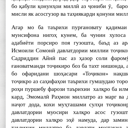
бо қабули қонунҳои миллӣ аз ҷониби ӯ, бар
мисли як асосгузор ва таҳиякарди қонуни мил
Агар мо ба таърихи пурғановату қадимаи
мунсифона нигоҳ кунем, ба чунин хулоса
адабиёти порсиро поя гузошта, баъд аз ар
Исмоили Сомонӣ давлатдории миллии тоҷикон
Садриддин Айнӣ пас аз ҳазор соли фаром
ғановатманди тоҷикиро боз ба тахт нишонда,
бо офаридани шоҳасари «Тоҷикон» нақш
тоҷикро аз саҳифаҳои таърихи гумшудаю торо
роҳи пуршебу фарози таърихии халқро ба илм
кард, Эмомалӣ Раҳмон миллатро аз марг ва д
наҷот дода, кохи муҳташами сулҳи тоҷикон
давлатдории муосири халқро асос гузошт
давлатдории халқро эҳё намуда, дар зам
таърихии миллатро ба давлати мустақил э