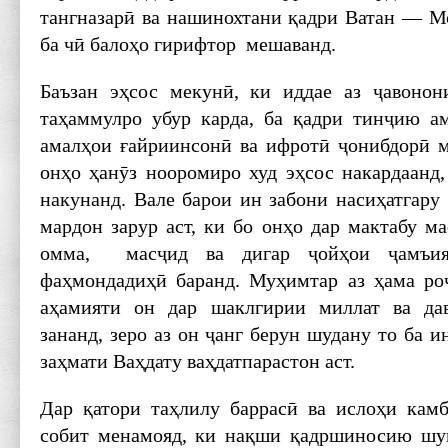
тангназарӣ ва нашинохтани қадри Ватан — Мо
ба чӣ балоҳо гирифтор мешаванд.
Баъзан эҳсос мекунӣ, ки иддае аз ҷавонон
таҳаммулро убур карда, ба қадри тинҷию ам
амалҳои ғайриинсонӣ ва ифротӣ ҷонибдорӣ 
онҳо ҳанӯз нооромиро худ эҳсос накардаанд,
накунанд. Вале барои ин забони насиҳатгару
мардон зарур аст, ки бо онҳо дар мактабу м
омма, масҷид ва дигар ҷойҳои ҷамъи
фаҳмондадиҳӣ баранд. Муҳимтар аз ҳама роҷ
аҳамияти он дар шаклгирии миллат ва да
зананд, зеро аз он ҷанг берун шудану то ба и
заҳмати Ваҳдату ваҳдатпарастон аст.
Дар қатори таҳлилу баррасӣ ва ислоҳи камб
собит менамояд, ки нақши қадршиносию шук