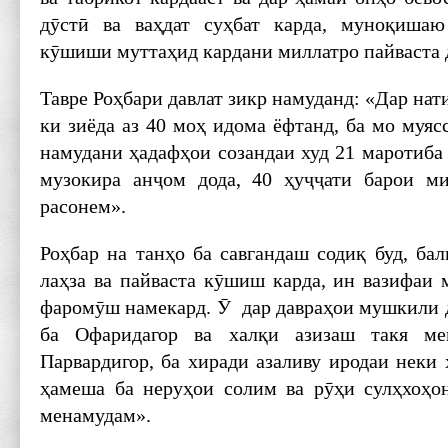
дӯстӣ ва ваҳдат суҳбат карда, муноқишаю
кӯшиши муттаҳид кардани миллатро пайваста 
Тавре Роҳбари давлат зикр намуданд: «Дар нат
ки зиёда аз 40 моҳ идома ёфтанд, ба мо муяс
намудани ҳадафҳои созандаи худ 21 маротиба
музокира анҷом дода, 40 ҳуҷҷати барои м
расонем».
Роҳбар на танҳо ба савгандаш содиқ буд, ба
лаҳза ва пайваста кӯшиш карда, ин вазифаи 
фаромӯш намекард. Ӯ дар давраҳои мушкили д
ба Офаридагор ва халқи азизаш такя м
Парвардигор, ба хиради азаливу иродаи неки
ҳамеша ба неруҳои солим ва рӯҳи сулҳхоҳо
менамудам».