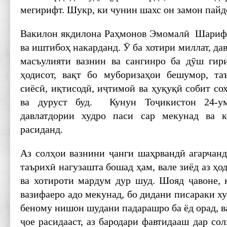
мегирифт. Шукр, ки чунин шахс он замон пайд
Вакилон якдилона Раҳмонов Эмомалӣ Шарифо
ва иштибоҳ накарданд. Ӯ ба хотири миллат, да
масъулияти вазнин ва сангинро ба дӯш гир
ҳодисот, вақт бо муборизаҳои бешумор, та
сиёсӣ, иқтисодӣ, иҷтимоӣ ва ҳуқуқӣ собит сох
ва дуруст буд. Кунун Тоҷикистон 24-у
давлатдории худро паси сар мекунад ва 
расиданд.
Аз солҳои вазнини ҷанги шаҳрвандӣ агарчанд
таърихӣ нагузашта бошад ҳам, вале зиёд аз ҳо
ва хотироти мардум дур шуд. Шояд ҷавоне, 
вазифаеро адо мекунад, бо дидани писараки ху
беному нишон шудани падарашро ба ёд орад, ва
ҷое расидааст, аз бародари фавтидааш дар со