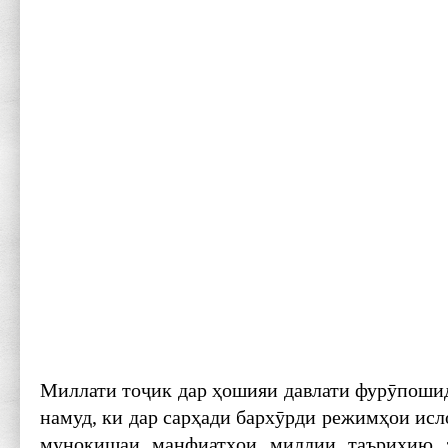
Миллати тоҷик дар ҳошияи давлати фурӯпоши
намуд, ки дар сарҳади бархӯрди режимҳои исл
муноқишаи манфиатҳои миллии таърихию з