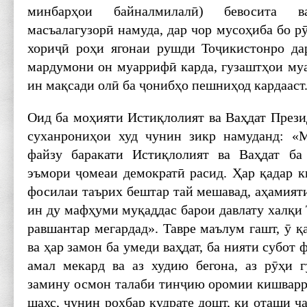
минбарҳои байналмилалӣ) бевосита в
масъалагузорӣ намуда, дар чор мусоҳиба бо 
хориҷӣ роҳи ягонаи рушди Тоҷикистонро да
мардумони он муаррифӣ карда, гузаштҳои муа
ин мақсади олӣ ба ҷонибҳо пешниҳод кардааст
Оид ба моҳияти Истиқлолият ва Ваҳдат Прези
суханрониҳои худ чунин зикр намуданд: «
файзу баракати Истиқлолият ва Ваҳдат ба
эъмори ҷомеаи демократӣ расид. Ҳар қадар к
фосилаи таърих бештар тай мешавад, аҳамият
ин ду мафҳуми муқаддас барои давлату халқи
равшантар мегардад». Тавре маълум гашт, ӯ қа
ва ҳар замон ба умеди ваҳдат, ба нияти субот 
амал мекард ва аз худию бегона, аз рӯҳи 
замину осмон талаби тинҷию оромии кишварр
шахс, чунин роҳбар қудрате дошт, ки оташи ҷ