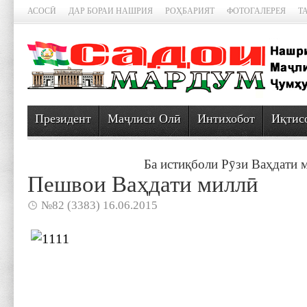
АСОСӢ
ДАР БОРАИ НАШРИЯ
РОҲБАРИЯТ
ФОТОГАЛЕРЕЯ
Т
Президент
Маҷлиси Олӣ
Интихобот
Иқтис
Ба истиқболи Рӯзи Ваҳдати 
Пешвои Ваҳдати миллӣ
№82 (3383) 16.06.2015