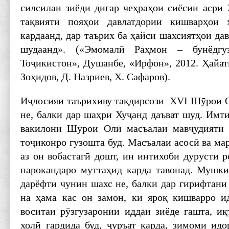
силсилаи зиёди дигар чеҳраҳои сиёсии асри 
тақвияти пояҳои давлатдории кишварҳои 
кардаанд, дар таърих ба ҳайси шахсиятҳои да
шудаанд». («Эмомалӣ Раҳмон – бунёдгу
Тоҷикистон», Душанбе, «Ирфон», 2012. Ҳайат
Зоҳидов, Д. Назриев, Х. Сафаров).
Иҷлосияи таърихиву тақдирсози XVI Шӯрои О
не, балки дар шаҳри Хуҷанд даъват шуд. Имт
вакилони Шӯрои Олӣ масъалаи мавҷудияти 
тоҷиконро гузошта буд. Масъалаи асосӣ ва ма
аз он вобастагӣ дошт, ин интихоби дурусти 
парокандаро муттаҳид карда тавонад. Мушк
дарёфти чунин шахс не, балки дар гирифтани 
на ҳама кас он замон, ки яроқ кишварро и
воситаи рӯзгузаронии иддаи зиёде гашта, иқ
холӣ гардида буд, ҷуръат карда, зимоми ид