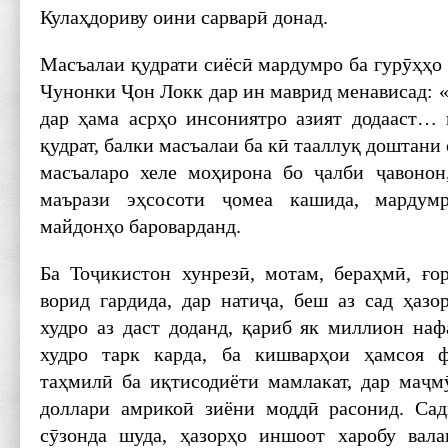
Кулаҳдориву оини сарварӣ донад.
Масъалаи қудрати сиёсӣ мардумро ба гурӯҳҳо 
Чунонки Ҷон Локк дар ин маврид менависад: «
дар ҳама асрҳо инсониятро азият додааст… 
қудрат, балки масъалаи ба кӣ тааллуқ доштани
масъаларо хеле моҳирона бо ҷалби ҷавонон
маърази эҳсосоти ҷомеа кашида, мардум
майдонҳо бароварданд.
Ба Тоҷикистон хунрезӣ, мотам, бераҳмӣ, ғо
ворид гардида, дар натиҷа, беш аз сад ҳаз
худро аз даст доданд, қариб як миллион наф
худро тарк карда, ба кишварҳои ҳамсоя 
таҳмилӣ ба иқтисодиёти мамлакат, дар маҷм
доллари амрикоӣ зиёни моддӣ расонид. Сад
сӯзонда шуда, ҳазорҳо иншоот харобу вала