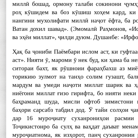
миллӣ бошад, ормону талаби сокинони ҷум
роҳ кӯшидем ва боз кӯшиш хоҳем кард, ки 
нангини мухолифати миллӣ наҷот ёфта, ба ро
Ватан дохил шавад». (Эмомалӣ Раҳмонов, «И
ва эҳёи миллат», ҷилди дуюм. Душанбе: «Ирфон»
Ҳақ ба ҷониби Паёмбари ислом аст, ки гуфтаа
аст». Нияти ӯ, мароми ӯ нек буд, ки ҳама ба 
ситораи бахт, як рӯшноии фараҳбахш аз ми
торикию зулмот на танҳо солим гузашт, бал
мардум ва умеди наҷоти миллат шарик ва ҳ
ниёгони миллат ғизо гирифта, бо нияти неки
баҳраманд шуда, мисли офтоб зимистони 
баҳори сарсабз табдил дод. Ӯ тайи солҳои ҷ
дар 16 муроҷиату суханрониҳои расмии
Тоҷикистонро ба сулҳ ва ваҳдат даъват мена
муроҷиатнома, як изҳорот, панҷ суханронии 