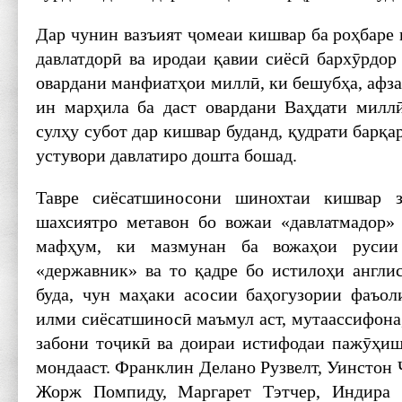
Дар чунин вазъият ҷомеаи кишвар ба роҳбаре н
давлатдорӣ ва иродаи қавии сиёсӣ бархӯрдор 
овардани манфиатҳои миллӣ, ки бешубҳа, афз
ин марҳила ба даст овардани Ваҳдати милл
сулҳу субот дар кишвар буданд, қудрати барқ
устувори давлатиро дошта бошад.
Тавре сиёсатшиносони шинохтаи кишвар з
шахсиятро метавон бо вожаи «давлатмадор»
мафҳум, ки мазмунан ба вожаҳои русии 
«державник» ва то қадре бо истилоҳи англис
буда, чун маҳаки асосии баҳогузории фаъол
илми сиёсатшиносӣ маъмул аст, мутаассифона,
забони тоҷикӣ ва доираи истифодаи пажӯҳиш
мондааст. Франклин Делано Рузвелт, Уинстон Ч
Жорж Помпиду, Маргарет Тэтчер, Индира 