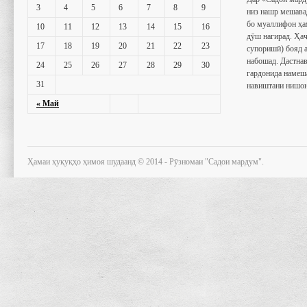
3
4
5
6
7
8
9
низ нашр мешава
бо муаллифон ҳа
10
11
12
13
14
15
16
дӯш нагирад. Ҳаҷ
17
18
19
20
21
22
23
супоришӣ) бояд 
набошад. Дастнав
24
25
26
27
28
29
30
гардонида намеш
31
навиштани нишон
« Май
Ҳамаи ҳуқуқҳо ҳимоя шудаанд © 2014 - Рӯзномаи "Садои мардум".