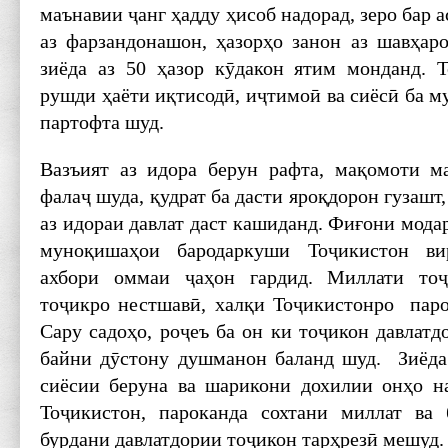
маънавии ҷанг ҳадду ҳисоб надорад, зеро бар 
аз фарзандонашон, ҳазорҳо занон аз шавҳар
зиёда аз 50 ҳазор кӯдакон ятим монданд. 
рушди ҳаёти иқтисодӣ, иҷтимоӣ ва сиёсӣ ба му
партофта шуд.
Вазъият аз идора берун рафта, мақомоти м
фалаҷ шуда, қудрат ба дасти яроқдорон гузашт
аз идораи давлат даст кашиданд. Фиғони модар
муноқишаҳои бародаркуши Тоҷикистон ви
ахбори оммаи ҷаҳон гардид. Миллати тоҷ
тоҷикро нестшавӣ, халқи Тоҷикистонро паро
Сару садоҳо, роҷеъ ба он ки тоҷикон давлатд
байни дӯстону душманон баланд шуд. Зиёда
сиёсии беруна ва шарикони дохилии онҳо н
Тоҷикистон, пароканда сохтани миллат ва
бурдани давлатдории тоҷикон тарҳрезӣ мешуд.