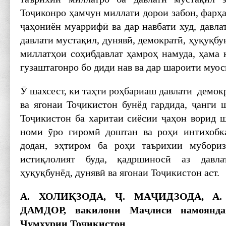
Тоҷиконро ҳамчун миллати дорои забон, фарҳа
ҷаҳониён муаррифӣ ва дар навбати худ, давл
давлати мустақил, дунявӣ, демократӣ, ҳуқуқбу
миллатҳои соҳибдавлат ҳамроҳ намуда, ҳама 
гузаштагонро бо диди нав ва дар шароити муос
Ӯ шахсест, ки таҳти роҳбариаш давлати демокр
ва ягонаи Тоҷикистон бунёд гардида, ҷанги 
Тоҷикистон ба харитаи сиёсии ҷаҳон ворид ш
номи ӯро гиромӣ доштан ва роҳи интихобк
додан, эҳтиром ба роҳи таърихии мубори
истиқлолият буда, қадршиносӣ аз давла
ҳуқуқбунёд, дунявӣ ва ягонаи Тоҷикистон аст.
А. ХОЛИ
ҚЗОДА,
Ҷ. МА
ҶИДЗОДА, А.
ДАМДОР, вакилони Ма
ҷлиси намоянд
Ҷум
ҳурии То
ҷикистон