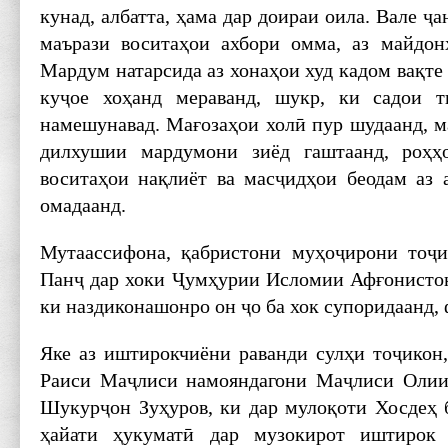
кунад, албатта, ҳама дар доираи оила. Вале ҷа
маърази воситаҳои ахбори омма, аз майдон
Мардум натарсида аз хонаҳои худ кадом вақте 
куҷое хоҳанд мераванд, шукр, ки садои 
намешунавад. Мағозаҳои холӣ пур шудаанд, м
дилхушии мардумони зиёд гаштаанд, роҳ
воситаҳои нақлиёт ва масҷидҳои беодам аз
омадаанд.
Мутаассифона, қабристони муҳоҷирони тоҷи
Панҷ дар хоки Ҷумҳурии Исломии Афғонистон 
ки наздиконашонро он ҷо ба хок супоридаанд,
Яке аз иштирокчиёни раванди сулҳи тоҷикон,
Раиси Маҷлиси намояндагони Маҷлиси Оли
Шукурҷон Зуҳуров, ки дар мулоқоти Хосдеҳ 
ҳайати ҳукуматӣ дар музокирот иштирок 