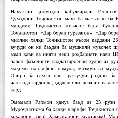
Нахустин қонунҳои қабулкардаи Иҷло
Ҷумҳурии Тоҷикистон маҳз ба масъалаи ба 
мардуми Тоҷикистон ихтисос ёфта будан
Тоҷикистон «Дар бораи гурезагон», «Дар бора
миллии халқи Тоҷикистон эълон кардани 26
вуҷуди он ки баъдан ба мушкилӣ мувоҷеҳ шу
азми қавӣ ва нияти неки роҳбарияти нави 
ҷавон фаъолияти ваҳдатгароёнаи худро аз рӯ
мақоми нав ифшо намуда, мазмун ва муҳт
Олиро ба самти нав: ҷустуҷӯи роҳҳои ба
ҷангзада гардонда, ҳадафи олӣ, аввалин ва ас
кард. .
Эмомалӣ Раҳмон ҳанӯз баъд аз 23 рӯзи
Муроҷиатнома ба халқи шарифи Тоҷикистон гу
хоҳарони азиз! Ҳамватанони муҳтарам! Ма