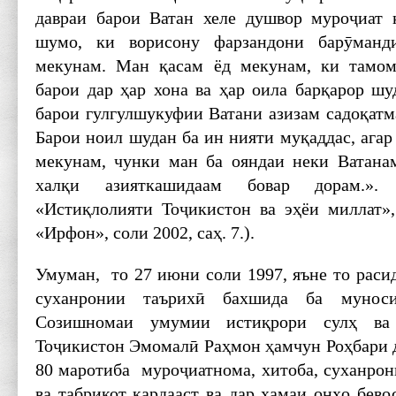
давраи барои Ватан хеле душвор муроҷиат к
шумо, ки ворисону фарзандони барӯманди
мекунам. Ман қасам ёд мекунам, ки тамо
барои дар ҳар хона ва ҳар оила барқарор шу
барои гулгулшукуфии Ватани азизам садоқатм
Барои ноил шудан ба ин нияти муқаддас, агар
мекунам, чунки ман ба ояндаи неки Ватана
халқи азияткашидаам бовар дорам.».
«Истиқлолияти Тоҷикистон ва эҳёи миллат»
«Ирфон», соли 2002, саҳ. 7.).
Умуман, то 27 июни соли 1997, яъне то раси
суханронии таърихӣ бахшида ба муноси
Созишномаи умумии истиқрори сулҳ ва
Тоҷикистон Эмомалӣ Раҳмон ҳамчун Роҳбари д
80 маротиба муроҷиатнома, хитоба, суханрон
ва табрикот кардааст ва дар ҳамаи онҳо бево