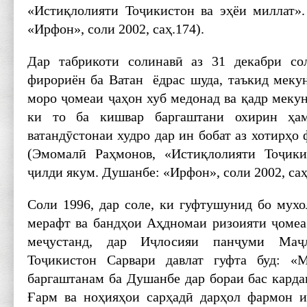
«Истиқлолияти Тоҷикистон ва эҳёи миллат»
«Ирфон», соли 2002, саҳ.174).
Дар табрикоти солинавӣ аз 31 декабри со
фирориён ба Ватан ёдрас шуда, таъкид мек
моро ҷомеаи ҷаҳон хуб медонад ва қадр мекун
ки то ба кишвар баргаштани охирин ҳа
ватандӯстонаи худро дар ин бобат аз хотирҳо
(Эмомалӣ Раҳмонов, «Истиқлолияти Тоҷики
ҷилди якум. Душанбе: «Ирфон», соли 2002, саҳ.
Соли 1996, дар соле, ки гуфтушунид бо му
мерафт ва бандҳои Аҳдномаи ризоияти ҷомеа 
меҷустанд, дар Иҷлосияи панҷуми Ма
Тоҷикистон Сарвари давлат гуфта буд: «
баргаштанам ба Душанбе дар бораи бас карда
Ғарм ва ноҳияҳои сарҳадӣ дарҳол фармон 