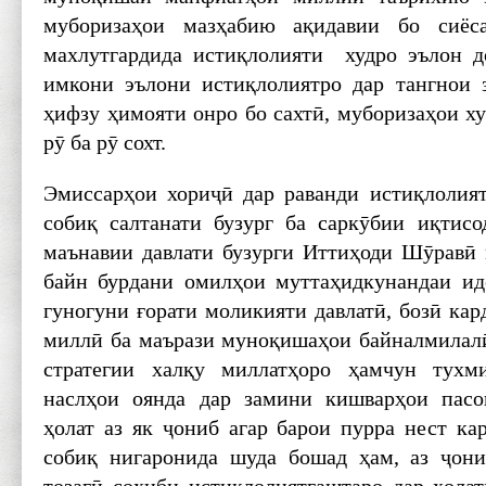
муборизаҳои мазҳабию ақидавии бо сиёса
махлутгардида истиқлолияти худро эълон д
имкони эълони истиқлолиятро дар тангнои 
ҳифзу ҳимояти онро бо сахтӣ, муборизаҳои х
рӯ ба рӯ сохт.
Эмиссарҳои хориҷӣ дар раванди истиқлолия
собиқ салтанати бузург ба саркӯбии иқтис
маънавии давлати бузурги Иттиҳоди Шӯравӣ 
байн бурдани омилҳои муттаҳидкунандаи ид
гуногуни ғорати моликияти давлатӣ, бозӣ кар
миллӣ ба маърази муноқишаҳои байналмилал
стратегии халқу миллатҳоро ҳамчун тухм
наслҳои оянда дар замини кишварҳои пас
ҳолат аз як ҷониб агар барои пурра нест ка
собиқ нигаронида шуда бошад ҳам, аз ҷони