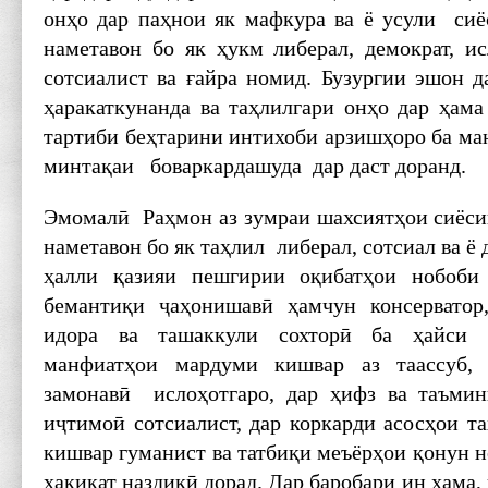
онҳо дар паҳнои як мафкура ва ё усули сиё
наметавон бо як ҳукм либерал, демократ, ис
сотсиалист ва ғайра номид. Бузургии эшон д
ҳаракаткунанда ва таҳлилгари онҳо дар ҳама
тартиби беҳтарини интихоби арзишҳоро ба ман
минтақаи боваркардашуда дар даст доранд.
Эмомалӣ Раҳмон аз зумраи шахсиятҳои сиёсии
наметавон бо як таҳлил либерал, сотсиал ва ё
ҳалли қазияи пешгирии оқибатҳои нобоби
бемантиқи ҷаҳонишавӣ ҳамчун консерватор
идора ва ташаккули сохторӣ ба ҳайси 
манфиатҳои мардуми кишвар аз таассуб, 
замонавӣ ислоҳотгаро, дар ҳифз ва таъмин
иҷтимоӣ сотсиалист, дар коркарди асосҳои т
кишвар гуманист ва татбиқи меъёрҳои қонун 
ҳақиқат наздикӣ дорад. Дар баробари ин ҳама,