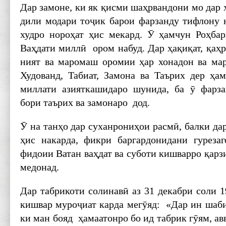
Дар замоне, ки як қисми шаҳрвандони мо дар 
дили модари тоҷик барои фарзанду тифлону н
худро нороҳат ҳис мекард. Ӯ ҳамчун Роҳбар
Ваҳдати миллӣ ором набуд. Дар ҳақиқат, қаҳр
ният ва маромаш оромии ҳар хонадон ва ма
Худованд, Табиат, Замона ва Таърих дер ҳа
миллати азияткашидаро шунида, ба ӯ фарза
бори таърих ва замонаро дод.
Ӯ на танҳо дар суханрониҳои расмӣ, балки да
ҳис накарда, фикри баргардонидани гуреза
фидоии Ватан ваҳдат ва суботи кишварро қарз
медонад.
Дар табрикоти солинавӣ аз 31 декабри соли 
кишвар муроҷиат карда мегӯяд: «Дар ин шаби
ки ман бояд ҳамаатонро бо ид табрик гӯям, ав