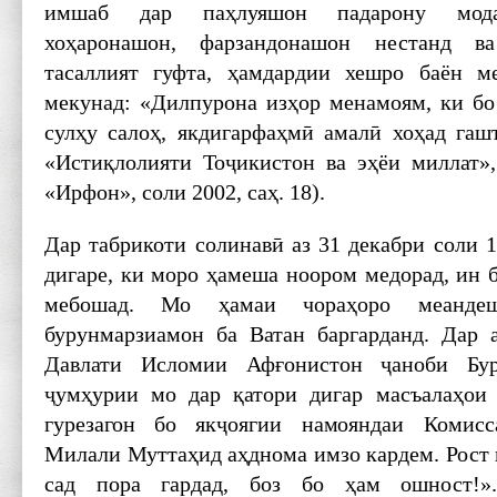
имшаб дар паҳлуяшон падарону модар
хоҳаронашон, фарзандонашон нестанд в
тасаллият гуфта, ҳамдардии хешро баён 
мекунад: «Дилпурона изҳор менамоям, ки бо
сулҳу салоҳ, якдигарфаҳмӣ амалӣ хоҳад гаш
«Истиқлолияти Тоҷикистон ва эҳёи миллат»
«Ирфон», соли 2002, саҳ. 18).
Дар табрикоти солинавӣ аз 31 декабри соли 
дигаре, ки моро ҳамеша ноором медорад, ин 
мебошад. Мо ҳамаи чораҳоро меандеш
бурунмарзиамон ба Ватан баргарданд. Дар 
Давлати Исломии Афғонистон ҷаноби Бу
ҷумҳурии мо дар қатори дигар масъалаҳои
гурезагон бо якҷоягии намояндаи Комис
Милали Муттаҳид аҳднома имзо кардем. Рост 
сад пора гардад, боз бо ҳам ошност!»