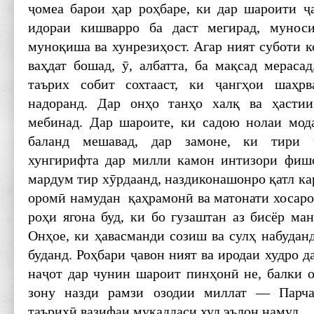
ҷомеа барои ҳар роҳбаре, ки дар шароити 
идораи кишварро ба даст мегирад, мунос
муноқиша ва хунрезиҳост. Агар ният суботи 
ваҳдат бошад, ӯ, албатта, ба мақсад мерасад
таърих собит сохтааст, ки ҷангҳои шаҳр
надоранд. Дар онҳо танҳо халқ ва ҳастии
мебинад. Дар шароите, ки садою нолаи мод
баланд мешавад, дар замоне, ки тири 
хунгирифта дар милли камон интизори фишо
мардум тир хӯрдаанд, наздиконашонро қатл кар
оромӣ намудан қаҳрамонӣ ва матонати хосаро
роҳи ягона буд, ки бо гузаштан аз бисёр ма
Онҳое, ки ҳавасманди созиш ва сулҳ набуданд
буданд. Роҳбари ҷавон ният ва иродаи худро д
наҷот дар чунин шароит пинҳонӣ не, балки 
зону назди рамзи озодии миллат — Парча
таърихӣ вазифаи муқаддаси худ эълон намуд.