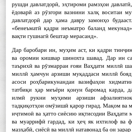
рушди давлатдорӣ, эҳтироми рамзҳои давлатӣ
ёдоварӣ аз рӯзгори вазнини халқ воситаи м
давлатдорӣ дар ҳама давру замонҳо будаас
«бенеъматӣ қадри неъматро баланд мекунад
вақти гушнагӣ бештар мерасанд».
Дар баробари ин, муҳим аст, ки қадри тинҷи
ва оромии кишвар шинохта шавад. Дар ин са
таърихӣ ва рӯзмарраи ғояи Ваҳдати миллӣ шар
миллӣ ҳамчун арзиши муқаддаси миллӣ бояд 
асоси роҳбарикунандаи вазифаҳои хидмати
татбиқи ҳар меъёри қонун баромад карда, д
илмӣ рукни муҳими арзиши афзалиятно
тадқиқотҳои омӯзишӣ қарор гирад. Мақом ва м
иҷтимоӣ ва ҳатто сиёсию иқтисодии Ваҳдати 
ва муаррифӣ гардад, ки ҳеҷ як ихтилоф ва 
мазҳабӣ, сиёсӣ ва миллӣ натавонад ба он зарар