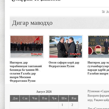
Д
Дигар маводҳо
Иштирок дар
Оғози сафари корӣ дар
Иштирок дар м
чорабиниҳои тантанавӣ
Федератсияи Русия
гулчанбаргузор
бахшида ба ҷашни 80-
паради ҳарбӣ д
солагии Ғалаба дар
Ғалабаи шаҳри
шаҳри Москваи
Федератсияи Русия
Рӯзномаи «Садои
Август 2026
Вазорати фарҳан
Дш
Сш
Чш
Пш
Ҷм
Шн
Яш
шуд. Рақами қайд
1
2
Дар «Садои мард