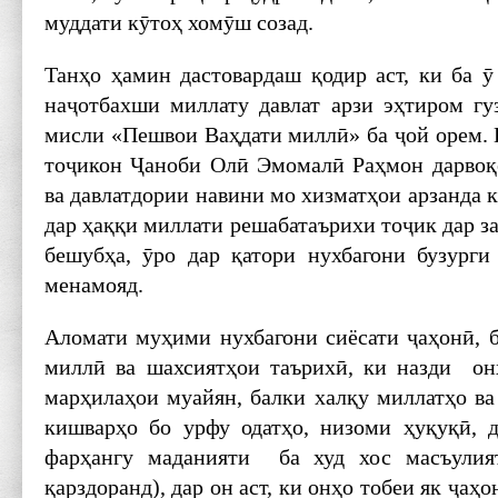
муддати кӯтоҳ хомӯш созад.
Танҳо ҳамин дастовардаш қодир аст, ки ба ӯ
наҷотбахши миллату давлат арзи эҳтиром гу
мисли «Пешвои Ваҳдати миллӣ» ба ҷой орем.
тоҷикон Ҷаноби Олӣ Эмомалӣ Раҳмон дарвоқ
ва давлатдории навини мо хизматҳои арзанда к
дар ҳаққи миллати решабатаърихи тоҷик дар за
бешубҳа, ӯро дар қатори нухбагони бузург
менамояд.
Аломати муҳими нухбагони сиёсати ҷаҳонӣ, б
миллӣ ва шахсиятҳои таърихӣ, ки назди он
марҳилаҳои муайян, балки халқу миллатҳо ва
кишварҳо бо урфу одатҳо, низоми ҳуқуқӣ, 
фарҳангу маданияти ба худ хос масъулия
қарздоранд), дар он аст, ки онҳо тобеи як ҷаҳ