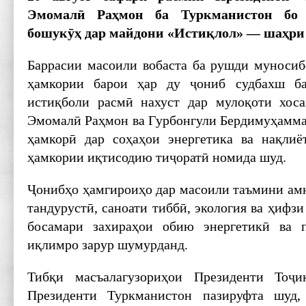
Эмомал
ӣ Ра
ҳмон ба Туркманистон бо
бошук
ӯҳ дар майдони «Исти
қлол» — ша
ҳри
Баррасии масоили вобаста ба рушди муносиб
ҳамкории барои ҳар ду ҷониб судбахш б
истиқболи расмӣ нахуст дар мулоқоти хос
Эмомалӣ Раҳмон ва Гурбонгули Бердимуҳаммад
ҳамкорӣ дар соҳаҳои энергетика ва нақлиё
ҳамкории иқтисодию тиҷоратӣ номида шуд.
Ҷонибҳо ҳамгироиҳо дар масоили таъмини амн
тандурустӣ, саноати тиббӣ, экология ва ҳифзи
босамари захираҳои обию энергетикӣ ва 
иқлимро зарур шумурданд.
Тибқи масъалагузориҳои Президенти Тоҷи
Президенти Туркманистон пазируфта шуд,