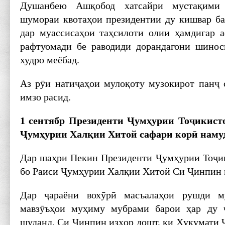
Душанбею Ашқобод хатсайри мустақими 
шумораи квотаҳои президентии ду кишвар б
дар муассисаҳои таҳсилоти олии ҳамдигар а
рафтуомади бе раводиди дорандагони шинос
худро меёбад.
Аз рӯи натиҷаҳои мулоқоту музокирот панҷ 
имзо расид.
1 сентябр Президенти
Ҷум
ҳурии То
ҷикист
Ҷум
ҳурии Хал
қии Хитой сафари кор
ӣ наму
Дар шаҳри Пекин Президенти Ҷумҳурии Тоҷи
бо Раиси Ҷумҳурии Халқии Хитой Си Ҷинпин 
Дар ҷараёни вохӯрӣ масъалаҳои рушди м
мавзӯъҳои муҳиму мубрами барои ҳар ду 
шуданд. Си Ҷинпин изҳор дошт, ки Ҳукумати