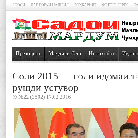
АСОСӢ
ДАР БОРАИ НАШРИЯ
РОҲБАРИЯТ
ФОТОГАЛЕРЕЯ
Т
Президент
Маҷлиси Олӣ
Интихобот
Иқтис
Соли 2015 — cоли идомаи т
рушди устувор
№22 (3502) 17.02.2016