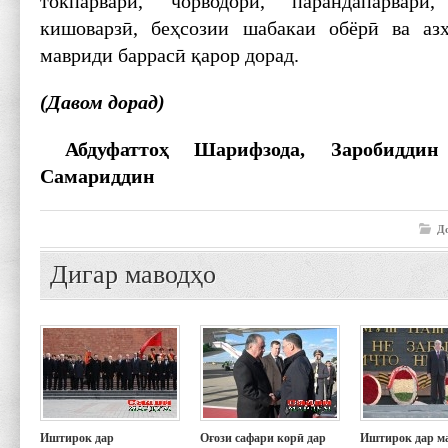
токпарварӣ, чорводорӣ, парандапарварӣ
кишоварзӣ, беҳсозии шабакаи обёрӣ ва аз
мавриди баррасӣ қарор дорад.
(Давом дорад)
Абдуфаттоҳ Шарифзода, Заробиддин
Самариддин
Д
Дигар маводҳо
Иштирок дар
Оғози сафари корӣ дар
Иштирок дар м