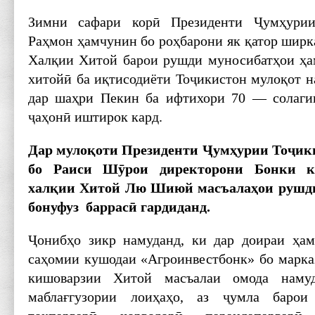
Зимни сафари корӣ Президенти Ҷумҳури
Раҳмон ҳамчунин бо роҳбарони як қатор ширк
Халқии Хитой барои рушди муносибатҳои ҳа
хитойӣ ба иқтисодиёти Тоҷикистон мулоқот н
дар шаҳри Пекин ба ифтихори 70 — солаг
ҷаҳонӣ иштирок кард.
Дар муло
қоти Президенти
Ҷум
ҳурии То
ҷик
бо Раиси Ш
ӯрои директорони Бонки 
хал
қии Хитой Лю Шиюй масъала
ҳои руш
бонуфуз баррас
ӣ гардиданд.
Ҷонибҳо зикр намуданд, ки дар доираи ҳа
саҳомии кушодаи «Агроинвестбонк» бо марка
кишоварзии Хитой масъалаи омода наму
маблағгузории лоиҳаҳо, аз ҷумла баро