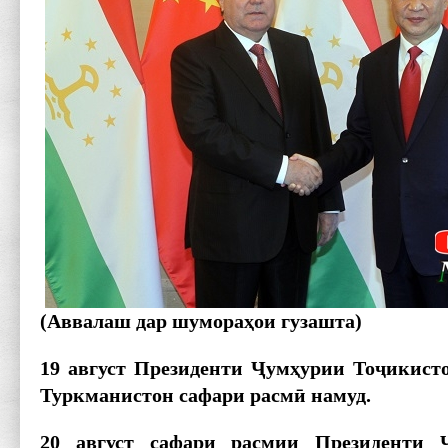
(Аввалаш дар шумора
ҳои гузашта)
19 август Президенти
Ҷум
ҳурии То
ҷикист
Туркманистон сафари расм
ӣ намуд.
20 август сафари расмии Президенти