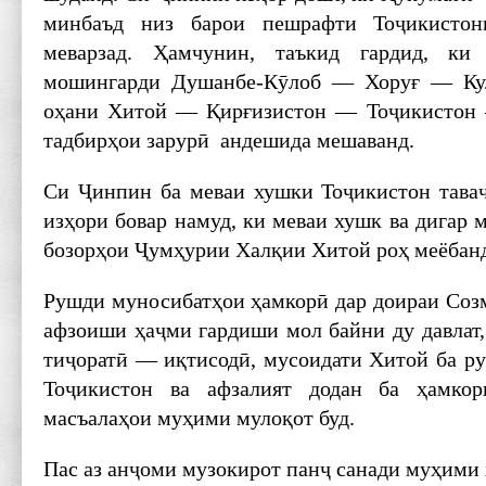
минбаъд низ барои пешрафти Тоҷикисто
меварзад. Ҳамчунин, таъкид гардид, ки
мошингарди Душанбе-Кӯлоб — Хоруғ — Кул
оҳани Хитой — Қирғизистон — Тоҷикистон
тадбирҳои зарурӣ андешида мешаванд.
Си Ҷинпин ба меваи хушки Тоҷикистон таваҷ
изҳори бовар намуд, ки меваи хушк ва дигар 
бозорҳои Ҷумҳурии Халқии Хитой роҳ меёбан
Рушди муносибатҳои ҳамкорӣ дар доираи Со
афзоиши ҳаҷми гардиши мол байни ду давлат,
тиҷоратӣ — иқтисодӣ, мусоидати Хитой ба р
Тоҷикистон ва афзалият додан ба ҳамкор
масъалаҳои муҳими мулоқот буд.
Пас аз анҷоми музокирот панҷ санади муҳими 