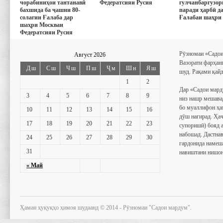
чорабиниҳои тантанавӣ
Федератсияи Русия
гулчанбаргузор
бахшида ба ҷашни 80-
паради ҳарбӣ д
солагии Ғалаба дар
Ғалабаи шаҳри
шаҳри Москваи
Федератсияи Русия
Рӯзномаи «Садои
Август 2026
Вазорати фарҳан
Дш
Сш
Чш
Пш
Ҷм
Шн
Яш
шуд. Рақами қайд
1
2
Дар «Садои мард
3
4
5
6
7
8
9
низ нашр мешава
бо муаллифон ҳа
10
11
12
13
14
15
16
дӯш нагирад. Ҳаҷ
17
18
19
20
21
22
23
супоришӣ) бояд 
набошад. Дастнав
24
25
26
27
28
29
30
гардонида намеш
31
навиштани нишон
« Май
Ҳамаи ҳуқуқҳо ҳимоя шудаанд © 2014 - Рӯзномаи "Садои мардум".