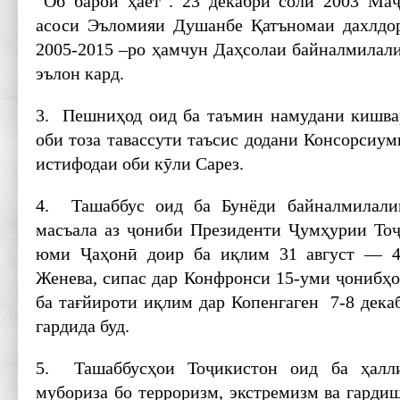
“Об барои ҳаёт”. 23 декабри соли 2003 
асоси Эъломияи Душанбе Қатъномаи дахлдор
2005-2015 –ро ҳамчун Даҳсолаи байналмилали
эълон кард.
3. Пешниҳод оид ба таъмин намудани кишва
оби тоза тавассути таъсис додани Консорсиу
истифодаи оби кӯли Сарез.
4. Ташаббус оид ба Бунёди байналмилал
масъала аз ҷониби Президенти Ҷумҳурии То
юми Ҷаҳонӣ доир ба иқлим 31 август — 4
Женева, сипас дар Конфронси 15-уми ҷониб
ба тағйироти иқлим дар Копенгаген 7-8 дека
гардида буд.
5. Ташаббусҳои Тоҷикистон оид ба ҳалли
мубориза бо терроризм, экстремизм ва гарди