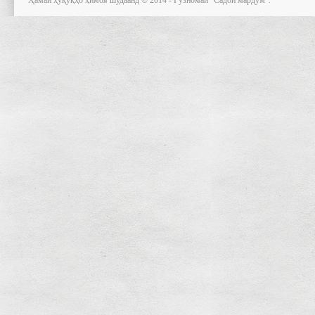
Ҳамаи ҳуқуқҳо ҳимоя шудаанд © 2014 - Рӯзномаи "Садои мардум".