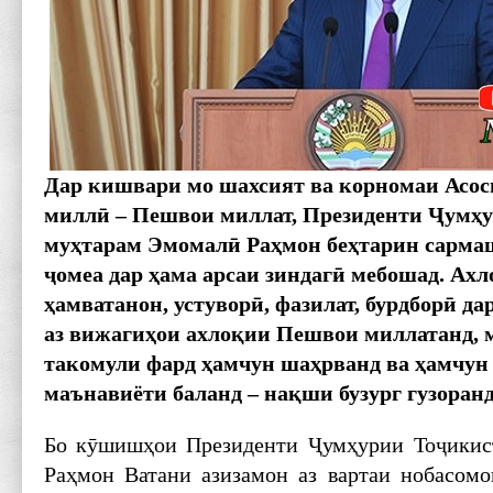
Дар кишвари мо шахсият ва корномаи Асосг
миллӣ – Пешвои миллат, Президенти Ҷумҳ
муҳтарам Эмомалӣ Раҳмон беҳтарин сарма
ҷомеа дар ҳама арсаи зиндагӣ мебошад. Ахл
ҳамватанон, устуворӣ, фазилат, бурдборӣ д
аз вижагиҳои ахлоқии Пешвои миллатанд, 
такомули фард ҳамчун шаҳрванд ва ҳамчун
маънавиёти баланд – нақши бузург гузоранд
Бо кӯшишҳои Президенти Ҷумҳурии Тоҷикис
Раҳмон Ватани азизамон аз вартаи нобасом