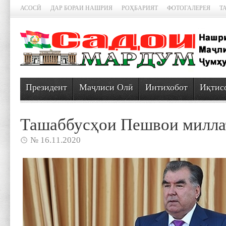
АСОСӢ
ДАР БОРАИ НАШРИЯ
РОҲБАРИЯТ
ФОТОГАЛЕРЕЯ
Т
Президент
Маҷлиси Олӣ
Интихобот
Иқтис
Ташаббусҳои Пешвои милла
№ 16.11.2020