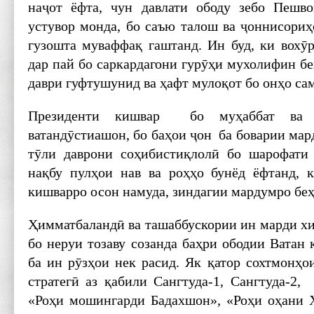
наҷот ёфта, чун давлати ободу зебо Пешв
устувор монда, бо саъю талош ва ҷоннисориҳ
гузошта муваффақ гаштанд. Ин буд, ки вох
дар пай бо саркардагони гурӯҳи мухолифин б
даври гуфтушунид ва ҳафт мулоқот бо онҳо сам
Президенти кишвар бо муҳаббат ва 
ватандӯстиашон, бо баҳои ҷон ба боварии мар
тӯли даврони соҳибистиқлолӣ бо шарофати
нақбу пулҳои нав ва роҳҳо бунёд ёфтанд, 
кишварро осон намуда, зиндагии мардумро беҳ
Ҳимматбаландӣ ва ташаббускории ин марди хи
бо неруи тозаву созанда баҳри ободии Ватан 
ба ин рӯзҳои нек расид. Як қатор сохтмонҳо
стратегӣ аз қабили Сангтуда-1, Сангтуда-2
«Роҳи мошингарди Бадахшон», «Роҳи оҳани 