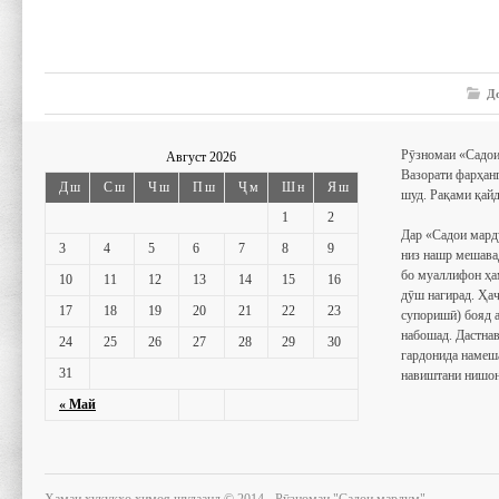
Д
Рӯзномаи «Садои
Август 2026
Вазорати фарҳан
Дш
Сш
Чш
Пш
Ҷм
Шн
Яш
шуд. Рақами қайд
1
2
Дар «Садои мард
3
4
5
6
7
8
9
низ нашр мешава
бо муаллифон ҳа
10
11
12
13
14
15
16
дӯш нагирад. Ҳаҷ
17
18
19
20
21
22
23
супоришӣ) бояд 
набошад. Дастнав
24
25
26
27
28
29
30
гардонида намеш
31
навиштани нишон
« Май