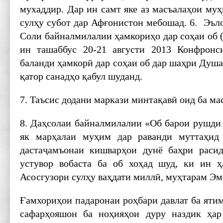
мухаддир. Дар ин самт яке аз масъалаҳои му
сулҳу субот дар Афғонистон мебошад. 6. Эъл
Соли байналмилалии ҳамкориҳо дар соҳаи об (
ин ташаббус 20-21 августи 2013 Конфронс
баланди ҳамкорӣ дар соҳаи об дар шаҳри Душан
қатор санадҳо қабул шуданд.
7. Таъсис додани маркази минтақавӣ оид ба ма
8. Даҳсолаи байналмилалии «Об барои рушди 
як марҳалаи муҳим дар раванди муттаҳид
дастаҷамъонаи кишварҳои дунё баҳри раси
устувор вобаста ба об хоҳад шуд, ки ин ҳ
Асосгузори сулҳу ваҳдати миллӣ, муҳтарам Э
Ғамхориҳои падаронаи роҳбари давлат ба ятим
сафарҳояшон ба ноҳияҳои дуру наздик ҳар