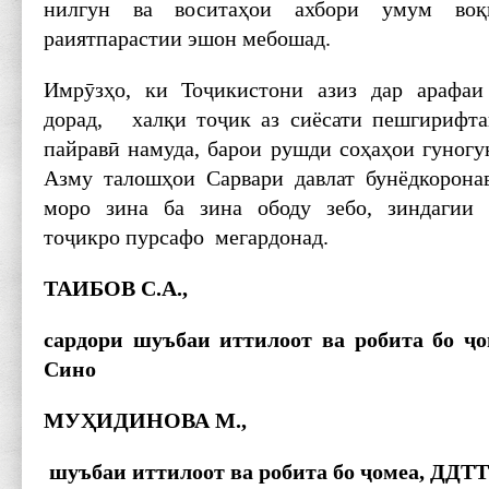
нилгун ва воситаҳои ахбори умум воқ
раиятпарастии эшон мебошад.
Имрӯзҳо, ки Тоҷикистони азиз дар арафаи
дорад, халқи тоҷик аз сиёсати пешгириф
пайравӣ намуда, барои рушди соҳаҳои гуногу
Азму талошҳои Сарвари давлат бунёдкоронав
моро зина ба зина ободу зебо, зиндагии
тоҷикро пурсафо мегардонад.
ТАИБОВ
С.А.,
сардори шуъбаи иттилоот ва робита бо ҷ
Сино
МУҲИДИНОВА М.,
шуъбаи иттилоот ва робита бо ҷомеа, ДДТТ