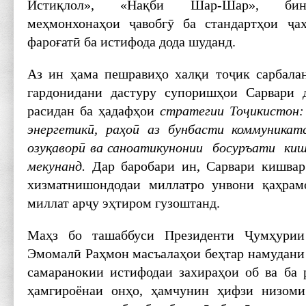
Истиқлол», «Нақби Шар-Шар», бино
меҳмонхонаҳои ҷавобгӯ ба стандартҳои ҷаҳ
фароғатӣ ба истифода дода шуданд.
Аз ин ҳама пешравиҳо халқи тоҷик сарбала
гардонидани дастуру супоришҳои Сарвари д
расидан ба ҳадафҳои
стратегии То
ҷ
икистон:
энергетик
ӣ
, ра
ҳ
о
ӣ
аз бунбасти коммуникат
озу
қ
авор
ӣ
ва саноатикунонии босуръати кишв
мекунанд.
Дар баробари ин, Сарвари кишвар
хизматнишондодаи миллатро унвони қаҳрамо
миллат арҷу эҳтиром гузоштанд.
Маҳз бо ташаббуси Президенти Ҷумҳурии
Эмомалӣ Раҳмон масъалаҳои беҳтар намудани
самаранокии истифодаи захираҳои об ва ба
ҳамгироёнаи онҳо, ҳамчунин ҳифзи низоми