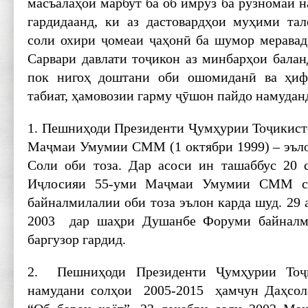
масъалаҳои марбут ба об имрӯз ба рӯзномаи 
гардидаанд, ки аз дастовардҳои муҳими та
соли охири ҷомеаи ҷаҳонӣ ба шумор меравад
Сарвари давлати тоҷикон аз минбарҳои балан
пок нигоҳ доштани оби ошомиданӣ ва ҳиф
табиат, ҳамовозии гарму ҷӯшон пайдо намудан
1. Пешниҳоди Президенти Ҷумҳурии Тоҷикист
Маҷмаи Умумии СММ (1 октябри 1999) – эъло
Соли оби тоза. Дар асоси ин ташаббус 20 
Иҷлосияи 55-уми Маҷмаи Умумии СММ со
байналмилалии оби тоза эълон карда шуд. 29 а
2003 дар шаҳри Душанбе Форуми байналми
баргузор гардид.
2. Пешниҳоди Президенти Ҷумҳурии Тоҷ
намудани солҳои 2005-2015 ҳамчун Даҳсол