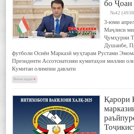
бо Ҷоан
№42 (4938
3-юми апрел
Маҷлиси ми
Ҷумҳурии Т
Душанбе, П
футболи Осиёи Марказӣ муҳтарам Рустами Эмома
Президенти Ассотсиатсияи кумитаҳои миллии ол
Кумитаи олимпии давлати
»
Матни пурра
Қарори 
маркази
раъйпур
Тоҷикис