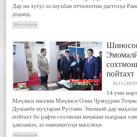
Дар ин хусус аз шуъбаи иттилоотии дастгоҳи Ра
доданд.
»
Матни пурра
Шиносои
Эмомалӣ
сохтмон
пойтахт
№33 (4929
14-уми март
Маҷлиси миллии Маҷлиси Олии Ҷумҳурии Тоҷики
Душанбе муҳтарам Рустами Эмомалӣ дар маҳалл
пойтахт бо рафти сохтмони маҷмааи шаҳраки ол
ҳамзамон, аз намоишгоҳи масолеҳи
»
Матни пурра