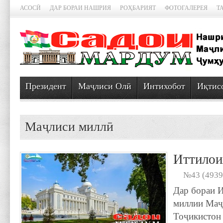
АСОСӢ
ДАР БОРАИ НАШРИЯ
РОҲБАРИЯТ
ФОТОГАЛЕРЕЯ
Т
Президент
Маҷлиси Олӣ
Интихобот
Иқтис
Маҷлиси миллӣ
Иттилои
№43 (4939
Дар бораи 
миллии Маҷ
Тоҷикистон