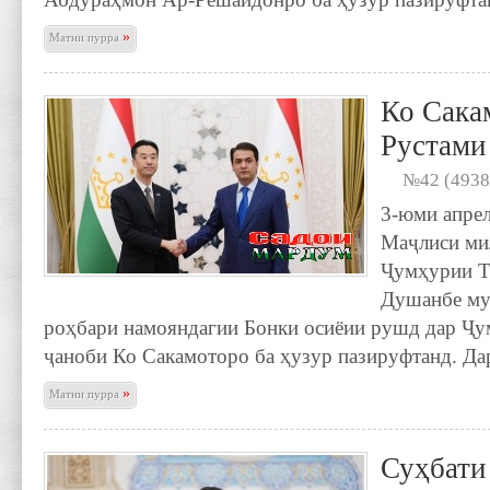
»
Матни пурра
Ко Сака
Рустами
№42 (4938
3-юми апрел
Маҷлиси ми
Ҷумҳурии Т
Душанбе му
роҳбари намояндагии Бонки осиёии рушд дар Ҷ
ҷаноби Ко Сакамоторо ба ҳузур пазируфтанд. Да
»
Матни пурра
Суҳбати