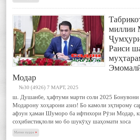
Табрико
миллии 
Ҷумҳури
Раиси ш
муҳтара
Эмомалӣ
Модар
№30 (4926) 7 МАРТ, 2025
ш. Душанбе, ҳафтуми марти соли 2025 Бонувони
Модарону хоҳарони азиз! Бо камоли эҳтирому са
афзун ҳамаи Шуморо ба ифтихори Рӯзи Модар, к
соҳибистиқлоли мо бо шукӯҳу шаҳомати хоса
»
Матни пурра