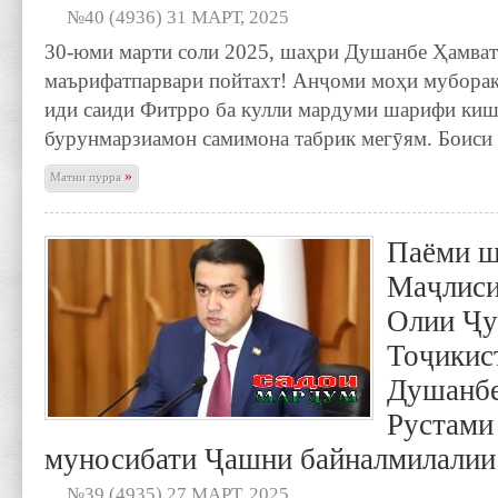
№40 (4936) 31 МАРТ, 2025
30-юми марти соли 2025, шаҳри Душанбе Ҳамват
маърифатпарвари пойтахт! Анҷоми моҳи муборак
иди саиди Фитрро ба кулли мардуми шарифи киш
бурунмарзиамон самимона табрик мегӯям. Боиси 
»
Матни пурра
Паёми ш
Маҷлиси
Олии Ҷ
Тоҷикис
Душанбе
Рустами
муносибати Ҷашни байналмилалии
№39 (4935) 27 МАРТ, 2025