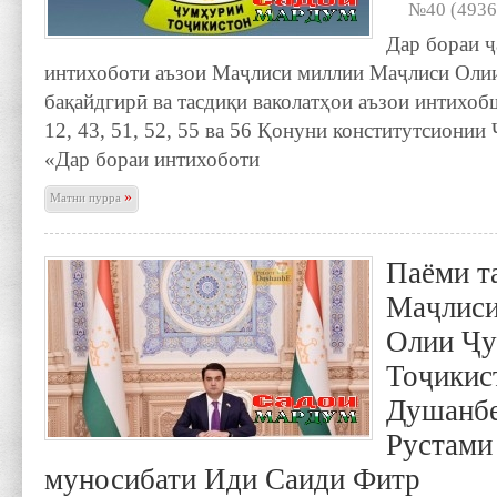
№40 (4936
Дар бораи ҷ
интихоботи аъзои Маҷлиси миллии Маҷлиси Оли
бақайдгирӣ ва тасдиқи ваколатҳои аъзои интих
12, 43, 51, 52, 55 ва 56 Қонуни конститутсиони
«Дар бораи интихоботи
»
Матни пурра
Паёми т
Маҷлиси
Олии Ҷ
Тоҷикис
Душанбе
Рустами
муносибати Иди Саиди Фитр