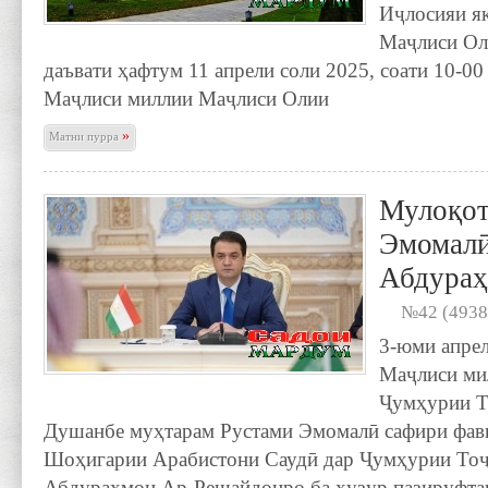
Иҷлосияи я
Маҷлиси Ол
даъвати ҳафтум 11 апрели соли 2025, соати 10-0
Маҷлиси миллии Маҷлиси Олии
»
Матни пурра
Мулоқот
Эмомалӣ
Абдураҳ
№42 (4938
3-юми апрел
Маҷлиси ми
Ҷумҳурии Т
Душанбе муҳтарам Рустами Эмомалӣ сафири фавқ
Шоҳигарии Арабистони Саудӣ дар Ҷумҳурии Тоҷ
Абдураҳмон Ар-Решайдонро ба ҳузур пазируфта