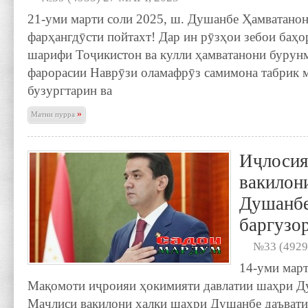
21-уми марти соли 2025, ш. Душанбе Ҳамватанон
фарҳангдӯсти пойтахт! Дар ин рӯзҳои зебои баҳ
шарифи Тоҷикистон ва кулли ҳамватанони бурун
фарорасии Наврӯзи оламафрӯз самимона табрик 
бузургтарин ва
»
Матни пурра
Иҷлосия
вакилон
Душанбе
баргузо
№33 (4929
14-уми март
Мақомоти иҷроияи ҳокимияти давлатии шаҳри Д
Маҷлиси вакилони халқи шаҳри Душанбе даъвати