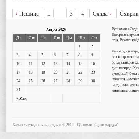
2
‹
Пешина
1
3
4
Оянда
›
Охири
Рӯзномаи «Садои
Август 2026
Вазорати фарҳан
Дш
Сш
Чш
Пш
Ҷм
Шн
Яш
шуд. Рақами қайд
1
2
Дар «Садои мард
3
4
5
6
7
8
9
низ нашр мешава
бо муаллифон ҳа
10
11
12
13
14
15
16
дӯш нагирад. Ҳаҷ
17
18
19
20
21
22
23
супоришӣ) бояд 
набошад. Дастнав
24
25
26
27
28
29
30
гардонида намеш
31
навиштани нишон
« Май
Ҳамаи ҳуқуқҳо ҳимоя шудаанд © 2014 - Рӯзномаи "Садои мардум".