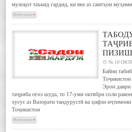
мулоқот таъкид гардид, ки яке аз самтҳои муҳим
»
Матни пурра
ТАБОД
ТАҶРИ
ПИЗИШ
№ 10 ОКТЯ
Байни таби
Тоҷикистон
Эрон даври
таҷриба оғоз шуда, то 17-уми октябри соли раво
хусус аз Вазорати тандурустӣ ва ҳифзи иҷтимои
Тоҷикистон
»
Матни пурра