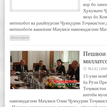
кор бо зано
Ҳукумати Ҷ
якҷо бо Ко
интихобот ва раъйпурсии Ҷумҳурии Тоҷикистон д
интихоботи вакилони Маҷлиси намояндагони Ма
»
Матни пурра
Пешвои 
миллатс
№142 (488
15-уми ноя
ба Рӯзи Пр
Тоҷикис­тон
китоби муо
намояндагони Маҷлиси Олии Ҷумҳурии Тоҷикис