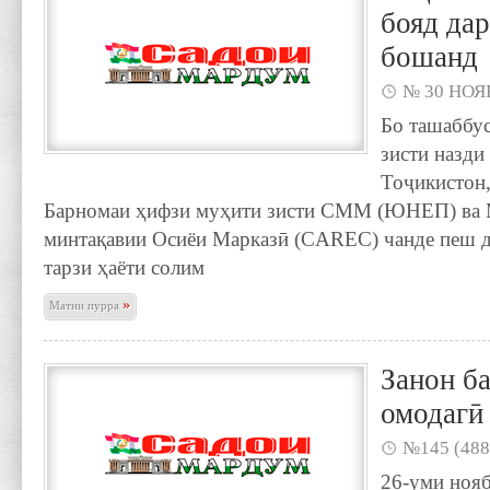
бояд да
бошанд
№ 30 НОЯБ
Бо ташаббу
зисти назд
Тоҷикистон,
Барномаи ҳифзи муҳити зисти СММ (ЮНЕП) ва 
минтақавии Осиёи Марказӣ (CAREC) чанде пеш д
тарзи ҳаёти солим
»
Матни пурра
Занон б
омодагӣ
№145 (488
26-уми ноя