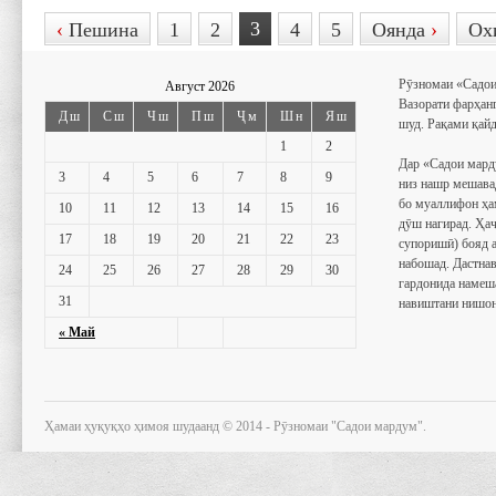
3
‹
Пешина
1
2
4
5
Оянда
›
Ох
Рӯзномаи «Садои
Август 2026
Вазорати фарҳан
Дш
Сш
Чш
Пш
Ҷм
Шн
Яш
шуд. Рақами қайд
1
2
Дар «Садои мард
3
4
5
6
7
8
9
низ нашр мешава
бо муаллифон ҳа
10
11
12
13
14
15
16
дӯш нагирад. Ҳаҷ
17
18
19
20
21
22
23
супоришӣ) бояд 
набошад. Дастнав
24
25
26
27
28
29
30
гардонида намеш
31
навиштани нишон
« Май
Ҳамаи ҳуқуқҳо ҳимоя шудаанд © 2014 - Рӯзномаи "Садои мардум".