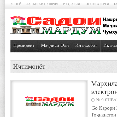
АСОСӢ
ДАР БОРАИ НАШРИЯ
РОҲБАРИЯТ
ФОТОГАЛЕРЕЯ
Т
Президент
Маҷлиси Олӣ
Интихобот
Иқтис
Иҷтимоиёт
Марҳила
электро
№ 9 ЯНВАР
Бо Қарори 
Тоҷикистон 