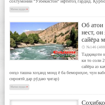
сохтумонии “Ӯзбекистон“ ифтитоҳ гардид. Қурб
»
Матни пурра
Об атои 
нест, он
сайёра 
№146 (488
Тадқиқоти 
ки то соли 2
сайёра аз к
онҳо ташна хоҳанд монд ё ба бемориҳое, чун ваб
сироятӣ дар рӯдаю ҷигар)
»
Матни пурра
Соҳибко