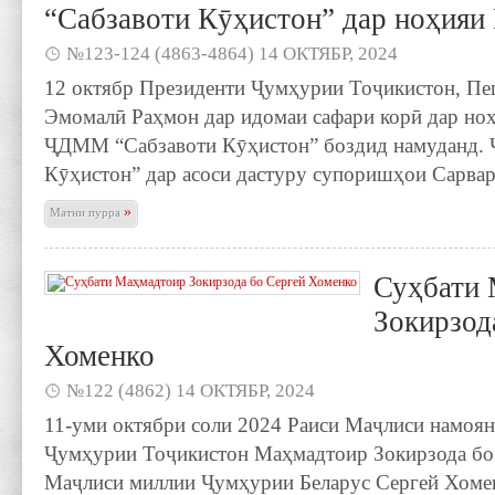
“Сабзавоти Кӯҳистон” дар ноҳияи
№123-124 (4863-4864) 14 ОКТЯБР, 2024
12 октябр Президенти Ҷумҳурии Тоҷикистон, Пе
Эмомалӣ Раҳмон дар идомаи сафари корӣ дар но
ҶДММ “Сабзавоти Кӯҳистон” боздид намуданд.
Кӯҳистон” дар асоси дастуру супоришҳои Сарвар
»
Матни пурра
Суҳбати
Зокирзод
Хоменко
№122 (4862) 14 ОКТЯБР, 2024
11-уми октябри соли 2024 Раиси Маҷлиси намоя
Ҷумҳурии Тоҷикистон Маҳмадтоир Зокирзода б
Маҷлиси миллии Ҷумҳурии Беларус Сергей Хомен