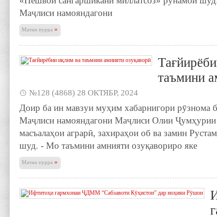
«Пешвои сангаршикани миллатсоз» рӯнамоӣ шуд
Маҷлиси намояндагони
»
Матни пурра
Тағйирёби
таъмини а
№128 (4868) 28 ОКТЯБР, 2024
Доир ба ин мавзуи муҳим хабарнигори рӯзнома 
Маҷлиси намояндагони Маҷлиси Олии Ҷумҳурии 
масъалаҳои аграрӣ, захираҳои об ва замин Руста
шуд. - Мо таъмини амнияти озуқавориро яке
»
Матни пурра