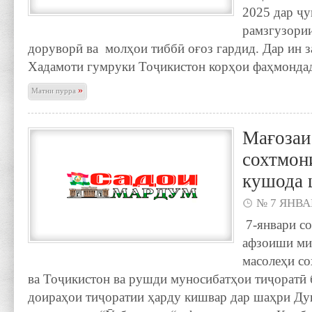
2025 дар ҷ
рамзгузории
доруворӣ ва молҳои тиббӣ оғоз гардид. Дар ин
Хадамоти гумруки Тоҷикистон корҳои фаҳмонда
»
Матни пурра
Мағозаи
сохтмон
кушода 
№ 7 ЯНВАР
7-январи со
афзоиши ми
масолеҳи с
ва Тоҷикистон ва рушди муносибатҳои тиҷоратӣ
доираҳои тиҷоратии ҳарду кишвар дар шаҳри Ду