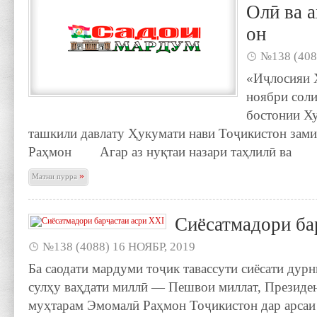
Олӣ ва 
он
№138 (408
«Иҷлосияи 
ноябри сол
бостонии Ху
ташкили давлату Ҳукумати нави Тоҷикистон зам
Раҳмон Агар аз нуқтаи назари таҳлилӣ ва
»
Матни пурра
Сиёсатмадори ба
№138 (4088) 16 НОЯБР, 2019
Ба саодати мардуми тоҷик тавассути сиёсати дур
сулҳу ваҳдати миллӣ — Пешвои миллат, Президе
муҳтарам Эмомалӣ Раҳмон Тоҷикистон дар арсаи