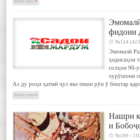
»
Матни пурра
Эмомалӣ
фидоии 
№124 (423
Эмомалӣ Ра
ҳодисаҳои т
солҳои 90-у
хурӯшони си
Аз ду роҳи ҳатмӣ ҷуз яке пеши рӯи ӯ бештар қар
»
Матни пурра
Нашри к
и Бобоҷ
№109 - 11