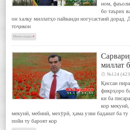
ном, фаъоли
бо таърих в
он халқу миллатҳо пайванди ногусастанӣ дорад. 
тоҷикон
»
Матни пурра
Сарвари
миллат б
№124 (423
Қиссаи пира
фикрҳоро ба
ки ба писар
кор мекунӣ,
мекунӣ, мебинӣ, мехӯрӣ, ҳама узви баданат ба ту
пойи ту бароят кор