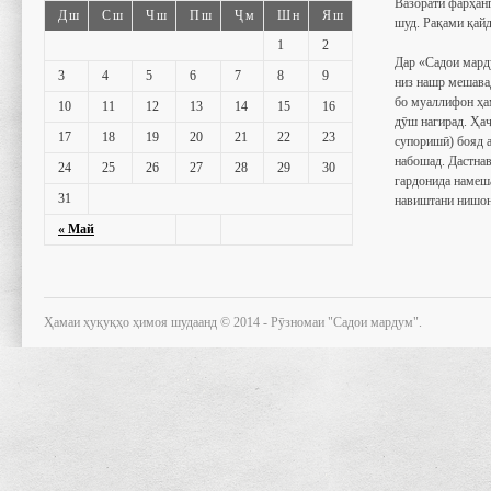
Вазорати фарҳан
Дш
Сш
Чш
Пш
Ҷм
Шн
Яш
шуд. Рақами қайд
1
2
Дар «Садои мард
3
4
5
6
7
8
9
низ нашр мешава
бо муаллифон ҳа
10
11
12
13
14
15
16
дӯш нагирад. Ҳаҷ
17
18
19
20
21
22
23
супоришӣ) бояд 
набошад. Дастнав
24
25
26
27
28
29
30
гардонида намеш
31
навиштани нишон
« Май
Ҳамаи ҳуқуқҳо ҳимоя шудаанд © 2014 - Рӯзномаи "Садои мардум".