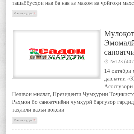
ташаббусҳои нав ба нав аз мақом ва ҷойгоҳи махс
»
Матни пурра
Мулоқот
Эмомалӣ
саноатч
№123 (407
14 октябри 
давлатии «
Асосгузори
Пешвои миллат, Президенти Ҷумҳурии Тоҷикисто
Раҳмон бо саноатчиёни ҷумҳурӣ баргузор гардид
таҳлили вазъи воқеии
»
Матни пурра