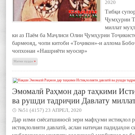
2020
Тибқи супо
Ҷумҳурии Т
миллат муҳ
ки аз Паём ба Маҷлиси Олии Ҷумҳурии Тоҷикисто
бармеояд, чопи китоби «Тоҷикон»-и аллома Бобо
чопхонаи «Нашриёти муосир»
»
Матни пурра
Эмомалӣ Раҳмон дар таҳкими Исти
ва рушди тадриҷии Давлату милла
№51 (4157) 23 АПРЕЛ, 2020
Дар илми сиёсатшиносӣ зери мафҳуми истиқлол р
истиқлолияти давлатӣ, аслан натиҷаи падидаҳои с