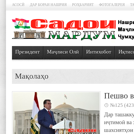
АСОСӢ
ДАР БОРАИ НАШРИЯ
РОҲБАРИЯТ
ФОТОГАЛЕРЕЯ
Т
Президент
Маҷлиси Олӣ
Интихобот
Иқтис
Мақолаҳо
Пешво в
№125 (423
Дар ташакку
иҷтимоӣ ва 
шахсиятҳои 