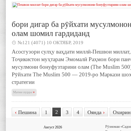
бори дигар ба рӯйхати мусулмоно
олам шомил гардиданд
№121 (4071) 10 ОКТЯБР, 2019
Асосгузори сулҳу ваҳдати миллӣ-Пешвои миллат
Тоҷикистон муҳтарам Эмомалӣ Раҳмон бори панҷ
мусулмони бонуфузтарини олам (The Muslim 500
Рӯйхати The Muslim 500 — 2019-ро Маркази шоҳ
стратегии
»
Матни пурра
2
‹
Пешина
1
3
4
Оянда
›
Охири
Рӯзномаи «Садои
Август 2026